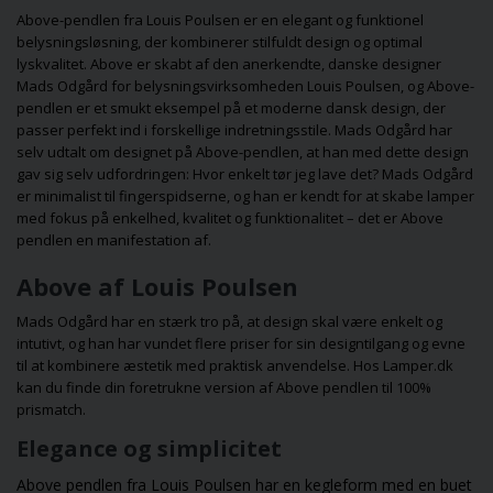
find ud af hvordan du
central del af din s
Above-pendlen fra Louis Poulsen er en elegant og funktionel
vælger den perfekte
Lad dig inspirere
belysningsløsning, der kombinerer stilfuldt design og optimal
belysning, der både
find den perfekte
lyskvalitet. Above er skabt af den anerkendte, danske designer
giver funktionalitet og
farverige lampe, 
Mads Odgård for belysningsvirksomheden
Louis Poulsen
, og Above-
skaber en smuk,
passer til dine ru
pendlen er et smukt eksempel på et moderne dansk design, der
hyggelig stemning, så
din smag!
passer perfekt ind i forskellige indretningsstile. Mads Odgård har
du kan nyde din have
selv udtalt om designet på Above-pendlen, at han med dette design
hele året rundt, selv
gav sig selv udfordringen: Hvor enkelt tør jeg lave det? Mads Odgård
når vintermørket
er minimalist til fingerspidserne, og han er kendt for at skabe lamper
falder på.
med fokus på enkelhed, kvalitet og funktionalitet – det er Above
pendlen en manifestation af.
Above af Louis Poulsen
Mads Odgård har en stærk tro på, at design skal være enkelt og
intutivt, og han har vundet flere priser for sin designtilgang og evne
til at kombinere æstetik med praktisk anvendelse. Hos Lamper.dk
kan du finde din foretrukne version af Above pendlen til 100%
prismatch.
Elegance og simplicitet
Above pendlen fra Louis Poulsen har en kegleform med en buet