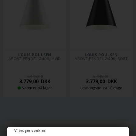
LOUIS POULSEN
LOUIS POULSEN
ABOVE PENDEL Ø400, HVID
ABOVE PENDEL Ø400, SORT
5.445,00
5.445,00
3.779,00
DKK
3.779,00
DKK
Varen er på lager
Leveringstid: ca 10 dage
Se hvad vores kunder mener
Vi bruger cookies