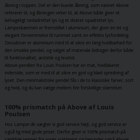
åbning i toppen. Det er den buede åbning, som navnet Above
refererer til, og åbningen virker til, at Above både giver et
behageligt nedadrettet lys og et diskret opadrettet lys.
Lampeskærmen er fremstillet i aluminium, der giver en let og
elegant fornemmelse til rummet samt en effektiv lysfordeling.
Derudover er aluminium med til at sikre en lang holdbarhed for
den smukke pendel, og valget af materiale bidrager derfor både
til funktionalitet, æstetik og levetid.
Above-pendlen fra Louis Poulsen
har en mat, hvidlakeret
inderside, som er med til at sikre en god og blød spredning af
lyset. Den minimalistiske pendel fås i de to klassiske farver, sort
og hvid, og du kan vælge mellem fire forskellige størrelser.
100% prismatch på Above af Louis
Poulsen
Hos Lamper.dk vægter vi god service højt, og god service er
også lig med gode priser. Derfor giver vi 100% prismatch på
samtlige lamper fra vores sortiment og herunder også Above