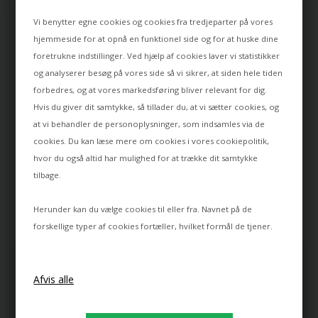
4.8
ud af 5 baseret på
800+ anmeldelser
Vi benytter egne cookies og cookies fra tredjeparter på vores
hjemmeside for at opnå en funktionel side og for at huske dine
Suveræne produkter
Kundehåndtering &
foretrukne indstillinger. Ved hjælp af cookies laver vi statistikker
produkt i topklasse
Lamper.dk og Spotlight har i
og analyserer besøg på vores side så vi sikrer, at siden hele tiden
30 år haft de mest suveræne
Måske banalt, men at
forbedres, og at vores markedsføring bliver relevant for dig.
lamper man kunne købe på
komme igennem på
Hvis du giver dit samtykke, så tillader du, at vi sætter cookies, og
markedet. Derfor kigger jeg
telefonen uden ventetid og
at vi behandler de personoplysninger, som indsamles via de
altid der når jeg søger efter
direkte kontakt med en
en ny lampe.
levende person. Kan
cookies. Du kan læse mere om cookies i vores
cookiepolitik
,
helhjertet anbefales.
hvor du også altid har mulighed for at trække dit samtykke
Gandalf
tilbage.
Per Kryger
Herunder kan du vælge cookies til eller fra. Navnet på de
forskellige typer af cookies fortæller, hvilket formål de tjener.
INSPIRATION & TIPS