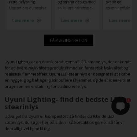
rette belysning.
og stramt design med
skabe en
Uanset om du ønsker
en kulørt indretning -
stemningsfuld
belysning af træer og
og her er Fuse
atmosfære. Med
Læs mere
Læs mere
Læs mere
stier eller skabe
Portable fra Made by
unikke designs og
stemning langs haven,
Hand flyttet ind.
livlige nuancer ka
er der mange måder
sætte et personlig
at lyse din have op på.
præg på din
FÅ MERE INSPIRATION
Fra have spots og
indretning og gør
uplights til lyskæder –
belysningen til en
find ud af hvordan du
central del af din s
Uyuni Lighting er en dansk producent af LED-stearinlys, der er kendt
vælger den perfekte
Lad dig inspirere
for at levere højkvalitetsprodukter med en fantastisk lyskvalitet og
belysning, der både
find den perfekte
realistisk flammeeffekt. Uyuni LED-stearinlys er designet til at skabe
giver funktionalitet og
farverige lampe, 
en hyggelig og behagelig atmosfære i hjemmet, og de er ideelle til at
skaber en smuk,
passer til dine ru
bruge som en erstatning for traditionelle lys.
hyggelig stemning, så
din smag!
du kan nyde din have
Uyuni Lighting- find de bedste LED
hele året rundt, selv
1
stearinlys
når vintermørket
falder på.
Udvalget fra Uyuni er kæmpestort, så finder du ikke de
LED
stearinlys
, du søger her på siden - så kontakt os gerne...så får vi
dem alligevel hjem til dig.