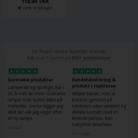
118,00
DKK
Varen er på lager
Se hvad vores kunder mener
4.8
ud af 5 baseret på
800+ anmeldelser
Suveræne produkter
Kundehåndtering &
produkt i topklasse
Lamper.dk og Spotlight har i
30 år haft de mest suveræne
Måske banalt, men at
lamper man kunne købe på
komme igennem på
markedet. Derfor kigger jeg
telefonen uden ventetid og
altid der når jeg søger efter
direkte kontakt med en
en ny lampe.
levende person. Kan
helhjertet anbefales.
Gandalf
Per Kryger