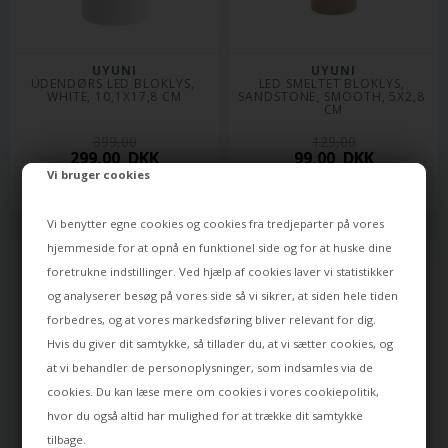
UYUNI
UYUNI
UDENDØRS LED BLOKLYS, 
LED SMELTET BLOKLYS, 
WHITE, 10,1X17,8 CM
SANDSTONE, SMOOTH, 5X2,8 
CM
399,00
129,00
299,00
DKK
99,00
DKK
Vi bruger cookies
Varen er på lager
Varen er på lager
Vi benytter egne cookies og cookies fra tredjeparter på vores
hjemmeside for at opnå en funktionel side og for at huske dine
foretrukne indstillinger. Ved hjælp af cookies laver vi statistikker
og analyserer besøg på vores side så vi sikrer, at siden hele tiden
forbedres, og at vores markedsføring bliver relevant for dig.
Hvis du giver dit samtykke, så tillader du, at vi sætter cookies, og
at vi behandler de personoplysninger, som indsamles via de
cookies. Du kan læse mere om cookies i vores
cookiepolitik
,
hvor du også altid har mulighed for at trække dit samtykke
tilbage.