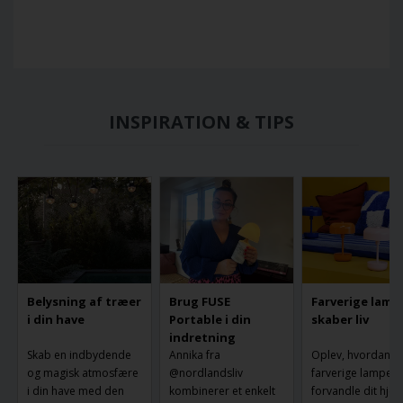
INSPIRATION & TIPS
Belysning af træer
Brug FUSE
Farverige lamp
i din have
Portable i din
skaber liv
indretning
Skab en indbydende
Annika fra
Oplev, hvordan
og magisk atmosfære
@nordlandsliv
farverige lamper 
i din have med den
kombinerer et enkelt
forvandle dit hje