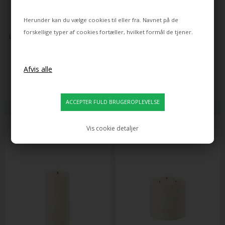
Herunder kan du vælge cookies til eller fra. Navnet på de
UYUNI
UYUNI
forskellige typer af cookies fortæller, hvilket formål de tjener.
LED BLOKLYS M/KANT, IVORY, 
LED BLOKLYS M/KANT, IVORY, 
SMOOTH, 7,8X15 CM
SMOOTH, 7,8X20 CM
199,00
219,00
175,00
DKK
175,00
DKK
Leveringstid: ca 12 dage
Leveringstid: ca 12 dage
Vis cookie detaljer