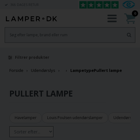
366 DAGES RETUR
0
Filtrer produkter
Forside
Udendørslys
Lampetype
Pullert lampe
PULLERT LAMPE
Havelamper
Louis Poulsen udendørslamper
Udendørslamp