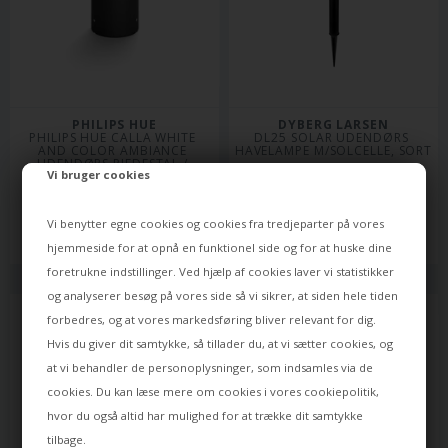
PHILIPS HUE
DYBERG LARSEN
PHILIPS HUE CALLA WHITE 
DL25 SOLAR UDENDØRS 
AND COLOR AMBIANCE 
HAVELAMPE M/SOLCELLE, SORT
UDENDØRS PIEDESTAL / 
Vi bruger cookies
PULLERT EXTENSION, SORT
969,00
776,00
DKK
699,00
DKK
Vi benytter egne cookies og cookies fra tredjeparter på vores
Leveringstid: ca 12 dage
Levering: 18-09-2026
hjemmeside for at opnå en funktionel side og for at huske dine
foretrukne indstillinger. Ved hjælp af cookies laver vi statistikker
og analyserer besøg på vores side så vi sikrer, at siden hele tiden
forbedres, og at vores markedsføring bliver relevant for dig.
Hvis du giver dit samtykke, så tillader du, at vi sætter cookies, og
at vi behandler de personoplysninger, som indsamles via de
cookies. Du kan læse mere om cookies i vores
cookiepolitik
,
hvor du også altid har mulighed for at trække dit samtykke
tilbage.