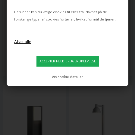
Herunder kan du vælge cookies til eller fra. Navnet på de
forskellige typer af cookies fortæller, hvilket formål de tjener.
PHILIPS HUE
LOUIS POULSEN
PHILIPS HUE IMPRESS WHITE 
BYSTED LAV GARDEN PULLERT 
AND COLOR AMBIANCE 
SPYD, SORT
UDENDØRS PIEDESTAL / 
PULLERT BASESÆT, SORT
1.419,00
3.245,00
1.184,00
DKK
2.445,00
DKK
Leveringstid: ca 12 dage
Leveringstid: ca 12 dage
Vis cookie detaljer