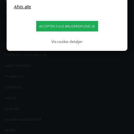
KUNDESERVICE
BLOG
LAMPE-OUTLET
LAMPEEKSPERTERNES TIPS
Vis cookie detaljer
NEM RETUR
FORTRYDELSESFORMULAR
LAMPE NYHEDER
PRISMATCH
GAVEKORT
OM OS
KONTAKT
SHOWROOM/BUTIKKER
VILKÅR