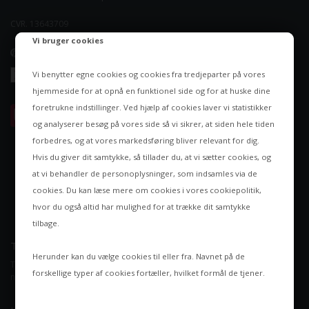
CVR. 13643709
Vi bruger cookies
Vi benytter egne cookies og cookies fra tredjeparter på vores
hjemmeside for at opnå en funktionel side og for at huske dine
foretrukne indstillinger. Ved hjælp af cookies laver vi statistikker
og analyserer besøg på vores side så vi sikrer, at siden hele tiden
forbedres, og at vores markedsføring bliver relevant for dig.
Hvis du giver dit samtykke, så tillader du, at vi sætter cookies, og
at vi behandler de personoplysninger, som indsamles via de
cookies. Du kan læse mere om cookies i vores
cookiepolitik
,
hvor du også altid har mulighed for at trække dit samtykke
tilbage.
TILMELD NYHEDSBREV
Herunder kan du vælge cookies til eller fra. Navnet på de
Tilmeld dig vores nyhedsbrev og modtag de eksklusive tilbud og
forskellige typer af cookies fortæller, hvilket formål de tjener.
nyheder. Du kan til enhver tid afmelde igen.