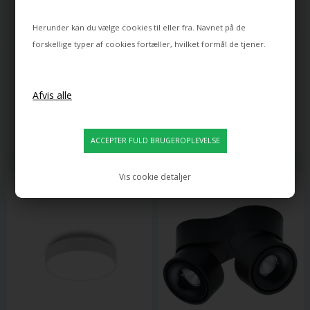
Herunder kan du vælge cookies til eller fra. Navnet på de
forskellige typer af cookies fortæller, hvilket formål de tjener.
PHILIPS HUE
ANTIDARK
PHILIPS HUE INFUSE WHITE 
EASY BRACCIO W100 LED 
AND COLOR AMBIANCE 
SPOT, SORT
LOFTLAMPE LARGE, HVID
2.239,00
1.449,00
1.851,00
DKK
955,00
DKK
Leveringstid: ca 12 dage
Leveringstid: ca 8 dage
Vis cookie detaljer