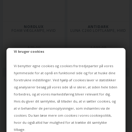
NORDLUX
ANTIDARK
FOAM VÆGLAMPE, HVID
LUNA C260 LOFTLAMPE, HVID
179,00
1.595,00
Vi bruger cookies
126,00
DKK
1.148,00
DKK
Varen er på lager
Leveringstid: ca 8 dage
Vi benytter egne cookies og cookies fra tredjeparter på vores
hjemmeside for at opnå en funktionel side og for at huske dine
foretrukne indstillinger. Ved hjælp af cookies laver vi statistikker
og analyserer besøg på vores side så vi sikrer, at siden hele tiden
forbedres, og at vores markedsføring bliver relevant for dig.
Hvis du giver dit samtykke, så tillader du, at vi sætter cookies, og
at vi behandler de personoplysninger, som indsamles via de
cookies. Du kan læse mere om cookies i vores
cookiepolitik
,
hvor du også altid har mulighed for at trække dit samtykke
tilbage.