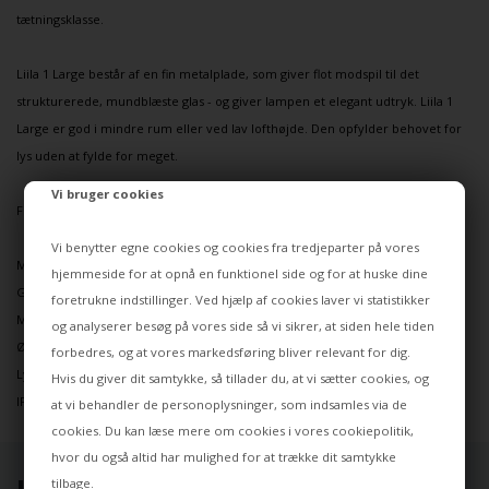
tætningsklasse.
Liila 1 Large består af en fin metalplade, som giver flot modspil til det
strukturerede, mundblæste glas - og giver lampen et elegant udtryk. Liila 1
Large er god i mindre rum eller ved lav lofthøjde. Den opfylder behovet for
lys uden at fylde for meget.
Vi bruger cookies
Findes også i mindre størrelse.
Vi benytter egne cookies og cookies fra tredjeparter på vores
Materialer
hjemmeside for at opnå en funktionel side og for at huske dine
Glas / Metal
foretrukne indstillinger. Ved hjælp af cookies laver vi statistikker
Mål:
og analyserer besøg på vores side så vi sikrer, at siden hele tiden
Ø245mm x 230mm
forbedres, og at vores markedsføring bliver relevant for dig.
Lyskilde: G9
Hvis du giver dit samtykke, så tillader du, at vi sætter cookies, og
IP44
at vi behandler de personoplysninger, som indsamles via de
cookies. Du kan læse mere om cookies i vores
cookiepolitik
,
hvor du også altid har mulighed for at trække dit samtykke
tilbage.