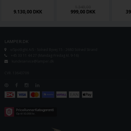
1.349,00
9.130,00
DKK
999,00
DKK
3
LAMPER.DK
v/Spotlight A/S - Solrød Byvej 15 - 2680 Solrød Strand
+45 33 11 44 27 (Mandag-Fredag kl. 9-16)
kundeservice@lamper.dk
CVR. 13643709