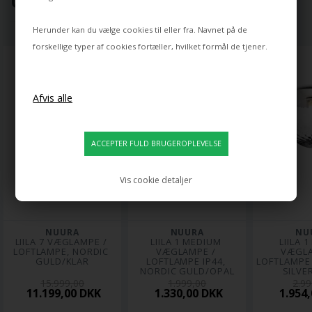
UDVALGT TIL DIG ⭐
Herunder kan du vælge cookies til eller fra. Navnet på de
forskellige typer af cookies fortæller, hvilket formål de tjener.
Vis cookie detaljer
NUURA
NUURA
NU
LIILA 7 VÆGLAMPE / 
LIILA 1 MEDIUM 
LIILA 1
LOFTLAMPE, NORDIC 
VÆGLAMPE / 
VÆGLA
GULD/KLAR
LOFTLAMPE IP44, 
LOFTLAMPE I
NORDIC GULD/OPAL
SILVE
15.999,00
1.999,00
2.99
11.199,00 DKK
1.330,00 DKK
1.954,