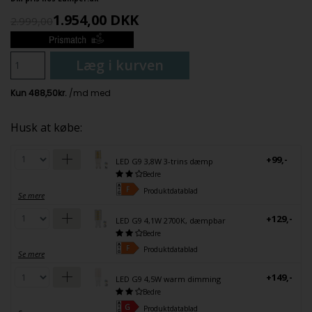
1.954,00
DKK
2.999,00
Læg i kurven
Husk at købe:
+99,-
LED G9 3,8W 3-trins dæmp
Bedre
Produktdatablad
Se mere
+129,-
LED G9 4,1W 2700K, dæmpbar
Bedre
Produktdatablad
Se mere
+149,-
LED G9 4,5W warm dimming
Bedre
Produktdatablad