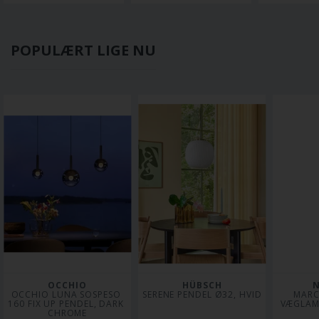
POPULÆRT LIGE NU
OCCHIO
HÜBSCH
OCCHIO LUNA SOSPESO 
SERENE PENDEL Ø32, HVID
MARC
160 FIX UP PENDEL, DARK 
VÆGLAMP
CHROME