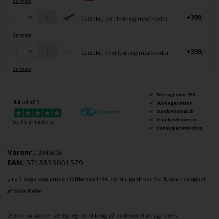
Se mere
+399,-
Cablekit, sort ledning m/afbryder
Se mere
+399,-
Cablekit, hvid ledning m/afbryder
Se mere
Fri fragt over 799,-
4.8
ud af 5
366 dages retur
Opnå Prismatch
Vi er lyseksperter
Se alle anmeldelser
Danskejet webshop
Varenr.:
2046005
EAN:
5713839001579
Liila 1 large
væglampe
/
loftlampe
IP44, nordic guld/klar fra
Nuura
- designet
af
Sofie Refer
.
Denne variant er særligt egnet til brug på
badeværelset
pga dens