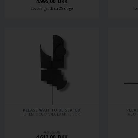
4.995,00
DKK
Leveringstid: ca 25 dage
Le
PLEASE WAIT TO BE SEATED
PLEA
TOTEM DECO VÆGLAMPE, SORT
ACOR
4.995,00
4.612,00
DKK