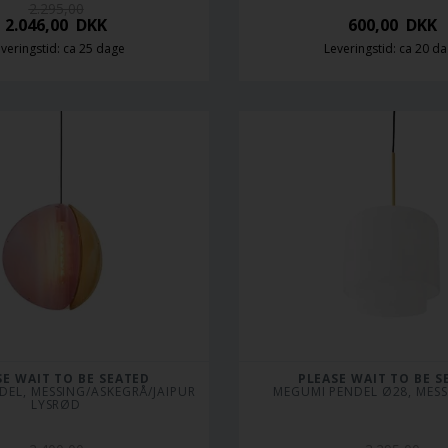
2.295,00
2.046,00
DKK
600,00
DKK
veringstid: ca 25 dage
Leveringstid: ca 20 d
SE WAIT TO BE SEATED
PLEASE WAIT TO BE S
EL, MESSING/ASKEGRÅ/JAIPUR 
MEGUMI PENDEL Ø28, MES
LYSRØD