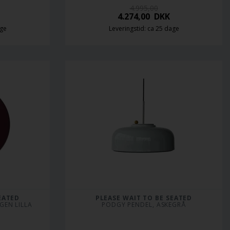
4.995,00
4.274,00
DKK
age
Leveringstid: ca 25 dage
EATED
PLEASE WAIT TO BE SEATED
GEN LILLA
PODGY PENDEL, ASKEGRÅ