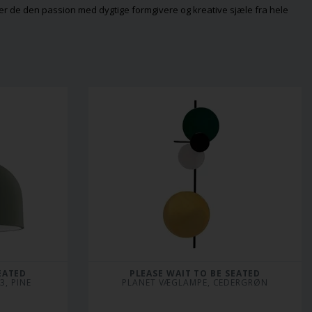
eler de den passion med dygtige formgivere og kreative sjæle fra hele
EATED
PLEASE WAIT TO BE SEATED
, PINE
PLANET VÆGLAMPE, CEDERGRØN