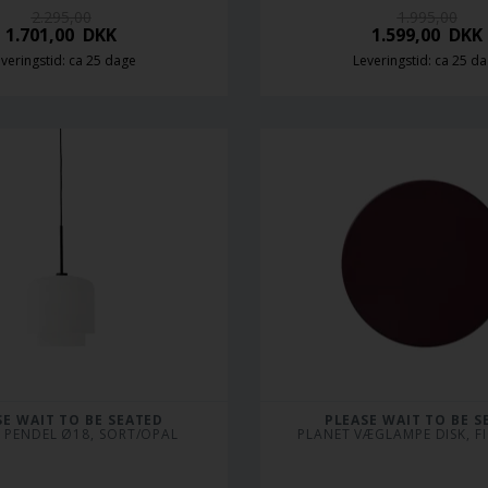
2.295,00
1.995,00
1.701,00
DKK
1.599,00
DKK
veringstid: ca 25 dage
Leveringstid: ca 25 d
SE WAIT TO BE SEATED
PLEASE WAIT TO BE S
 PENDEL Ø18, SORT/OPAL
PLANET VÆGLAMPE DISK, FI