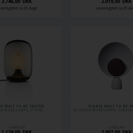
3.746,00
DKK
2.019,00
DKK
veringstid: ca 25 dage
Leveringstid: ca 25 d
SE WAIT TO BE SEATED
PLEASE WAIT TO BE S
N BORDLAMPE, STONE
BLOOPER BORDLAMPE, ASKEGRÅ
1.495,00
2.585,00
1.129,00
DKK
2.007,00
DKK