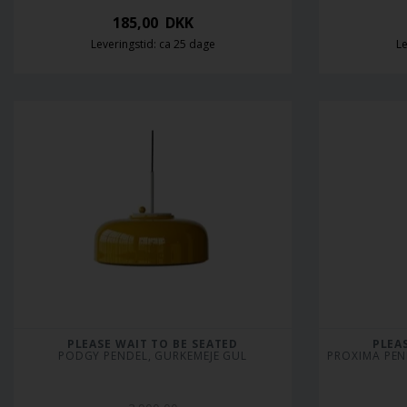
185,00
DKK
Leveringstid: ca 25 dage
Le
PLEASE WAIT TO BE SEATED
PLEA
PODGY PENDEL, GURKEMEJE GUL
PROXIMA PEND