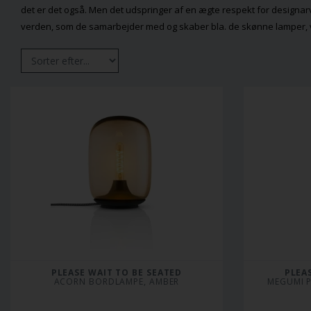
det er det også. Men det udspringer af en ægte respekt for designarv
verden, som de samarbejder med og skaber bla. de skønne lamper, 
PLEASE WAIT TO BE SEATED
PLEA
ACORN BORDLAMPE, AMBER
MEGUMI P