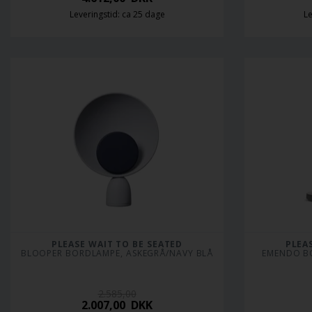
Leveringstid: ca 25 dage
Le
PLEASE WAIT TO BE SEATED
PLEA
BLOOPER BORDLAMPE, ASKEGRÅ/NAVY BLÅ
EMENDO BO
2.585,00
2.007,00
DKK