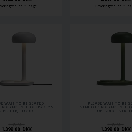
veringstid: ca 25 dage
Leveringstid: ca 25 d
SE WAIT TO BE SEATED
PLEASE WAIT TO BE S
RDLAMPE MED QI TRÅDLØS 
EMENDO BORDLAMPE MED QI
OPLADER, CLOUD
OPLADER, EMERAL
1.999,00
1.999,00
1.399,00
DKK
1.399,00
DKK