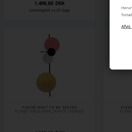
1.496,00
DKK
Herund
Leveringstid: ca 25 dage
fortæl
PLEASE WAIT TO BE SEATED
PLEA
PLANET VÆGLAMPE, JAIPUR LYSERØD
PLANE