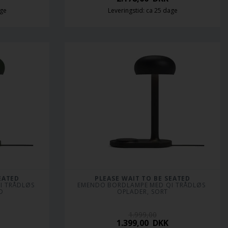
age
Leveringstid: ca 25 dage
EATED
PLEASE WAIT TO BE SEATED
 TRÅDLØS 
EMENDO BORDLAMPE MED QI TRÅDLØS 
D
OPLADER, SORT
1.999,00
1.399,00
DKK