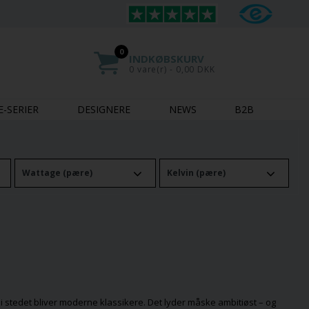
0
INDKØBSKURV
0 vare(r) - 0,00 DKK
E-SERIER
DESIGNERE
NEWS
B2B
Wattage (pære)
Kelvin (pære)
 i stedet bliver moderne klassikere. Det lyder måske ambitiøst – og