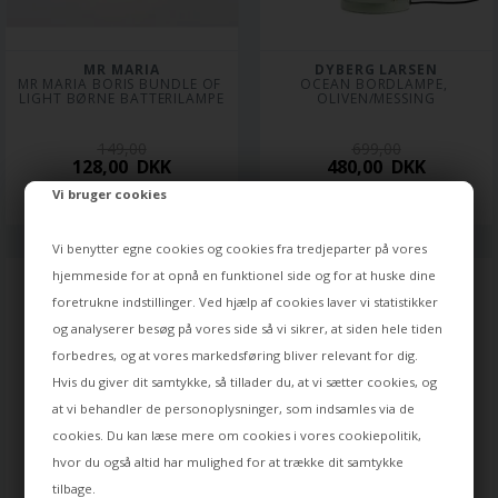
MR MARIA
DYBERG LARSEN
MR MARIA BORIS BUNDLE OF 
OCEAN BORDLAMPE, 
LIGHT BØRNE BATTERILAMPE
OLIVEN/MESSING
149,00
699,00
128,00
DKK
480,00
DKK
Varen er på lager
Leveringstid: ca 10 dage
Vi bruger cookies
Vi benytter egne cookies og cookies fra tredjeparter på vores
hjemmeside for at opnå en funktionel side og for at huske dine
foretrukne indstillinger. Ved hjælp af cookies laver vi statistikker
og analyserer besøg på vores side så vi sikrer, at siden hele tiden
forbedres, og at vores markedsføring bliver relevant for dig.
Hvis du giver dit samtykke, så tillader du, at vi sætter cookies, og
at vi behandler de personoplysninger, som indsamles via de
cookies. Du kan læse mere om cookies i vores
cookiepolitik
,
hvor du også altid har mulighed for at trække dit samtykke
tilbage.