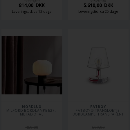
1.195,00
7.320,00
814,00
DKK
5.610,00
DKK
Leveringstid: ca 12 dage
Leveringstid: ca 25 dage
NORDLUX
FATBOY
MILFORD BORDLAMPE E27, 
FATBOY® TRANSLOETJE 
METAL/OPAL
BORDLAMPE, TRANSPARENT
469,00
699,00