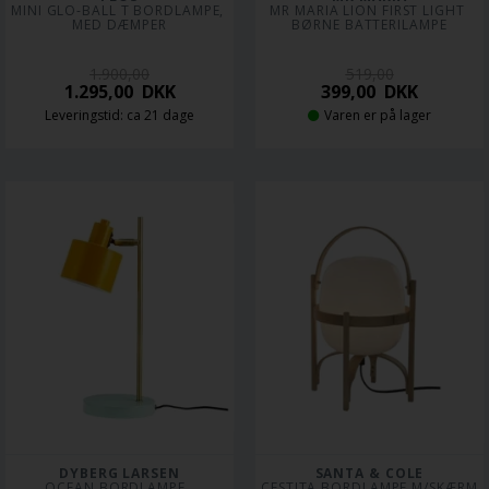
MINI GLO-BALL T BORDLAMPE, 
MR MARIA LION FIRST LIGHT 
MED DÆMPER
BØRNE BATTERILAMPE
1.900,00
519,00
1.295,00
DKK
399,00
DKK
Leveringstid: ca 21 dage
Varen er på lager
DYBERG LARSEN
SANTA & COLE
OCEAN BORDLAMPE, 
CESTITA BORDLAMPE M/SKÆRM 