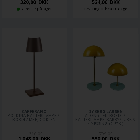
320,00
DKK
524,00
DKK
Varen er på lager
Leveringstid: ca 10 dage
ZAFFERANO
DYBERG LARSEN
POLDINA BATTERILAMPE / 
ALONG LED BORD- / 
BORDLAMPE, CORTEN
BATTERILAMPE, KARRY/TURKIS 
/ MESSING (2 STK.)
1.310,00
799,00
1.048,00
DKK
550,00
DKK