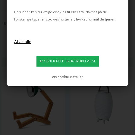
Herunder kan du vælge cookies til eller fra. Navnet på de
ZAFFERANO
NORDLUX
forskellige typer af cookies fortæller, hvilket formål de tjener.
POLDINA MICRO 
MILFORD BORDLAMPE E27, 
BATTERILAMPE / BORDLAMPE, 
ASK/OPAL
CORTEN
849,00
910,00
DKK
561,00
DKK
Varen er på lager
Varen er på lager
Vis cookie detaljer