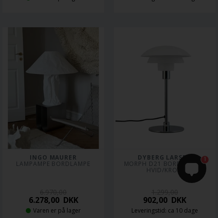
INGO MAURER
DYBERG LARSEN
1
LAMPAMPE BORDLAMPE
MORPH D21 BORDLAMPE, 
HVID/KROM
6.970,00
1.299,00
6.278,00
DKK
902,00
DKK
Varen er på lager
Leveringstid: ca 10 dage