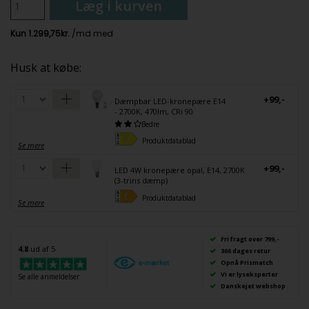
Læg i kurven
Husk at købe:
+99,-
Dæmpbar LED-kronepære E14
- 2700K, 470lm, CRi 90
Bedre
Produktdatablad
Se mere
+99,-
LED 4W kronepære opal, E14, 2700K
(3-trins dæmp)
Produktdatablad
Se mere
Fri fragt over 799,-
4.8
ud af 5
366 dages retur
Opnå Prismatch
Vi er lyseksperter
Se alle anmeldelser
Danskejet webshop