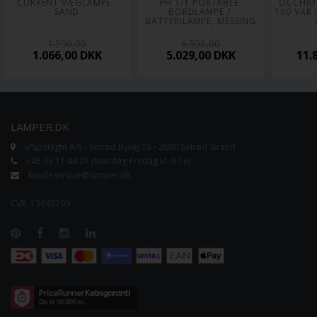
CURRENT VÆGLAMPE, 
PH 1/1 PORTABLE 
OCCHIO 
SAND
BORDLAMPE / 
160 VAR 
BATTERILAMPE, MESSING
1.599,00
6.595,00
1.066,00
DKK
5.029,00
DKK
11.
LAMPER.DK
v/Spotlight A/S - Solrød Byvej 15 - 2680 Solrød Strand
+45 33 11 44 27 (Mandag-Fredag kl. 9-16)
kundeservice@lamper.dk
CVR. 13643709