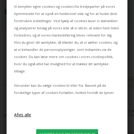
Vi benytter egne cookies og cookies fra tredjeparter på vores
UDVALGT TIL DIG ⭐
hjemmeside for at opnå en funktionel side og for at huske dine
foretrukne indstillinger. Ved hjælp af cookies laver vi statistikker
og analyserer besøg på vores side så vi sikrer, at siden hele tiden
forbedres, og at vores markedsføring bliver relevant for dig.
Hvis du giver dit samtykke, så tillader du, at vi sætter cookies, og
at vi behandler de personoplysninger, som indsamles via de
cookies. Du kan læse mere om cookies i vores
cookiepolitik
,
hvor du også altid har mulighed for at trække dit samtykke
tilbage.
Herunder kan du vælge cookies til eller fra. Navnet på de
forskellige typer af cookies fortæller, hvilket formål de tjener.
FRITZ HANSEN
FRITZ HANSEN
FRITZ 
MUSLING GULVLAMPE, 
MUSLING PENDEL Ø550
MUSLING P
OPAL/MESSING
11.999,00
9.999,00
7.99