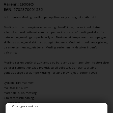
Varenr.:
22000305
EAN:
5702370001582
Fritz Hansen
Musling
bordlampe
, opal/messing - designet af Ahm & Lund
Musling
bordlampen
giver et varmt og blændfrit lys, der er ideel til stuen
eller på et bord i ethvert rum. Lampen er inspireret af muslingeskaller fra
naturen, og muslingens perle er lyset. Designet af lampeskærmen i opalglas
skiller sig ud og er skabt med udsøgt håndværk. Med det mundblæste glas og
de smukke messingdetaljer er Musling-serien en ny klassiker indenfor
belysning.
Musling-serien består af
gulvlampe
og
bordlampe
samt
pendler
i to størrelser
og lyser rummet op både praktisk og billedlig talt. Den
transportable
genopladelige bordlampe
Musling Portable
blev føjet til serien i 2025
.
Lyskilde: E14 max 40W
Mål: Ø33 x H50 cm
Materiale: Glas, messing
6 m sort tekstilledning
IP-standard: IP20
Vi bruger cookies