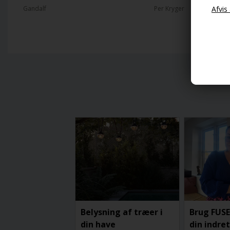
Gandalf
Per Kryger
Belysning af træer i
Brug FUSE
din have
din indre