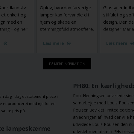
@nordlandsliv
Oplev, hvordan farverige
Glossy er indb
 et enkelt og
lamper kan forvandle dit
stilfuldt og sof
ign med en
hjem og skabe en
design. Den d
etning - og her
stemningsfuld atmosfære.
designer Mari
table fra
Med unikke designs og
har til Design f
d flyttet ind.
e
livlige nuancer kan du
Læs mere
people skabt 
Læs mere
sætte et personligt præg
fortolkning af 
på din indretning og gøre
klassiske bor
FÅ MERE INSPIRATION
belysningen til en central
både den stør
del af din stil. Lad dig
Mini-versionen
inspirere og find den
udstråler nord
PH80: En kærlighed
perfekte farverige lampe,
minimalisme og
der passer til dine rum og
elegance. Lam
Poul Henningsen udviklede sine
en dag i dag et statement piece i
din smag!
kombinerer eks
samarbejde med Louis Poulsen, 
e er produceret med øje for en
materialer som
Poulsen udviklet limited editio
 sætte pris på.
marmor, mess
anledningen af, hvad der ville
opalhvidt glas, 
udviklede Louis Poulsen den nu
dte lampeskærme
giver et raffin
udviklet med afsæt i PHs tre