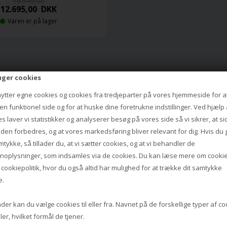
16.945,00
12.695,00
DKK
Varen er på lager
uger cookies
nytter egne cookies og cookies fra tredjeparter på vores hjemmeside for a
Se hvad vores kunder mener
n funktionel side og for at huske dine foretrukne indstillinger. Ved hjælp 
4.8
ud af 5 baseret på
800+ anmeldelser
s laver vi statistikker og analyserer besøg på vores side så vi sikrer, at s
iden forbedres, og at vores markedsføring bliver relevant for dig. Hvis du 
mtykke, så tillader du, at vi sætter cookies, og at vi behandler de
produkt i
God pris og hurtigt levering
PH lampe
noplysninger, som indsamles via de cookies. Du kan læse mere om cookie
Og bedst af alt; farvenuancen på
Jeg har købt
s
cookiepolitik
, hvor du også altid har mulighed for at trække dit samtykke
t komme
hjemmesiden, var præcis den
er meget glad
e.
uden ventetid
samme som den jeg modtog.
købet har bar
d en levende
anbefale Lam
er kan du vælge cookies til eller fra. Navnet på de forskellige typer af c
 anbefales.
Yvonne
ler, hvilket formål de tjener.
Michael