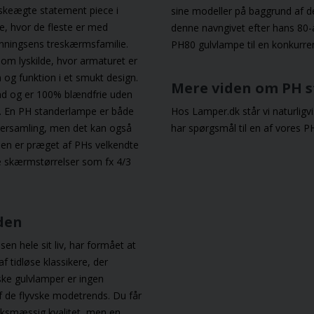
harmonisk udtr
skeægte statement piece i
sine modeller på baggrund af d
e, hvor de fleste er med
denne navngivet efter hans 80-
nningsens treskærmsfamilie.
PH80 gulvlampe
til en konkurre
m lyskilde, hvor armaturet er
 og funktion i et smukt design.
Mere viden om PH 
dad og er 100% blændfrie uden
t. En PH
standerlampe
er både
Hos Lamper.dk står vi naturligvi
ikersamling, men det kan også
har spørgsmål til en af vores P
ejen er præget af PHs velkendte
e skærmstørrelser som fx 4/3
iden
en hele sit liv, har formået at
f tidløse klassikere, der
ke gulvlamper er ingen
af de flyvske modetrends. Du får
rksmæssig kvalitet, men en