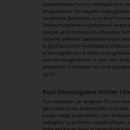
vintermørket falder på.
Standerlamperne fra Poul Henningsen er et va
designverdenen. Den elegante, lange gulvlamp
mundblæste glasskærme, er en del af Poul He
Treskærmssystemet revolutionerede lampen so
designet ud fra et princip om at fusionere form
Systemet reflekterer størstedelen af lyset ne
at gå på kompromis med lyskildens effektivite
et fremragende sted at starte sin designklass
være den manglende brik i et hjem, der i forv
glasskærme. Vi forhandler flere af de populær
og 2/3.
Poul Henningsens holder i t
Poul Henningsen, der designede for Louis Pouls
gøre enhver af sine lampemodeller til en serie a
præger mange designelskeres hjem. De klassis
undtagelse, og de forbliver aktuelle på tværs 
derfor ikke kun en lampe af værdifuld håndvæ