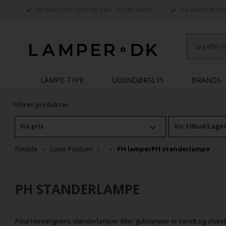
FRI FRAGT I DK OVER 799 DKK* - ELLERS FRA 59,-
366 DAGES RETUR
LAMPE-TYPE
UDENDØRSLYS
BRANDS
Filtrer produkter
Vis pris
Vis Tilbud/Lage
Forside
Louis Poulsen
PH lamper
PH standerlampe
PH STANDERLAMPE
Poul Henningsens standerlamper eller
gulvlamper
er kendt og elsket