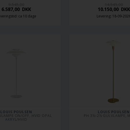
9.545,00
14.545,00
6.587,00
DKK
10.150,00
DKK
veringstid: ca 10 dage
Levering: 18-09-202
LOUIS POULSEN
LOUIS POULSEN
VLAMPE ON/OFF, HVID OPAL 
PH 3½-2½ GULVLAMPE, 
AKRYL/HVID