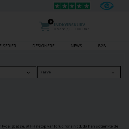
0
INDKØBSKURV
0 vare(r) - 0,00 DKK
E-SERIER
DESIGNERE
NEWS
B2B
Farve
tydeligt at se, at PH netop var forud for sin tid, da han udtænkte de