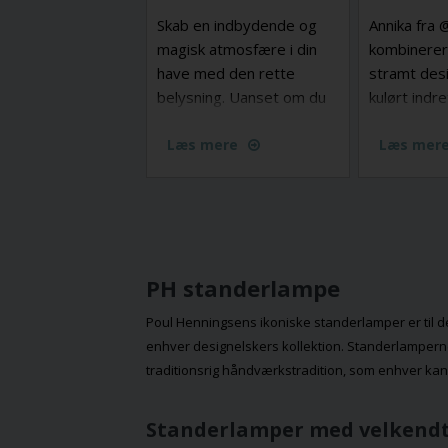
Skab en indbydende og
Annika fra 
magisk atmosfære i din
kombinerer
have med den rette
stramt des
belysning. Uanset om du
kulørt indr
ønsker belysning af træer
er Fuse Por
og stier eller skabe
Læs mere
Made by Han
Læs mer
stemning langs haven, er
der mange måder at lyse
din have op på. Fra have
spots og uplights til
lyskæder – find ud af
PH standerlampe
hvordan du vælger den
perfekte belysning, der
Poul Henningsen
s ikoniske standerlamper er til d
både giver funktionalitet
enhver designelskers kollektion. Standerlampern
og skaber en smuk,
traditionsrig håndværkstradition, som enhver kan
hyggelig stemning, så du
kan nyde din have hele
Standerlamper med velken
året rundt, selv når