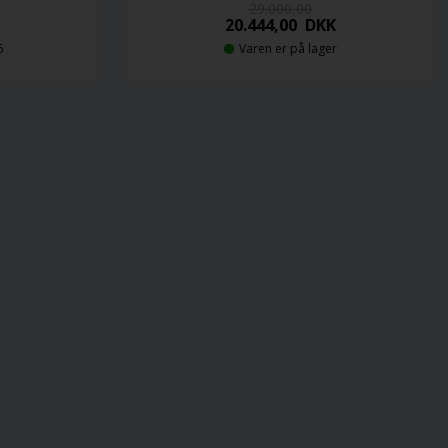
29.000,00
20.444,00
DKK
6
Varen er på lager