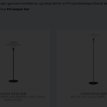
r igen igennem modellerne, og netop derfor er PH standerlamper blandt d
flere
PH lamper her
LOUIS POULSEN
LOUIS POULSEN
LAMPE M/DÆMPER, HVID OPAL 
PH 3½-2½ GULVLAMPE,
AKRYL/SORT