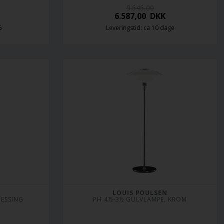
9.545,00
6.587,00
DKK
6
Leveringstid: ca 10 dage
LOUIS POULSEN
MESSING
PH 4½-3½ GULVLAMPE, KROM