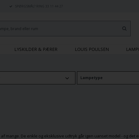
SPØRGSMÅL? RING 33 11 44 27
LYSKILDER & PÆRER
LOUIS POULSEN
LAMP
r
Lampetype
 af mange. De enkle og eksklusive udtryk går igen uanset model - og det er 