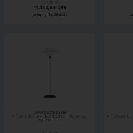
15.845,00
11.150,00
DKK
Levering: 18-09-2026
Le
LOUIS POULSEN
PH 80 GULVLAMPE ON/OFF, HVID OPAL 
PH 3½-2½ GU
AKRYL/SORT