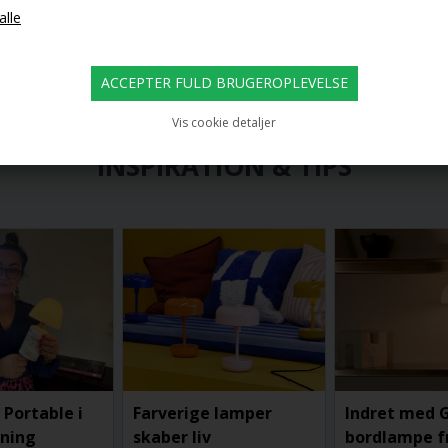
Vis cookie detaljer
INSPIRATION & TIPS
 Portable i
Farverige lamper
Indret med 
tning
skaber liv
bordlampe f