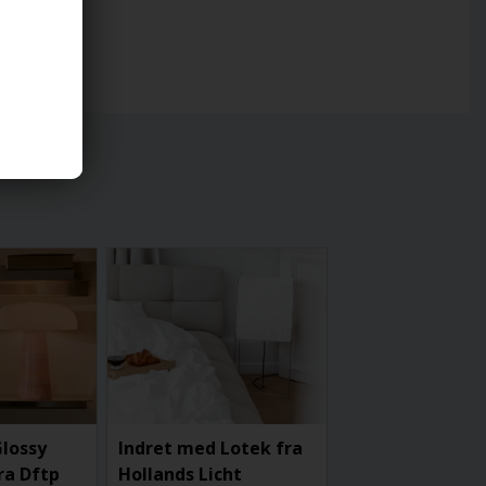
Glossy
Indret med Lotek fra
ra Dftp
Hollands Licht