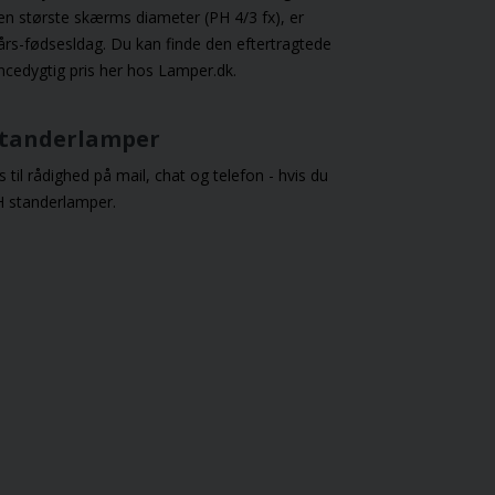
yk.
blikfang og bliver en
en største skærms diameter (PH 4/3 fx), er
skulpturel genstand i din
års-fødsesldag. Du kan finde den eftertragtede
indretning.
ncedygtig pris her hos Lamper.dk.
standerlamper
s til rådighed på mail, chat og telefon - hvis du
H standerlamper.