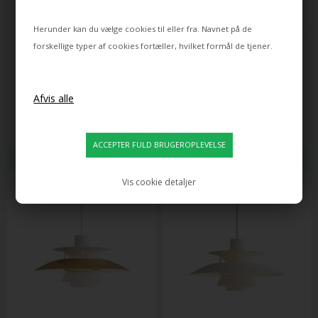
Herunder kan du vælge cookies til eller fra. Navnet på de
forskellige typer af cookies fortæller, hvilket formål de tjener.
LOUIS POULSEN
LOUIS POULSEN
PH 5 Ø500 PENDEL, PASTEL 
PH 5 Ø300 PENDEL, CLASSIC 
BLÅ/ROSA/PEACH
WHITE
7.595,00
5.495,00
5.316,00
DKK
3.850,00
DKK
Leveringstid: ca 10 dage
Varen er på lager
Vis cookie detaljer