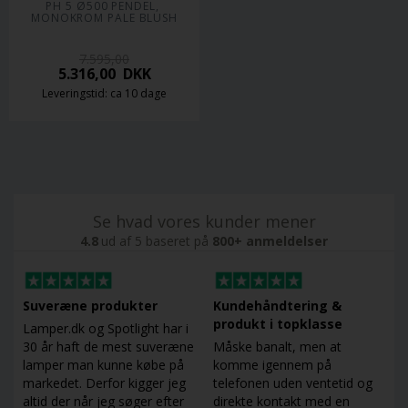
PH 5 Ø500 PENDEL, 
MONOKROM PALE BLUSH
7.595,00
5.316,00
DKK
Leveringstid: ca 10 dage
Se hvad vores kunder mener
4.8
ud af 5 baseret på
800+ anmeldelser
Suveræne produkter
Kundehåndtering &
produkt i topklasse
Lamper.dk og Spotlight har i
30 år haft de mest suveræne
Måske banalt, men at
lamper man kunne købe på
komme igennem på
markedet. Derfor kigger jeg
telefonen uden ventetid og
altid der når jeg søger efter
direkte kontakt med en