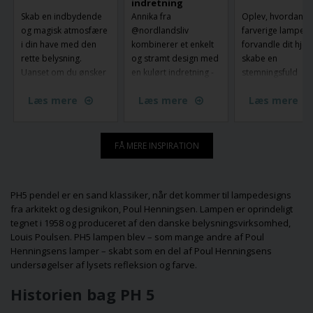
indretning
Skab en indbydende
Annika fra
Oplev, hvordan
og magisk atmosfære
@nordlandsliv
farverige lamper 
i din have med den
kombinerer et enkelt
forvandle dit hje
rette belysning.
og stramt design med
skabe en
Uanset om du ønsker
en kulørt indretning -
stemningsfuld
belysning af træer og
og her er Fuse
atmosfære. Med
Læs mere
Læs mere
Læs mere
stier eller skabe
Portable fra Made by
unikke designs og
stemning langs haven,
Hand flyttet ind.
livlige nuancer ka
er der mange måder
sætte et personlig
at lyse din have op på.
præg på din
FÅ MERE INSPIRATION
Fra have spots og
indretning og gør
uplights til lyskæder –
belysningen til en
find ud af hvordan du
central del af din s
PH5 pendel er en sand klassiker, når det kommer til lampedesigns
vælger den perfekte
Lad dig inspirere
fra arkitekt og designikon,
Poul Henningsen
. Lampen er oprindeligt
belysning, der både
find den perfekte
tegnet i 1958 og produceret af den danske belysningsvirksomhed,
giver funktionalitet og
farverige lampe, 
Louis Poulsen
. PH5 lampen blev – som mange andre af Poul
skaber en smuk,
passer til dine ru
Henningsens lamper – skabt som en del af Poul Henningsens
hyggelig stemning, så
din smag!
undersøgelser af lysets refleksion og farve.
du kan nyde din have
hele året rundt, selv
Historien bag PH 5
når vintermørket
falder på.