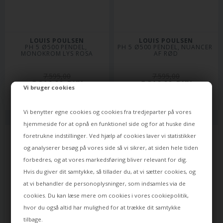
LOUIS POULSEN
LOUIS POULSEN
PH 5 Ø500 PENDEL, 
PH 5 Ø500 PENDEL, NUANCER 
MONOKROM LYS ROSA
AF RØD
7.595,00
7.595,00
5.316,00
DKK
5.316,00
DKK
Vi bruger cookies
Leveringstid: ca 10 dage
Leveringstid: ca 10 dage
Vi benytter egne cookies og cookies fra tredjeparter på vores
hjemmeside for at opnå en funktionel side og for at huske dine
foretrukne indstillinger. Ved hjælp af cookies laver vi statistikker
og analyserer besøg på vores side så vi sikrer, at siden hele tiden
forbedres, og at vores markedsføring bliver relevant for dig.
Hvis du giver dit samtykke, så tillader du, at vi sætter cookies, og
at vi behandler de personoplysninger, som indsamles via de
cookies. Du kan læse mere om cookies i vores
cookiepolitik
,
hvor du også altid har mulighed for at trække dit samtykke
tilbage.