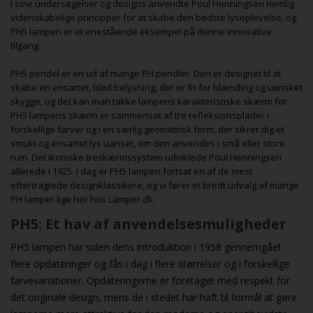
I sine undersøgelser og designs anvendte Poul Henningsen nemlig
videnskabelige principper for at skabe den bedste lysoplevelse, og
PH5 lampen er et enestående eksempel på denne innovative
tilgang.
PH5 pendel er en ud af mange
PH pendler
. Den er designet til at
skabe en ensartet, blød belysning, der er fri for blænding og uønsket
skygge, og det kan man takke lampens karakteristiske skærm for.
PH5 lampens skærm er sammensat af tre refleksionsplader i
forskellige farver og i en særlig geometrisk form, der sikrer dig et
smukt og ensartet lys uanset, om den anvendes i små eller store
rum. Det ikoniske treskærmssystem udviklede Poul Henningsen
allerede i 1925. I dag er PH5 lampen fortsat en af de mest
eftertragtede designklassikere, og vi fører et bredt udvalg af mange
PH lamper
lige her hos Lamper.dk.
PH5: Et hav af anvendelsesmuligheder
PH5 lampen har siden dens introduktion i 1958 gennemgået
flere opdateringer og fås i dag i flere størrelser og i forskellige
farvevariationer. Opdateringerne er foretaget med respekt for
det originale design, mens de i stedet har haft til formål at gøre