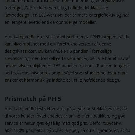
lamperne mere attraktive for den moderne og energibevidste
forbruger. Derfor kan man i dag fx finde det klassiske
lampedesign i en LED-version, der er mere energieffektiv og har
en længere levetid end de oprindelige modeller.
Hos Lamper.dk fører vi et bredt sortiment af PH5-lampen, så du
kan blive matchet med din foretrukne version af denne
designklassikker. Du kan finde PH5 pendlen i forskellige
størrelser og med forskellige farvenuancer, der alle har et hav af
anvendelsesmuligheder. PH5 pendlen fra Louis Poulsen fungerer
perfekt som
spisebordslampe
såvel som
stuelampe
, hvor man
ønsker et harmonisk lys indeholdt i et iøjnefaldende design.
Prismatch på PH 5
Hos Lamper.dk bestræber vi os på at yde førsteklasses service
til vores kunder, hvad end det er online eller i butikken, og god
service er naturligvis også lig med god pris. Derfor tilbyder vi
altid 100% prismatch på vores lamper, så du er garanteret, at du