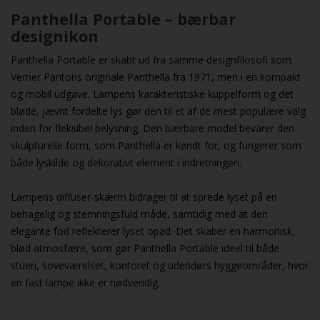
hele året rundt, selv
Panthella Portable – bærbar
når vintermørket
designikon
falder på.
Panthella Portable er skabt ud fra samme designfilosofi som
Verner Panton
s originale
Panthella
fra 1971, men i en kompakt
og mobil udgave. Lampens karakteristiske kuppelform og det
bløde, jævnt fordelte lys gør den til et af de mest populære valg
inden for fleksibel belysning. Den bærbare model bevarer den
skulpturelle form, som Panthella er kendt for, og fungerer som
både lyskilde og dekorativt element i indretningen.
Lampens diffuser-skærm bidrager til at sprede lyset på en
behagelig og stemningsfuld måde, samtidig med at den
elegante fod reflekterer lyset opad. Det skaber en harmonisk,
blød atmosfære, som gør Panthella Portable ideel til både
stuen, soveværelset, kontoret og udendørs hyggeområder, hvor
en fast lampe ikke er nødvendig.