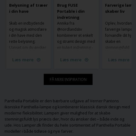
Belysning af træer
Brug FUSE
Farverige lamp
i din have
Portable i din
skaber liv
indretning
Skab en indbydende
Annika fra
Oplev, hvordan
og magisk atmosfære
@nordlandsliv
farverige lamper 
i din have med den
kombinerer et enkelt
forvandle dit hje
rette belysning.
og stramt design med
skabe en
Uanset om du ønsker
en kulørt indretning -
stemningsfuld
belysning af træer og
og her er Fuse
atmosfære. Med
Læs mere
Læs mere
Læs mere
stier eller skabe
Portable fra Made by
unikke designs og
stemning langs haven,
Hand flyttet ind.
livlige nuancer ka
er der mange måder
sætte et personlig
at lyse din have op på.
præg på din
FÅ MERE INSPIRATION
Fra have spots og
indretning og gør
uplights til lyskæder –
belysningen til en
find ud af hvordan du
central del af din s
Panthella Portable er den bærbare udgave af Verner Pantons
vælger den perfekte
Lad dig inspirere
ikoniske Panthella-lampe og kombinerer klassisk dansk design med
belysning, der både
find den perfekte
moderne fleksibilitet. Lampen giver mulighed for at skabe
giver funktionalitet og
farverige lampe, 
stemningsfuldt lys præcis der, hvor du ønsker det – både inde og
skaber en smuk,
passer til dine ru
ude. Hos Lamper.dk finder du hele sortimentet af Panthella Portable
hyggelig stemning, så
din smag!
modeller i både tidløse og nye farver.
du kan nyde din have