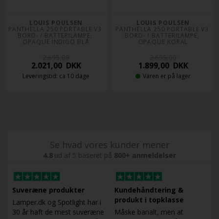
LOUIS POULSEN
LOUIS POULSEN
PANTHELLA 250 PORTABLE V3 
PANTHELLA 250 PORTABLE V3 
BORD- / BATTERILAMPE, 
BORD- / BATTERILAMPE, 
OPAQUE INDIGO BLÅ
OPAQUE KORAL
2.695,00
2.695,00
2.021,00
DKK
1.899,00
DKK
Leveringstid: ca 10 dage
Varen er på lager
Se hvad vores kunder mener
4.8
ud af 5 baseret på
800+ anmeldelser
Suveræne produkter
Kundehåndtering &
produkt i topklasse
Lamper.dk og Spotlight har i
30 år haft de mest suveræne
Måske banalt, men at