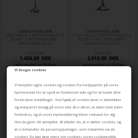
LOUIS POULSEN
LOUIS POULSEN
PANTHELLA 160 PORTABLE V3 
PANTHELLA 250 PORTABLE V3 
BORD- / BATTERILAMPE, 
BORD- / BATTERILAMPE, 
KROM/RØD OPAL
KROM/BEIGE OPAL
1.995,00
3.695,00
1.436,00
DKK
2.610,00
DKK
Leveringstid: ca 10 dage
Leveringstid: ca 10 dage
Vi bruger cookies
Vi benytter egne cookies og cookies fra tredjeparter på vores
hjemmeside for at opnå en funktionel side og for at huske dine
foretrukne indstillinger. Ved hjælp af cookies laver vi statistikker
og analyserer besøg på vores side så vi sikrer, at siden hele tiden
forbedres, og at vores markedsføring bliver relevant for dig.
Hvis du giver dit samtykke, så tillader du, at vi sætter cookies, og
at vi behandler de personoplysninger, som indsamles via de
cookies. Du kan læse mere om cookies i vores
cookiepolitik
,