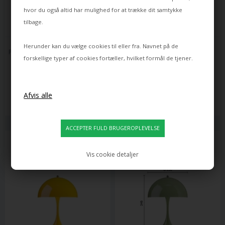
hvor du også altid har mulighed for at trække dit samtykke
tilbage.
LOUIS POULSEN
LOUIS POULSEN
Herunder kan du vælge cookies til eller fra. Navnet på de
PANTHELLA 250 PORTABLE V3 
PANTHELLA 250 PORTABLE V3 
forskellige typer af cookies fortæller, hvilket formål de tjener.
BORD- / BATTERILAMPE, 
BORD- / BATTERILAMPE, 
KROM/GRØN OPAL
KROM/RØD OPAL
3.695,00
3.695,00
2.660,00
DKK
2.660,00
DKK
Leveringstid: ca 10 dage
Leveringstid: ca 10 dage
Vis cookie detaljer