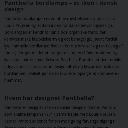
Panthella bordlampe – et ikon i dansk
design
Panthella bordlampen er en af de mest elskede modeller fra
Louis Poulsen og et ikon inden for dansk belysningsdesign.
Bordlampen er kendt for sin bløde organiske form, den
karakteristiske kuppelskærm og det behagelige, jævnt fordelt
lys. Panthella bordlampe findes i flere størrelser og i et udvalg af
farver, der gør det let at integrere lampen i både moderne og
klassiske indretninger. Selvom Panthella Portable er den mobile
udgave, deler den samme designudtryk og lyskarakteristik som
bordlampen, hvilket gør de to modeller oplagte at kombinere i
hjemmet.
Hvem har designet Panthella?
Panthella er designet af den danske designer Verner Panton,
som skabte lampen i 1971 i samarbejde med Louis Poulsen.
Verner Panton er kendt for sin modige og farverige tilgang til
formgivning, hvor organiske former og legende farver er