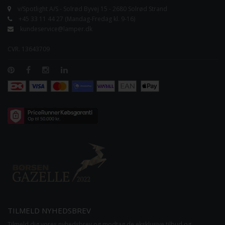
v/Spotlight A/S - Solrød Byvej 15 - 2680 Solrød Strand
+45 33 11 44 27 (Mandag-Fredag kl. 9-16)
kundeservice@lamper.dk
CVR. 13643709
TILMELD NYHEDSBREV
Tilmeld dig vores nyhedsbrev og modtag de eksklusive tilbud og