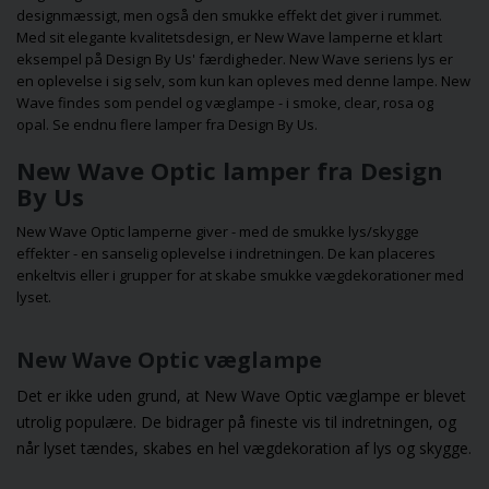
designmæssigt, men også den smukke effekt det giver i rummet.
giver funktionalitet og
farverige lampe, 
Med sit elegante kvalitetsdesign, er New Wave lamperne et klart
skaber en smuk,
passer til dine ru
eksempel på Design By Us' færdigheder. New Wave seriens lys er
hyggelig stemning, så
din smag!
en oplevelse i sig selv, som kun kan opleves med denne lampe. New
du kan nyde din have
Wave findes som
pendel
og
væglampe
- i smoke, clear, rosa og
hele året rundt, selv
opal. Se endnu flere
lamper fra Design By Us
.
når vintermørket
falder på.
New Wave Optic lamper fra Design
By Us
New Wave Optic lamperne giver - med de smukke lys/skygge
effekter - en sanselig oplevelse i indretningen. De kan placeres
enkeltvis eller i grupper for at skabe smukke vægdekorationer med
lyset.
New Wave Optic væglampe
Det er ikke uden grund, at
New Wave Optic væglampe
er blevet
utrolig populære. De bidrager på fineste vis til indretningen, og
når lyset tændes, skabes en hel vægdekoration af lys og skygge.