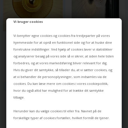
Vi bruger cookies
Vi benytter egne cookies og cookies fra tredjeparter på vores
DESIGN BY US
DESIGN BY US
hjemmeside for at opnå en funktionel side og for at huske dine
NEW WAVE OPTIC XL 
NEW WAVE OPTIC OUTDOOR 
foretrukne indstillinger. Ved hjælp af cookies laver vi statistikker
VÆGLAMPE, AMBER
VÆGLAMPE DÆMPBAR, CLEAR
og analyserer besøg på vores side så vi sikrer, at siden hele tiden
5.790,00
5.990,00
forbedres, og at vores markedsføring bliver relevant for dig.
4.053,00
DKK
4.792,00
DKK
Hvis du giver dit samtykke, så tillader du, at vi sætter cookies, og
Leveringstid: ca 10 dage
Leveringstid: ca 10 dage
at vi behandler de personoplysninger, som indsamles via de
cookies. Du kan læse mere om cookies i vores
cookiepolitik
,
hvor du også altid har mulighed for at trække dit samtykke
tilbage.
Herunder kan du vælge cookies til eller fra. Navnet på de
forskellige typer af cookies fortæller, hvilket formål de tjener.