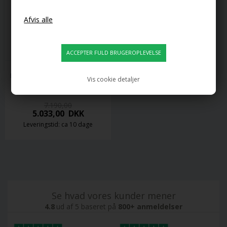
DESIGN BY US
NEW WAVE OPTIC VÆGLAMPE 
Vis cookie detaljer
XL, OPAL
7.190,00
5.033,00
DKK
Leveringstid: ca 10 dage
Se hvad vores kunder mener
4.8
ud af 5 baseret på
800+ anmeldelser