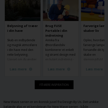
Belysning af træer
Brug FUSE
Farverige lamp
i din have
Portable i din
skaber liv
indretning
Skab en indbydende
Annika fra
Oplev, hvordan
og magisk atmosfære
@nordlandsliv
farverige lamper 
i din have med den
kombinerer et enkelt
forvandle dit hje
rette belysning.
og stramt design med
skabe en
Uanset om du ønsker
en kulørt indretning -
stemningsfuld
belysning af træer og
og her er Fuse
atmosfære. Med
Læs mere
Læs mere
Læs mere
stier eller skabe
Portable fra Made by
unikke designs og
stemning langs haven,
Hand flyttet ind.
livlige nuancer ka
er der mange måder
sætte et personlig
at lyse din have op på.
præg på din
FÅ MERE INSPIRATION
Fra have spots og
indretning og gør
uplights til lyskæder –
belysningen til en
find ud af hvordan du
central del af din s
New Wave serien er en ikonisk juvel fra Design By Us. Det unikke
vælger den perfekte
Lad dig inspirere
bølgede glas er et kendetegn for New Wave serien - både
belysning, der både
find den perfekte