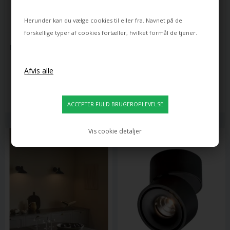
Herunder kan du vælge cookies til eller fra. Navnet på de
forskellige typer af cookies fortæller, hvilket formål de tjener.
MANTIS
CPH LIGHTING
MANTIS BS2 MINI VÆGLAMPE, 
OBLIQUE VÆGLAMPE, SORT 
SORT
MAT
4.100,00
2.900,00
3.280,00
DKK
2.175,00
DKK
Leveringstid: ca 20 dage
Leveringstid: ca 25 dage
Vis cookie detaljer