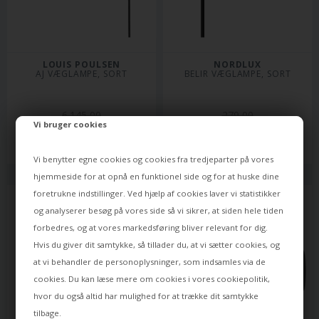
LOUIS POULSEN
NORDLUX
AJ VÆGLAMPE, SORT
BELIR VÆGLAMPE, SORT
6.145,00
279,00
Vi bruger cookies
4.295,00
DKK
188,00
DKK
Varen er på lager
Varen er på lager
Vi benytter egne cookies og cookies fra tredjeparter på vores
hjemmeside for at opnå en funktionel side og for at huske dine
foretrukne indstillinger. Ved hjælp af cookies laver vi statistikker
og analyserer besøg på vores side så vi sikrer, at siden hele tiden
forbedres, og at vores markedsføring bliver relevant for dig.
Hvis du giver dit samtykke, så tillader du, at vi sætter cookies, og
at vi behandler de personoplysninger, som indsamles via de
cookies. Du kan læse mere om cookies i vores
cookiepolitik
,
hvor du også altid har mulighed for at trække dit samtykke
tilbage.