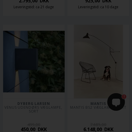
2.795,00
DKK
925,00
DKK
Leveringstid: ca 21 dage
Leveringstid: ca 10 dage
1
DYBERG LARSEN
MANTIS
VENUS UDENDØRS VÆGLAMPE, 
MANTIS BS2 VÆGLAMPE, SORT
SORT
499,00
7.685,00
450,00
DKK
6.148,00
DKK