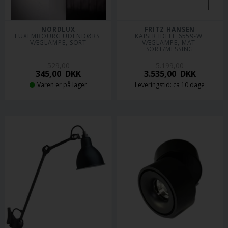
NORDLUX
FRITZ HANSEN
LUXEMBOURG UDENDØRS 
KAISER IDELL 6559-W 
VÆGLAMPE, SORT
VÆGLAMPE, MAT 
SORT/MESSING
529,00
5.199,00
345,00
DKK
3.535,00
DKK
Varen er på lager
Leveringstid: ca 10 dage