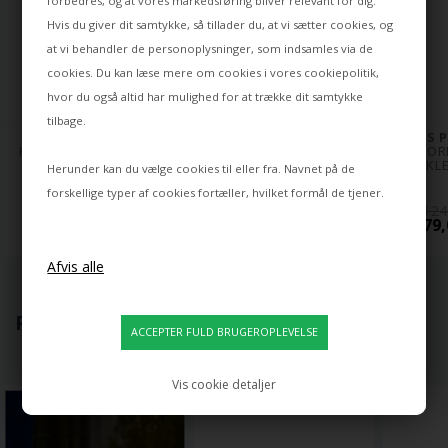
forbedres, og at vores markedsføring bliver relevant for dig.
Hvis du giver dit samtykke, så tillader du, at vi sætter cookies, og
at vi behandler de personoplysninger, som indsamles via de
cookies. Du kan læse mere om cookies i vores
cookiepolitik
,
hvor du også altid har mulighed for at trække dit samtykke
tilbage.
LOUIS POULSEN
LOUIS POULSEN
LOUIS 
KEGLEN VÆGLAMPE, 
NJP BORDLAMPE 
NJP BOR
SORT
M/BORDFOD, SORT
M/BORDKLE
Herunder kan du vælge cookies til eller fra. Navnet på de
forskellige typer af cookies fortæller, hvilket formål de tjener.
3.695,00
4.645,00
4.24
2.660,00 DKK
3.279,00 DKK
3.279,
POPULÆRT LIGE NU
Vis cookie detaljer