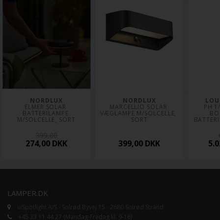
NORDLUX
NORDLUX
LOU
ELMER SOLAR 
MARCELLIO SOLAR 
PH 1
BATTERILAMPE 
VÆGLAMPE M/SOLCELLE, 
BO
M/SOLCELLE, SORT
SORT
BATTERI
399,00
274,00
DKK
399,00
DKK
5.
LAMPER.DK
v/Spotlight A/S - Solrød Byvej 15 - 2680 Solrød Strand
+45 33 11 44 27 (Mandag-Fredag kl. 9-16)