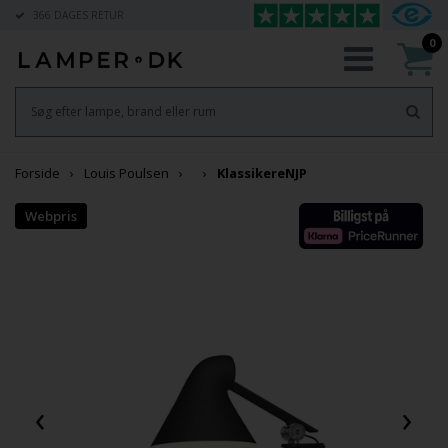
366 DAGES RETUR
0
Forside
Louis Poulsen
Klassikere
NJP
‹
›