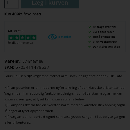
Læg i kurven
Fri fragt over 799,-
4.8
ud af 5
366 dages retur
Opnå Prismatch
Vi er lyseksperter
Se alle anmeldelser
Danskejet webshop
Varenr.:
5743163186
EAN:
5703411479537
Louis Poulsen
NJP
væglampe
m/kort arm, sort - designet af nendo - Oki Sato.
NJP lampeserien er en moderne nyfortolkning af den klassiske arkitektlampe.
Væglampen har et utrolig funktionelt design, hvor både skærm og arme kan
justeres, som gør, at lyset kan justeres til ens behov.
NJP lampens skærm har en skorstensform med en karakteristisk åbning bagtil,
så noget af lyset oplyser armen.
NJP væglampen er perfekt egnet som læselys ved sengen, til at oplyse gangen
eller til kontoret.