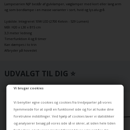
Lampeserien NJP består af gulvlamper, væglamper med kort eller lang arm
og som bordlampe i en masse varianter i sort, hvid og lys alu grå.
Lyskilde: Integreret 10W LED (2700 Kelvin - 529 Lumen)
Mål: H20 x L30 x B15 cm
3,3 meter ledning
Timerfunktion 4 og 8 timer
Kan dæmpes i to trin
Afbryder på hovedet
UDVALGT TIL DIG ⭐
Vi bruger cookies
Vi benytter egne cookies og cookies fra tredjeparter på vores
hjemmeside for at opnå en funktionel side og for at huske dine
foretrukne indstillinger. Ved hjælp af cookies laver vi statistikker
og analyserer besøg på vores side så vi sikrer, at siden hele tiden