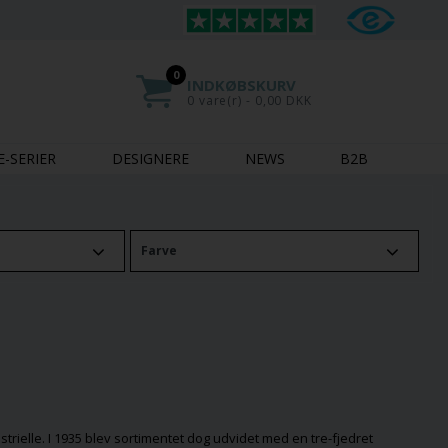
0
INDKØBSKURV
0 vare(r) - 0,00 DKK
E-SERIER
DESIGNERE
NEWS
B2B
Farve
rielle. I 1935 blev sortimentet dog udvidet med en tre-fjedret