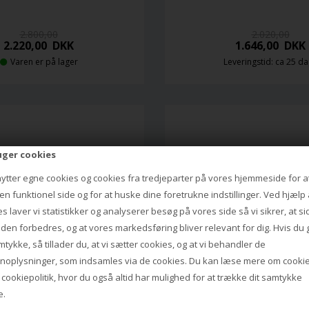
2.800,00
2.020,00
2.220,00
DKK
1.646,00
DKK
Varen er på lager
Leveringstid: ca 25 d
uger cookies
nytter egne cookies og cookies fra tredjeparter på vores hjemmeside for a
n funktionel side og for at huske dine foretrukne indstillinger. Ved hjælp 
s laver vi statistikker og analyserer besøg på vores side så vi sikrer, at s
iden forbedres, og at vores markedsføring bliver relevant for dig. Hvis du 
mtykke, så tillader du, at vi sætter cookies, og at vi behandler de
noplysninger, som indsamles via de cookies. Du kan læse mere om cookie
s
cookiepolitik
, hvor du også altid har mulighed for at trække dit samtykke
ANGLEPOISE
ANGLEPOISE
e.
MINI VÆGLAMPE M/LEDNING 
TYPE 75 MINI VÆGLAMPE MARGA
ARET HOWELL, SIENNA
YELLOW OCHRE