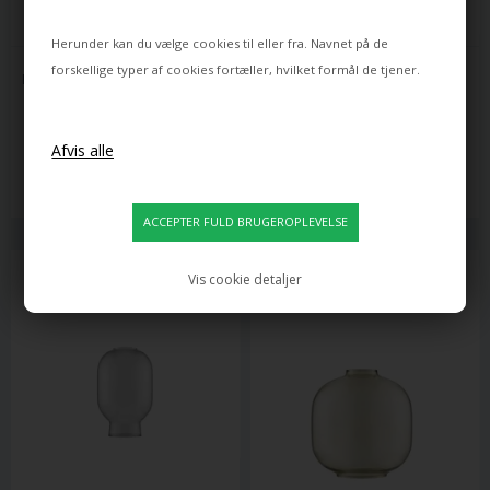
Herunder kan du vælge cookies til eller fra. Navnet på de
NORMANN COPENHAGEN
NORMANN COPENHAGEN
forskellige typer af cookies fortæller, hvilket formål de tjener.
RISE VÆGLAMPE HARDWIRED, 
AMP PENDEL - LILLE, 
PETROL
HVID/HVID MARMOR
1.199,00
1.099,00
899,00
DKK
824,00
DKK
Varen er på lager
Leveringstid: ca 12 dage
Vis cookie detaljer