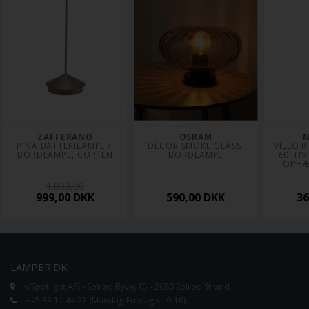
ZAFFERANO
OSRAM
PINA BATTERILAMPE / 
DECOR SMOKE GLASS 
VILLO R
BORDLAMPE, CORTEN
BORDLAMPE
60, HVI
OPHÆ
1.030,00
999,00
DKK
590,00
DKK
3
LAMPER.DK
v/Spotlight A/S - Solrød Byvej 15 - 2680 Solrød Strand
+45 33 11 44 27 (Mandag-Fredag kl. 9-16)