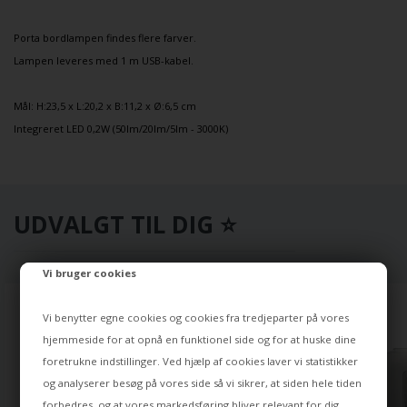
Porta
bordlampen
findes flere farver.
Lampen leveres med 1 m USB-kabel.
Mål: H:23,5 x L:20,2 x B:11,2 x Ø:6,5 cm
Integreret LED 0,2W (50lm/20lm/5lm - 3000K)
UDVALGT TIL DIG ⭐
Vi bruger cookies
Vi benytter egne cookies og cookies fra tredjeparter på vores
hjemmeside for at opnå en funktionel side og for at huske dine
foretrukne indstillinger. Ved hjælp af cookies laver vi statistikker
og analyserer besøg på vores side så vi sikrer, at siden hele tiden
forbedres, og at vores markedsføring bliver relevant for dig.