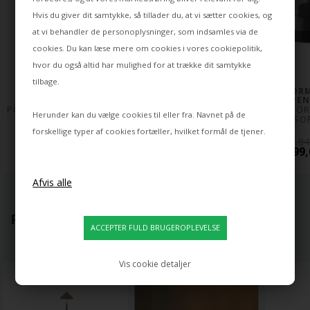
Hvis du giver dit samtykke, så tillader du, at vi sætter cookies, og
at vi behandler de personoplysninger, som indsamles via de
cookies. Du kan læse mere om cookies i vores
cookiepolitik
,
hvor du også altid har mulighed for at trække dit samtykke
tilbage.
NORMANN 
NORMANN 
NORM
COPENHAGEN
COPENHAGEN
COPEN
PORTA BATTERILAMPE / 
SHELTER BORDLAMPE, 
AMP BOR
Herunder kan du vælge cookies til eller fra. Navnet på de
BORDLAMPE, SORT
HVID
SMOKE/SO
forskellige typer af cookies fortæller, hvilket formål de tjener.
849,00
2.049,00
1.84
637,00 DKK
1.537,00 DKK
1.499,
POPULÆRT LIGE NU
Vis cookie detaljer