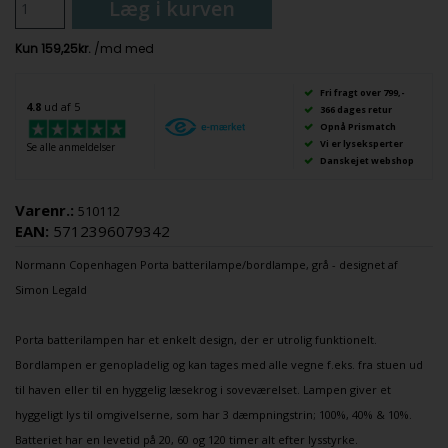
Læg i kurven
Fri fragt over 799,-
4.8
ud af 5
366 dages retur
Opnå Prismatch
Vi er lyseksperter
Se alle anmeldelser
Danskejet webshop
Varenr.:
510112
EAN:
5712396079342
Normann Copenhagen
Porta
batterilampe
/
bordlampe
, grå - designet af
Simon Legald
Porta batterilampen har et enkelt design, der er utrolig funktionelt.
Bordlampen er genopladelig og kan tages med alle vegne f.eks. fra stuen ud
til haven eller til en hyggelig læsekrog i soveværelset. Lampen giver et
hyggeligt lys til omgivelserne, som har 3 dæmpningstrin; 100%, 40% & 10%.
Batteriet har en levetid på 20, 60 og 120 timer alt efter lysstyrke.