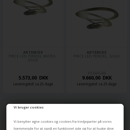
ARTEMIDE
ARTEMIDE
PIRCE LED PENDEL MICRO, 
PIRCE LED PENDEL, GULD
GULD
11.501,00
5.573,00
DKK
9.660,00
DKK
Leveringstid: ca 25 dage
Leveringstid: ca 25 dage
Vi bruger cookies
Vi benytter egne cookies og cookies fra tredjeparter på vores
hjemmeside for at opnå en funktionel side og for at huske dine