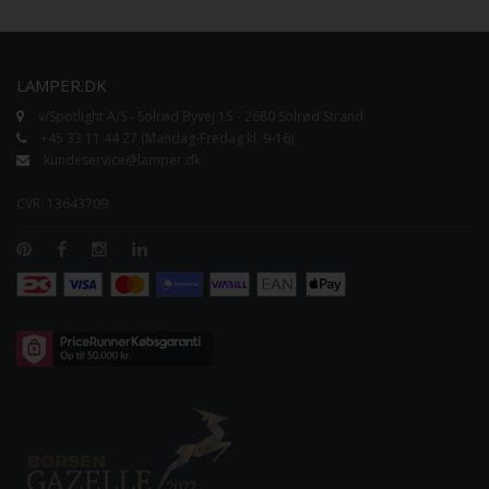
LAMPER.DK
v/Spotlight A/S - Solrød Byvej 15 - 2680 Solrød Strand
+45 33 11 44 27 (Mandag-Fredag kl. 9-16)
kundeservice@lamper.dk
CVR. 13643709