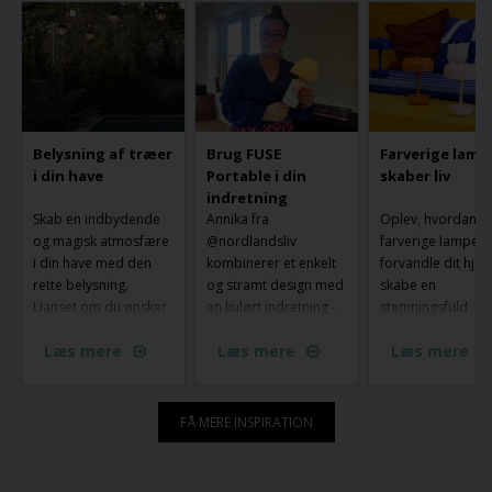
Belysning af træer
Brug FUSE
Farverige lamp
i din have
Portable i din
skaber liv
indretning
Skab en indbydende
Annika fra
Oplev, hvordan
og magisk atmosfære
@nordlandsliv
farverige lamper 
i din have med den
kombinerer et enkelt
forvandle dit hje
rette belysning.
og stramt design med
skabe en
Uanset om du ønsker
en kulørt indretning -
stemningsfuld
belysning af træer og
og her er Fuse
atmosfære. Med
Læs mere
Læs mere
Læs mere
stier eller skabe
Portable fra Made by
unikke designs og
stemning langs haven,
Hand flyttet ind.
livlige nuancer ka
er der mange måder
sætte et personlig
at lyse din have op på.
præg på din
FÅ MERE INSPIRATION
Fra have spots og
indretning og gør
uplights til lyskæder –
belysningen til en
find ud af hvordan du
central del af din s