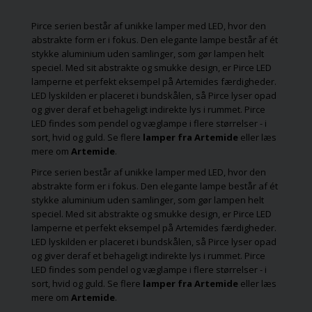
vælger den perfekte
Lad dig inspirere
belysning, der både
find den perfekte
Pirce serien består af unikke lamper med LED, hvor den
giver funktionalitet og
farverige lampe, 
abstrakte form er i fokus. Den elegante lampe består af ét
skaber en smuk,
passer til dine ru
stykke aluminium uden samlinger, som gør lampen helt
hyggelig stemning, så
din smag!
speciel. Med sit abstrakte og smukke design, er Pirce LED
du kan nyde din have
lamperne et perfekt eksempel på Artemides færdigheder.
hele året rundt, selv
LED lyskilden er placeret i bundskålen, så Pirce lyser opad
når vintermørket
og giver deraf et behageligt indirekte lys i rummet. Pirce
falder på.
LED findes som
pendel
og
væglampe
i flere størrelser - i
sort, hvid og guld. Se flere
lamper fra Artemide
eller læs
mere om
Artemide
.
Pirce serien består af unikke lamper med LED, hvor den
abstrakte form er i fokus. Den elegante lampe består af ét
stykke aluminium uden samlinger, som gør lampen helt
speciel. Med sit abstrakte og smukke design, er Pirce LED
lamperne et perfekt eksempel på Artemides færdigheder.
LED lyskilden er placeret i bundskålen, så Pirce lyser opad
og giver deraf et behageligt indirekte lys i rummet. Pirce
LED findes som
pendel
og
væglampe
i flere størrelser - i
sort, hvid og guld. Se flere
lamper fra Artemide
eller læs
mere om
Artemide
.