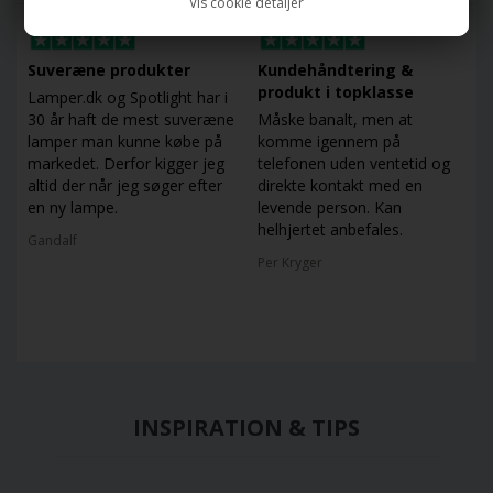
Vis cookie detaljer
Suveræne produkter
Kundehåndtering &
produkt i topklasse
Lamper.dk og Spotlight har i
30 år haft de mest suveræne
Måske banalt, men at
lamper man kunne købe på
komme igennem på
markedet. Derfor kigger jeg
telefonen uden ventetid og
altid der når jeg søger efter
direkte kontakt med en
en ny lampe.
levende person. Kan
helhjertet anbefales.
Gandalf
Per Kryger
INSPIRATION & TIPS