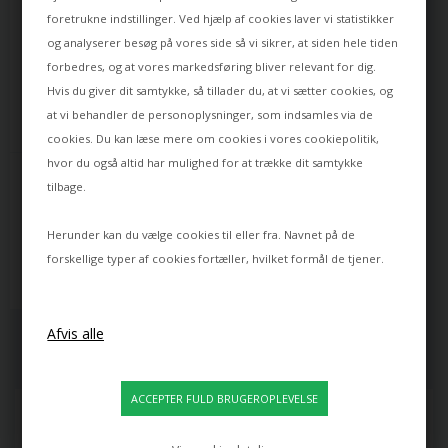
foretrukne indstillinger. Ved hjælp af cookies laver vi statistikker
og analyserer besøg på vores side så vi sikrer, at siden hele tiden
forbedres, og at vores markedsføring bliver relevant for dig.
Hvis du giver dit samtykke, så tillader du, at vi sætter cookies, og
at vi behandler de personoplysninger, som indsamles via de
cookies. Du kan læse mere om cookies i vores
cookiepolitik
,
hvor du også altid har mulighed for at trække dit samtykke
ARTEMIDE
PIRCE LED LOFTLAMPE MINI, 
tilbage.
HVID
Herunder kan du vælge cookies til eller fra. Navnet på de
8.738,00
7.352,00
DKK
forskellige typer af cookies fortæller, hvilket formål de tjener.
Leveringstid: ca 25 dage
Se hvad vores kunder mener
4.8
ud af 5 baseret på
800+ anmeldelser