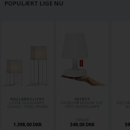
POPULÆRT LIGE NU
HOLLANDS LICHT
FATBOY
LOTEK GULVLAMPE 
FATBOY® EDISON THE 
DECOR
CLASSIC, STEEL FRAME
PETIT BORDLAMPE
B
509,00
1.398,00
DKK
349,00
DKK
5