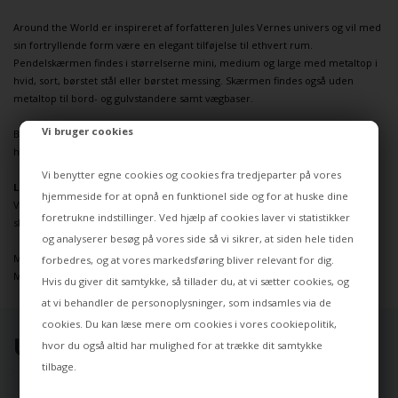
Around the World er inspireret af forfatteren Jules Vernes univers og vil med
sin fortryllende form være en elegant tilføjelse til ethvert rum.
Pendelskærmen findes i størrelserne mini, medium og large med metaltop i
hvid, sort, børstet stål eller børstet messing. Skærmen findes også uden
metaltop til bord- og gulvstandere samt vægbaser.
Vi bruger cookies
Bemærk venligst at mindre ufuldkommenheder er en naturlig del af det
håndlavede design og gør hver skærm unik.
Vi benytter egne cookies og cookies fra tredjeparter på vores
Lampeskærmen skal kombineres med et ophæng, som købes særskilt.
hjemmeside for at opnå en funktionel side og for at huske dine
Vælg eksempelvis E27-ophænget Cord Set Pro fra
Umage
, der er designet til
foretrukne indstillinger. Ved hjælp af cookies laver vi statistikker
skærmes vægt på 2,8 kg.
og analyserer besøg på vores side så vi sikrer, at siden hele tiden
Mål: Ø35,4 x H43,4 cm
forbedres, og at vores markedsføring bliver relevant for dig.
Materiale: Glas, stål
Hvis du giver dit samtykke, så tillader du, at vi sætter cookies, og
at vi behandler de personoplysninger, som indsamles via de
cookies. Du kan læse mere om cookies i vores
cookiepolitik
,
UDVALGT TIL DIG ⭐
hvor du også altid har mulighed for at trække dit samtykke
tilbage.