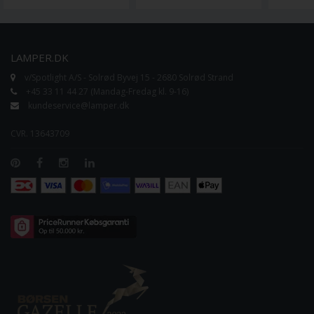
LAMPER.DK
v/Spotlight A/S - Solrød Byvej 15 - 2680 Solrød Strand
+45 33 11 44 27 (Mandag-Fredag kl. 9-16)
kundeservice@lamper.dk
CVR. 13643709