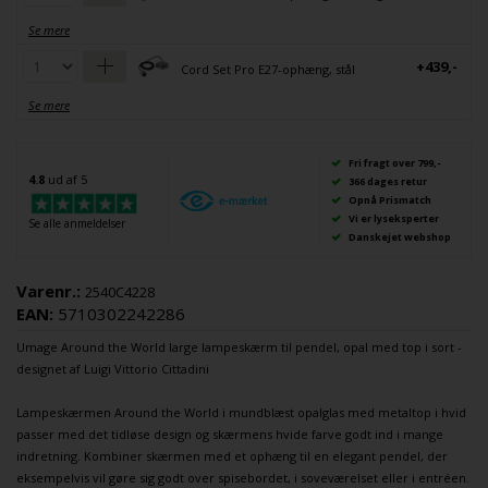
Se mere
+439,-
Cord Set Pro E27-ophæng, stål
Se mere
Fri fragt over 799,-
4.8
ud af 5
366 dages retur
Opnå Prismatch
Vi er lyseksperter
Se alle anmeldelser
Danskejet webshop
Varenr.:
2540C4228
EAN:
5710302242286
Umage
Around the World large
lampeskærm
til pendel, opal med top i sort -
designet af Luigi Vittorio Cittadini
Lampeskærmen
Around the World i mundblæst opalglas med metaltop i hvid
passer med det tidløse design og skærmens hvide farve godt ind i mange
indretning. Kombiner skærmen med et ophæng til en elegant
pendel
, der
eksempelvis vil gøre sig godt over spisebordet, i soveværelset eller i entréen.