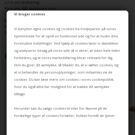
2,7 m sort stofledning
Materiale: Stål, aluminium, akryl
Vi bruger cookies
Kompatibel med lysskinne
Egnet til dæmpning med ekstern lysdæmper
IP-standard: IP2X
Vi benytter egne cookies og cookies fra tredjeparter på vores
Sort baldakin i metal medfølger
hjemmeside for at opnå en funktionel side og for at huske dine
foretrukne indstillinger. Ved hjælp af cookies laver vi statistikker
og analyserer besøg på vores side så vi sikrer, at siden hele tiden
UDVALGT TIL DIG ⭐
forbedres, og at vores markedsføring bliver relevant for dig.
Hvis du giver dit samtykke, så tillader du, at vi sætter cookies, og
at vi behandler de personoplysninger, som indsamles via de
cookies. Du kan læse mere om cookies i vores
cookiepolitik
,
hvor du også altid har mulighed for at trække dit samtykke
tilbage.
Herunder kan du vælge cookies til eller fra. Navnet på de
forskellige typer af cookies fortæller, hvilket formål de tjener.