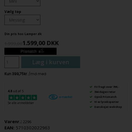
Vælg top
Din pris hos Lamper.dk
1.599,00
DKK
1.999,00
Læg i kurven
Fri fragt over 799,-
4.8
ud af 5
366 dages retur
Opnå Prismatch
Vi er lyseksperter
Se alle anmeldelser
Danskejet webshop
Varenr.:
2296
EAN:
5710302022963