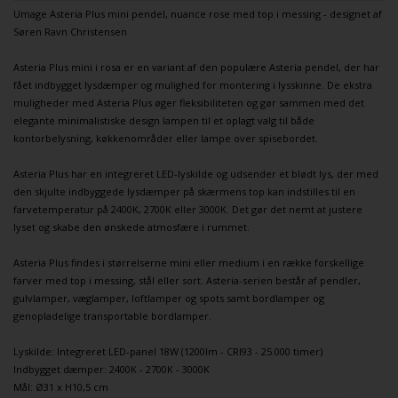
Umage
Asteria
Plus mini
pendel
, nuance rose med top i messing - designet af
Søren Ravn Christensen
Asteria
Plus mini i rosa er en variant af den populære
Asteria
pendel, der har
fået indbygget lysdæmper og mulighed for montering i lysskinne. De ekstra
muligheder med
Asteria
Plus øger fleksibiliteten og gør sammen med det
elegante minimalistiske design lampen til et oplagt valg til både
kontorbelysning
, køkkenområder eller
lampe over spisebordet
.
Asteria
Plus har en integreret LED-lyskilde og udsender et blødt lys, der med
den skjulte indbyggede lysdæmper på skærmens top kan indstilles til en
farvetemperatur på 2400K, 2700K eller 3000K. Det gør det nemt at justere
lyset og skabe den ønskede atmosfære i rummet.
Asteria
Plus findes i størrelserne mini eller medium i en række forskellige
farver med top i messing, stål eller sort.
Asteria-serien
består af
pendler
,
gulvlamper
,
væglamper
,
loftlamper
og
spots
samt
bordlamper
og
genopladelige transportable bordlamper
.
Lyskilde: Integreret LED-panel 18W (1200lm - CRI93 - 25.000 timer)
Indbygget dæmper: 2400K - 2700K - 3000K
Mål: Ø31 x H10,5 cm