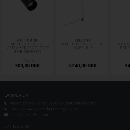
ANTIDARK
SELETTI
SPOTON CIRCLE1 
SELETTI BIC KUGLEPEN 
FATBOY
LOFTLAMPE/SPOT, SORT 
LAMPE, BLÅ
PETI
GRIB (NUBRET)
399,00
300,00
DKK
2.240,00
DKK
3
LAMPER.DK
v/Spotlight A/S - Solrød Byvej 15 - 2680 Solrød Strand
+45 33 11 44 27 (Mandag-Fredag kl. 9-16)
kundeservice@lamper.dk
CVR. 13643709