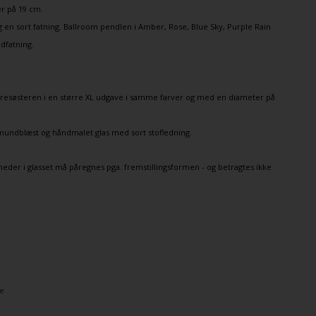
r på 19 cm.
en sort fatning. Ballroom pendlen i Amber, Rose, Blue Sky, Purple Rain
dfatning.
resøsteren i en større XL udgave i samme farver og med en diameter på
mundblæst og håndmalet glas med sort stofledning.
eder i glasset må påregnes pga. fremstillingsformen - og betragtes ikke
e