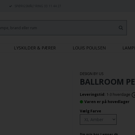
SPØRGSMÅL? RING 33 11 44 27
LYSKILDER & PÆRER
LOUIS POULSEN
LAMP
DESIGN BY US
BALLROOM PE
1-3 hverdage
Leveringstid:
Varen er på hovedlager
Vælg Farve
Din pris hos Lamper.dk