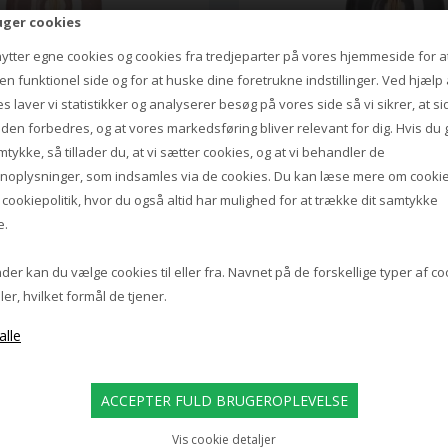
uger cookies
nytter egne cookies og cookies fra tredjeparter på vores hjemmeside for a
n funktionel side og for at huske dine foretrukne indstillinger. Ved hjælp 
DESIGN BY US
DESIGN BY US
s laver vi statistikker og analyserer besøg på vores side så vi sikrer, at s
LROOM PENDEL, ROSE
BALLROOM PENDEL, 
iden forbedres, og at vores markedsføring bliver relevant for dig. Hvis du 
mtykke, så tillader du, at vi sætter cookies, og at vi behandler de
2.490,00
2.490,00
noplysninger, som indsamles via de cookies. Du kan læse mere om cookie
1.708,00 DKK
1.743,00 DKK
s
cookiepolitik
, hvor du også altid har mulighed for at trække dit samtykke
e.
er kan du vælge cookies til eller fra. Navnet på de forskellige typer af c
ler, hvilket formål de tjener.
Vis cookie detaljer