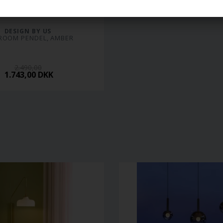
DESIGN BY US
ROOM PENDEL, AMBER
2.490,00
1.743,00 DKK