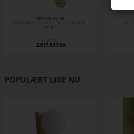
DESIGN BY US
BALLROOM THE WALL 57 VÆGLAMPE, 
BALL
AMBER
3.490,00
2.617,00 DKK
POPULÆRT LIGE NU