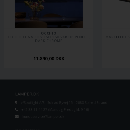
OCCHIO
OCCHIO LUNA SOSPESO 160 VAR UP PENDEL, 
MARCELLIO S
DARK CHROME
11.890,00
DKK
LAMPER.DK
v/Spotlight A/S - Solrød Byvej 15 - 2680 Solrød Strand
+45 33 11 44 27 (Mandag-Fredag kl. 9-16)
kundeservice@lamper.dk