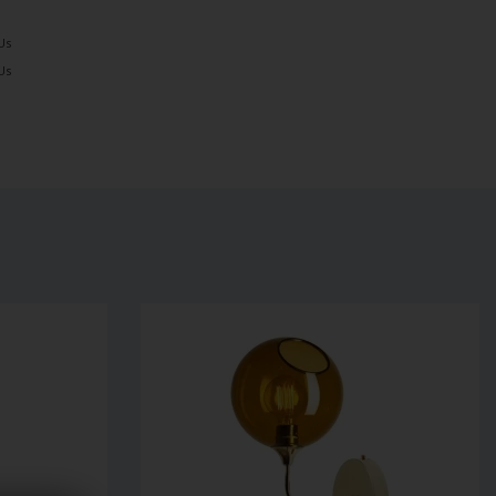
Us
Us