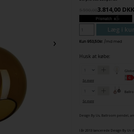
3.814,00
DK
5.590,00
Læg i ku
›
Husk at købe:
Globe
Se mere
Ballro
Se mere
Design By Us
,
Ballroom
pendel
, a
I år 2013 lancerede
Design By Us
d