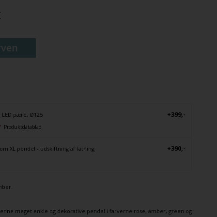
K
rven
+399,-
 LED pære, Ø125
Produktdatablad
+390,-
om XL pendel - udskiftning af fatning
mber.
enne meget enkle og dekorative
pendel
i farverne rose, amber, green og