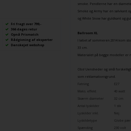
smoke.
Pendlerne
har en diamete
Smoke og Army har en sølvkant og 
og White Snow har guldkant og gul
Fri fragt over 799,-
366 dages retur
Ballroom XL
Opnå Prismatch
Rådgivning af eksperter
I løbet af sommeren 2014 kom sto
Danskejet webshop
33 cm.
Materialet på begge modeller er 
Obs! Uensheder og små forskelligh
som reklamationsgrund.
Fatning
E27
Maks. effekt
40 watt
Skærm diameter
32 cm
Antal lyskilder
1 stk
Lyskilder inkl.
Nej
Lyskildetype
Globe pær
Spænding
230 volt