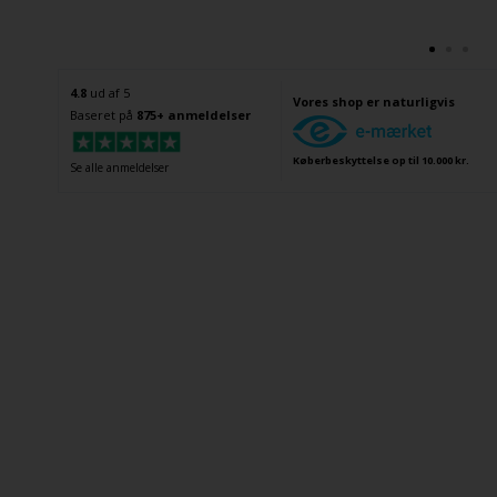
4.8
ud af 5
Vores shop er naturligvis
Baseret på
875+ anmeldelser
Køberbeskyttelse op til 10.000 kr.
Se alle anmeldelser