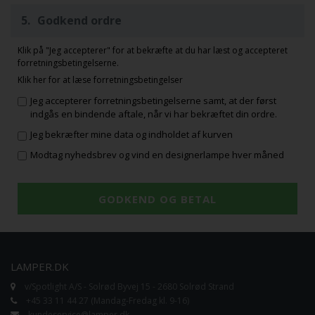
5.
Godkend ordre
Klik på "Jeg accepterer" for at bekræfte at du har læst og accepteret
forretningsbetingelserne.
Klik her for at læse forretningsbetingelser
Jeg accepterer forretningsbetingelserne samt, at der først
indgås en bindende aftale, når vi har bekræftet din ordre.
Jeg bekræfter mine data og indholdet af kurven
Modtag nyhedsbrev og vind en designerlampe hver måned
LAMPER.DK
v/Spotlight A/S - Solrød Byvej 15 - 2680 Solrød Strand
+45 33 11 44 27 (Mandag-Fredag kl. 9-16)
kundeservice@lamper.dk