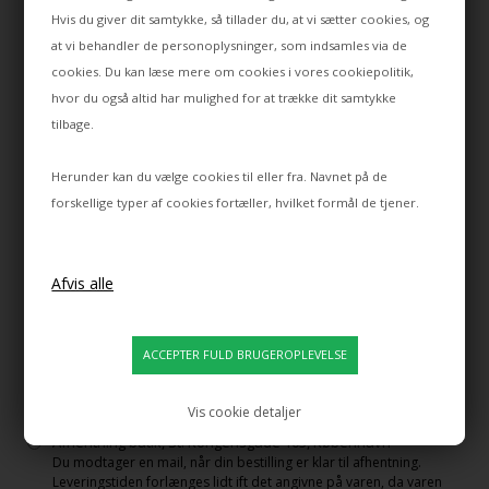
Hvis du giver dit samtykke, så tillader du, at vi sætter cookies, og
PostNord Erhverv
(69,00 DKK)
at vi behandler de personoplysninger, som indsamles via de
cookies. Du kan læse mere om cookies i vores
cookiepolitik
,
⚡Priority Handling (PostNord Collect)
(79,00 DKK)
hvor du også altid har mulighed for at trække dit samtykke
Få hurtigere ekspedition – din ordre kommer forrest i køen og
tilbage.
sendes straks, når alt er på lager.
Lagervarer bestilt hverdag inden kl. 14 sendes samme dag.
Herunder kan du vælge cookies til eller fra. Navnet på de
Obs ikke store lamper!
Der KAN opstå situationer, så Postnord leverer i anden
forskellige typer af cookies fortæller, hvilket formål de tjener.
pakkeshop
⚡Priority Handling (PostNord Home)
(89,00 DKK)
Få hurtigere ekspedition – din ordre kommer forrest i køen og
sendes straks, når alt er på lager.
Lagervarer bestilt hverdag inden kl. 14 sendes samme dag.
Afhentning lager, Solrød Byvej 15, Solrød Strand
Du får besked, når vi har din bestilling klar til afhentning på vores
lager.
Vis cookie detaljer
Afhentning butik, St. Kongensgade 103, København
Du modtager en mail, når din bestilling er klar til afhentning.
Leveringstiden forlænges lidt ift det angivne på varen, da varen