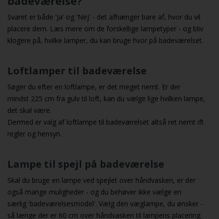
badeværelse?
Svaret er både 'Ja' og 'Nej' - det afhænger bare af, hvor du vil
placere dem. Læs mere om de forskellige lampetyper - og bliv
klogere på, hvilke lamper, du kan bruge hvor på badeværelset.
Loftlamper til badeværelse
Søger du efter en loftlampe, er det meget nemt. Er der
mindst 225 cm fra gulv til loft, kan du vælge lige hvilken lampe,
det skal være.
Dermed er valg af
loftlampe
til
badeværelset
altså ret nemt ift
regler og hensyn.
Lampe til spejl på badeværelse
Skal du bruge en lampe ved spejlet over håndvasken, er der
også mange muligheder - og du behøver ikke vælge en
særlig 'badeværelsesmodel'. Vælg den væglampe, du ønsker -
så længe der er 60 cm over håndvasken til lampens placering.