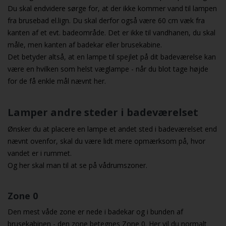
Du skal endvidere sørge for, at der ikke kommer vand til lampen
fra brusebad el.lign. Du skal derfor også være 60 cm væk fra
kanten af et evt. badeområde. Det er ikke til vandhanen, du skal
måle, men kanten af badekar eller brusekabine.
Det betyder altså, at en lampe til spejlet på dit badeværelse kan
være en hvilken som helst
væglampe
- når du blot tage højde
for de få enkle mål nævnt her.
Lamper andre steder i badeværelset
Ønsker du at placere en lampe et andet sted i badeværelset end
nævnt ovenfor, skal du være lidt mere opmærksom på, hvor
vandet er i rummet.
Og her skal man til at se på vådrumszoner.
Zone 0
Den mest våde zone er nede i badekar og i bunden af
brusekabinen - den zone betegnes Zone 0. Her vil du normalt