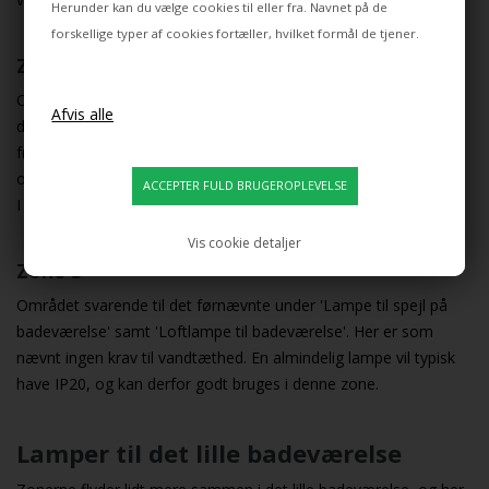
Herunder kan du vælge cookies til eller fra. Navnet på de
forskellige typer af cookies fortæller, hvilket formål de tjener.
Zone 2
Området op til Zone 1 kan stadig få lidt vand på sig, så her skal
du også være opmærksom på din lampe. Zone 2 er 60 cm ud
fra Zone 1 og 75 cm op over. Zone 2 er endvidere en halvcirkel
over håndvask med 60 cm afstand fra midt vask.
I denne zone skal du vælge en lampe med IP44.
Vis cookie detaljer
Zone 3
Området svarende til det førnævnte under 'Lampe til spejl på
badeværelse' samt 'Loftlampe til badeværelse'. Her er som
nævnt ingen krav til vandtæthed. En almindelig lampe vil typisk
have IP20, og kan derfor godt bruges i denne zone.
Lamper til det lille badeværelse