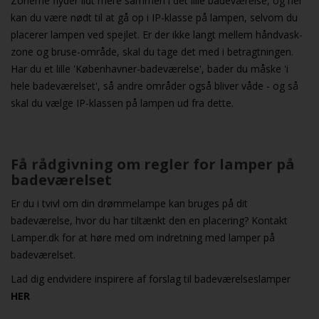
Zonerne flyder lidt mere sammen i det lille badeværelse, og her
kan du være nødt til at gå op i IP-klasse på lampen, selvom du
placerer lampen ved spejlet. Er der ikke langt mellem håndvask-
zone og bruse-område, skal du tage det med i betragtningen.
Har du et lille 'Københavner-badeværelse', bader du måske 'i
hele badeværelset', så andre områder også bliver våde - og så
skal du vælge IP-klassen på lampen ud fra dette.
Få rådgivning om regler for lamper på
badeværelset
Er du i tvivl om din drømmelampe kan bruges på dit
badeværelse, hvor du har tiltænkt den en placering? Kontakt
Lamper.dk for at høre med om indretning med lamper på
badeværelset.
Lad dig endvidere inspirere af forslag til
badeværelseslamper
HER