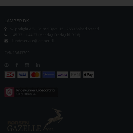
LAMPER.DK
v/Spotlight A/S - Solrød Byvej 15 - 2680 Solrød Strand
+45 33 11 44 27 (Mandag-Fredag kl. 9-16)
kundeservice@lamper.dk
CVR. 13643709