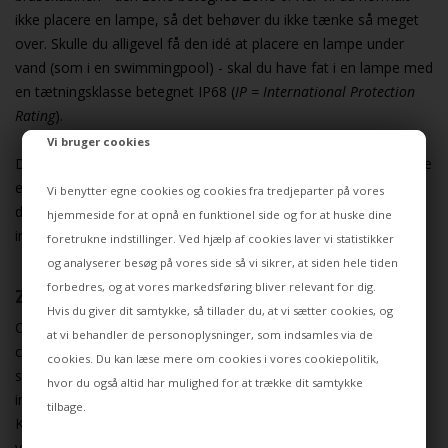
ikke placere en lampe, så det behøver du ikke tænke så meget
over. Skulle du alligevel få den idé at placere en lampe under
vand (som i en swimmingpool) - skal du have fat i en lampe med
en tætningsklasse betegnet IP68 (
IP = International Protection
Rating
).
Vi bruger cookies
Du kan også sagtens bruge en IP68 lampe, hvor lavere IP-klasse
er nødvendig - selvom IP68 lamper nu i praksis ikke
Vi benytter egne cookies og cookies fra tredjeparter på vores
designmæssigt typisk appellerer til at blive brugt i
hjemmeside for at opnå en funktionel side og for at huske dine
indretningens andre placeringer.
foretrukne indstillinger. Ved hjælp af cookies laver vi statistikker
og analyserer besøg på vores side så vi sikrer, at siden hele tiden
forbedres, og at vores markedsføring bliver relevant for dig.
Zone 1
Hvis du giver dit samtykke, så tillader du, at vi sætter cookies, og
Området på væggen over badekar og i brusekabine - op til 225
at vi behandler de personoplysninger, som indsamles via de
cm fra gulvet kan stadig blive vådt - og betegnes Zone 1. Her
cookies. Du kan læse mere om cookies i vores
cookiepolitik
,
skal lamper have en tætning, der sikrer, at vandet ikke kommer
hvor du også altid har mulighed for at trække dit samtykke
ind. Du skal derfor bruge lamper med min. IP44 i dette område.
tilbage.
Kan vandet kommer ind på lampen i flere retninger, skal du
vælge lamper med IP65.