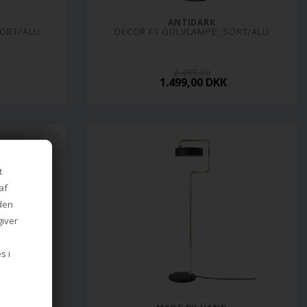
ANTIDARK
SORT/ALU
DECOR F1 GULVLAMPE, SORT/ALU
2.499,00
1.499,00 DKK
t
af
iden
giver
s i