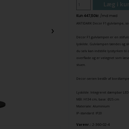
Læg i ku
ANTIDARK
Decor F1
gulvlampe
, s
›
Decor F1
gulvlampen
er en stilfu
lyskilde.
Gulvlampen
tændes og sl
du selv kan indstille lysstyrken t
overflade og er velegnet som
læse
stuen
.
Decor-serien består af
bordlampe
Lyskilde: Integreret dæmpbar LED 
Mål: H134 cm, base: Ø25 cm
Materiale: Aluminium
IP-standard: IP20
2-360-02-4
Varenr.: