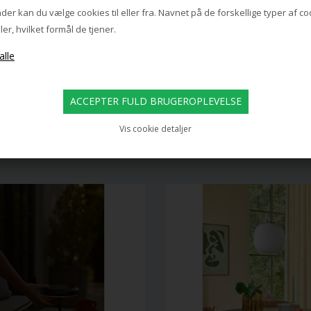
ANTIDARK
LOUIS POULSEN
ULVLAMPE DOUBLE, SORT/ALU
AJ GULVLAMPE, SO
er kan du vælge cookies til eller fra. Navnet på de forskellige typer af c
ler, hvilket formål de tjener.
2.499,00
8.895,00
1.499,00 DKK
6.195,00 DKK
Vis cookie detaljer