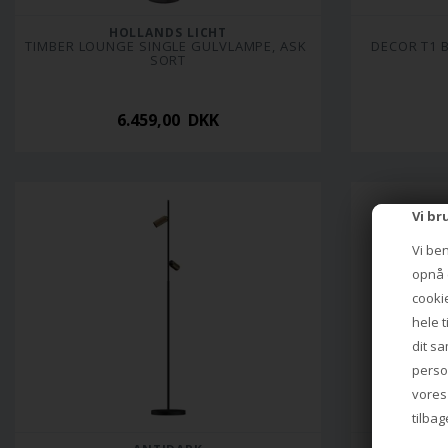
HOLLANDS LICHT
TIMBER LOUNGE SINGLE GULVLAMPE, ASK 
DECOR T1 
SORT
6.459,00 DKK
Vi br
Vi be
opnå e
cookie
hele t
dit sa
perso
vore
tilbag