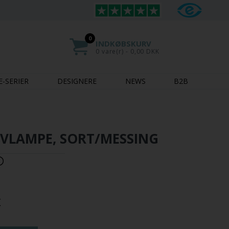
0
INDKØBSKURV
0 vare(r) - 0,00 DKK
E-SERIER
DESIGNERE
NEWS
B2B
LVLAMPE, SORT/MESSING
K