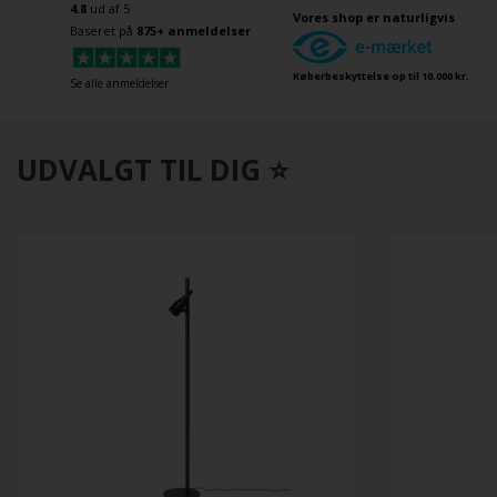
4.8
ud af 5
Vores shop er naturligvis
Baseret på
875+ anmeldelser
Køberbeskyttelse op til 10.000 kr.
Se alle anmeldelser
UDVALGT TIL DIG ⭐