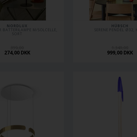
NORDLUX
HÜBSCH
 BATTERILAMPE M/SOLCELLE, 
SERENE PENDEL Ø32, 
SORT
399,00
1.349,00
274,00
DKK
999,00
DKK