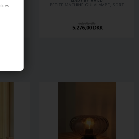
MADE BY HAND
RT
PETITE MACHINE GULVLAMPE, SORT
ookies
6.595,00
5.276,00 DKK