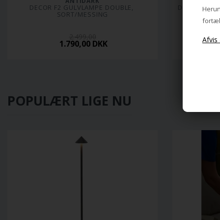
ANTIDARK
DECOR F2 GULVLAMPE DOUBLE, 
DECOR F2 G
Herund
SORT/MESSING
fortæl
2.499,00
1.790,00 DKK
POPULÆRT LIGE NU