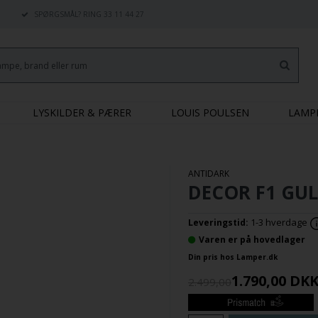
SPØRGSMÅL? RING 33 11 44 27
LYSKILDER & PÆRER
LOUIS POULSEN
LAMP
ANTIDARK
DECOR F1 GU
1-3 hverdage
Leveringstid:
Varen er på hovedlager
Din pris hos Lamper.dk
1.790,00
DK
2.499,00