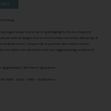
rven
ort/messing
ld og elegant lampe med et varmt og behageligt lys fra den integreret
ukke på siden af stangen med en touch-kontakt med trinløs dæmpning, så
il det ønskede niveau. Lampens har et justerbart spot med en nubret
lys
ved sofaen eller lænestolen eller som hyggebelysning i et hjørne af
r
og
gulvlamper
i flere farver og varianter.
7W (3000K - 532lm - CRI90+ - 35.000 timer)