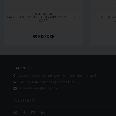
NORDLUX
MARCELLIO SOLAR VÆGLAMPE M/SOLCELLE, 
OCCHIO M
SORT
399,00
DKK
LAMPER.DK
v/Spotlight A/S - Solrød Byvej 15 - 2680 Solrød Strand
+45 33 11 44 27 (Mandag-Fredag kl. 9-16)
kundeservice@lamper.dk
CVR. 13643709