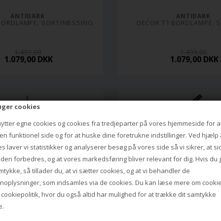
ANTIDARK
ANTIDARK
BORDLAMPE, SORT/MESSING
DECOR T1 BORDLAMPE, 
1.499,00
1.499,00
1.079,00 DKK
1.079,00 DKK
uger cookies
nytter egne cookies og cookies fra tredjeparter på vores hjemmeside for a
n funktionel side og for at huske dine foretrukne indstillinger. Ved hjælp 
s laver vi statistikker og analyserer besøg på vores side så vi sikrer, at s
iden forbedres, og at vores markedsføring bliver relevant for dig. Hvis du 
mtykke, så tillader du, at vi sætter cookies, og at vi behandler de
noplysninger, som indsamles via de cookies. Du kan læse mere om cookie
s
cookiepolitik
, hvor du også altid har mulighed for at trække dit samtykke
e.