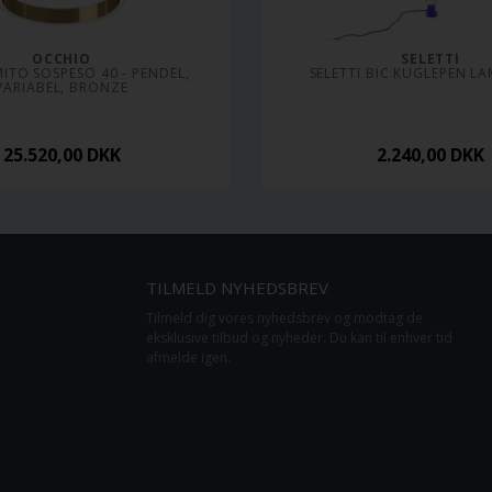
OCCHIO
SELETTI
ITO SOSPESO 40 - PENDEL, 
SELETTI BIC KUGLEPEN LA
VARIABEL, BRONZE
25.520,00
DKK
2.240,00
DKK
TILMELD NYHEDSBREV
Tilmeld dig vores nyhedsbrev og modtag de
eksklusive tilbud og nyheder. Du kan til enhver tid
afmelde igen.