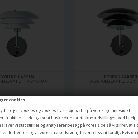
DYBERG LARSEN
DYBERG LARSEN
VÆGLAMPE, HVID/KROM
DL20 VÆGLAMPE, SOR
769,00
769,00
uger cookies
559,00 DKK
531,00 DKK
nytter egne cookies og cookies fra tredjeparter på vores hjemmeside for a
n funktionel side og for at huske dine foretrukne indstillinger. Ved hjælp 
s laver vi statistikker og analyserer besøg på vores side så vi sikrer, at s
iden forbedres, og at vores markedsføring bliver relevant for dig. Hvis du 