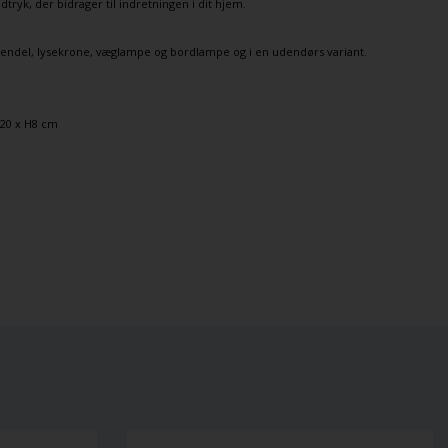
ryk, der bidrager til indretningen i dit hjem.
endel
,
lysekrone
,
væglampe
og
bordlampe
og i en udendørs variant.
Ø20 x H8 cm