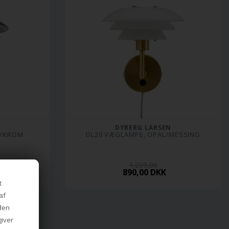
DYBERG LARSEN
T/KROM
DL20 VÆGLAMPE, OPAL/MESSING
1.299,00
890,00 DKK
t
af
iden
giver