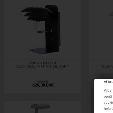
DYBERG LARSEN
DL20 VÆGLAMPE M/USB, SORT
DL20 
899,00
Vi br
620,00 DKK
Vi be
opnå e
cookie
hele t