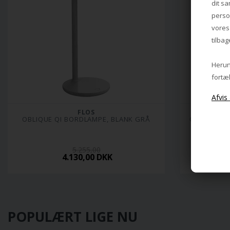
dit sa
perso
vore
tilbag
Herund
fortæl
FLOS
OBLIQUE QI BORDLAMPE, BLANK GRÅ
OBLIQUE Q
5.255,00
4.130,00 DKK
POPULÆRT LIGE NU