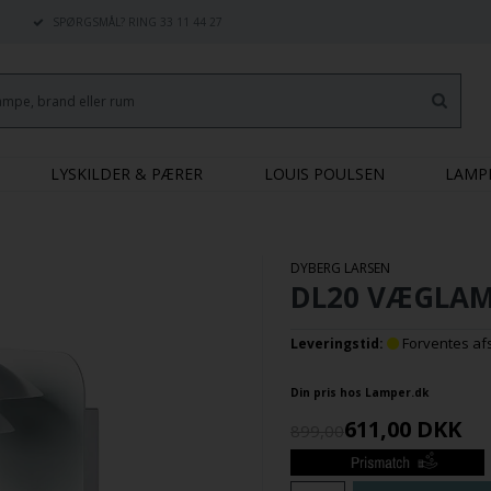
SPØRGSMÅL? RING 33 11 44 27
LYSKILDER & PÆRER
LOUIS POULSEN
LAMP
DYBERG LARSEN
DL20 VÆGLAM
Forventes afse
Leveringstid:
Din pris hos Lamper.dk
611,00
DKK
899,00