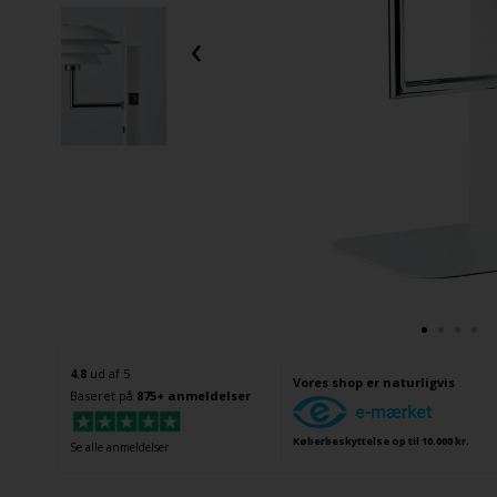
‹
4.8
ud af 5
Vores shop er naturligvis
Baseret på
875+ anmeldelser
Køberbeskyttelse op til 10.000 kr.
Se alle anmeldelser