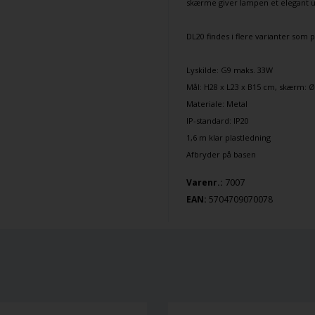
skærme giver lampen et elegant udt
DL20 findes i flere varianter som
p
Lyskilde: G9 maks. 33W
Mål: H28 x L23 x B15 cm, skærm: 
Materiale: Metal
IP-standard: IP20
1,6 m klar plastledning
Afbryder på basen
7007
Varenr.:
EAN:
5704709070078