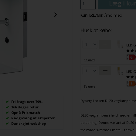
Læg i ku
›
Husk at købe:
LED G
Se mere
LED G
Se mere
Dyberg Larsen
DL20
væglampe
m/
Fri fragt over 799,-
366 dages retur
Opnå Prismatch
DL20
væglampen
i hvid med en li
Rådgivning af eksperter
opladning. Denne variant af DL20
Danskejet webshop
tre hvide skærme i metal i forskel