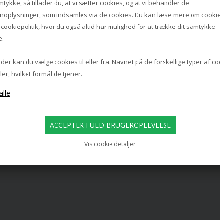
mtykke, så tillader du, at vi sætter cookies, og at vi behandler de
noplysninger, som indsamles via de cookies. Du kan læse mere om cookie
s
cookiepolitik
, hvor du også altid har mulighed for at trække dit samtykke
e.
er kan du vælge cookies til eller fra. Navnet på de forskellige typer af c
ler, hvilket formål de tjener.
FLOS
I BORDLAMPE, MAT ANTRASIT
5.255,00
Vis cookie detaljer
4.130,00 DKK