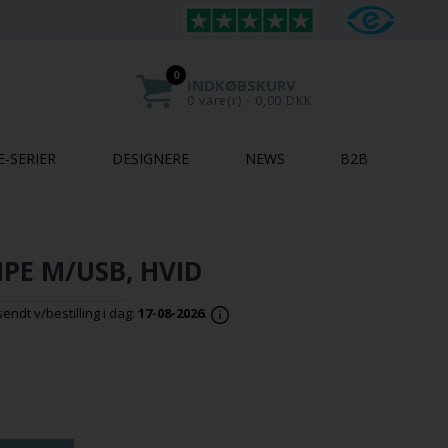
0
INDKØBSKURV
0 vare(r) - 0,00 DKK
E-SERIER
DESIGNERE
NEWS
B2B
PE M/USB, HVID
ndt v/bestilling i dag:
17-08-2026
.