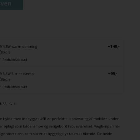
rven
+149,-
9 4,5W warm dimming
Bedre
Produktdatablad
+99,-
9 3,8W 3-trins dæmp
Bedre
Produktdatablad
USB, hvid
lle hylde med indbygget USB er perfekt til opbevaring af mobilen under
 er oplagt som både lampe og sengebord i soveværelset.
Væglampen
har
lige størrelser, som sikrer et hyggeligt lys uden at blænde. De hvide