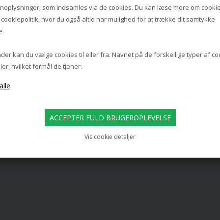
noplysninger, som indsamles via de cookies. Du kan læse mere om cookie
s
cookiepolitik
, hvor du også altid har mulighed for at trække dit samtykke
e.
er kan du vælge cookies til eller fra. Navnet på de forskellige typer af c
ler, hvilket formål de tjener.
NORDLUX
NORDLUX
 BATTERILAMPE / BORDLAMPE, 
ELLEN 30 PENDEL, H
SORT
449,00
479,00
319,00 DKK
356,00 DKK
Vis cookie detaljer