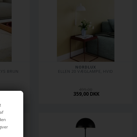
NORDLUX
LYS BRUN
ELLEN 20 VÆGLAMPE, HVID
499,00
359,00 DKK
t
af
iden
giver