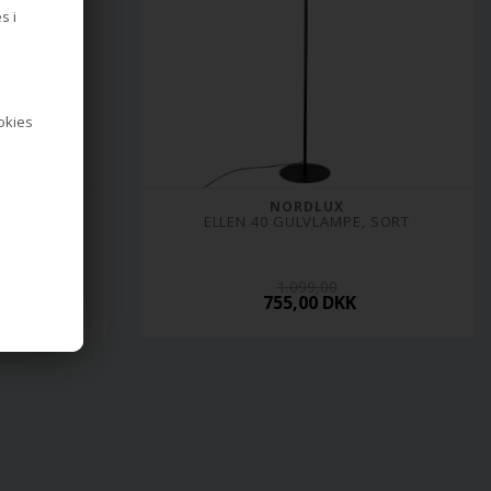
s i
ookies
NORDLUX
VID
ELLEN 40 GULVLAMPE, SORT
1.099,00
755,00 DKK