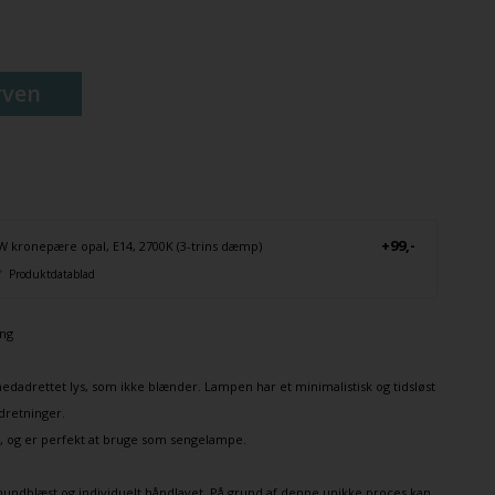
rven
+99,-
W kronepære opal, E14, 2700K (3-trins dæmp)
Produktdatablad
ing
nedadrettet lys, som ikke blænder. Lampen har et minimalistisk og tidsløst
dretninger.
m, og er perfekt at bruge som sengelampe.
ndblæst og individuelt håndlavet. På grund af denne unikke proces kan