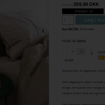
359,00
DKK
549,00
Læg i ku
›
Husk at købe:
LED 4
Se mere
Nordlux
Ellen 20
væglampe
, mess
Ellen
væglampe
n skaber et blødt 
design, som passer ind i mange in
Lampen findes i hvid sort og kro
Glas skærmen i denne lampe er mu