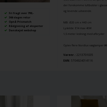
der forekomme luftbobler i glasset
og levende udseende.
Fri fragt over 799,-
366 dages retur
Opnå Prismatch
Mål: Ø20 cm x H43 cm
Rådgivning af eksperter
Lyskilde: E14 max 40W
Danskejet webshop
1,5 meter ledning med afbryder
Oplev flere Nordlux væglamper
H
2213701035
Varenr.:
EAN:
5704924014116