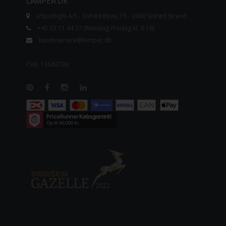
LAMPER.DK
v/Spotlight A/S - Solrød Byvej 15 - 2680 Solrød Strand
+45 33 11 44 27 (Mandag-Fredag kl. 9-16)
kundeservice@lamper.dk
CVR. 13643709