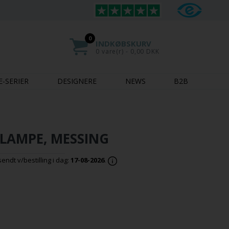
0
INDKØBSKURV
0 vare(r) - 0,00 DKK
E-SERIER
DESIGNERE
NEWS
B2B
LAMPE, MESSING
ndt v/bestilling i dag:
17-08-2026
.