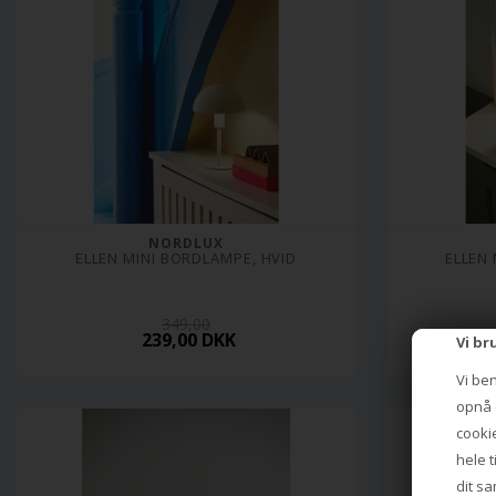
NORDLUX
ELLEN MINI BORDLAMPE, HVID
ELLEN
349,00
239,00 DKK
Vi br
Vi be
opnå e
cookie
hele t
dit sa