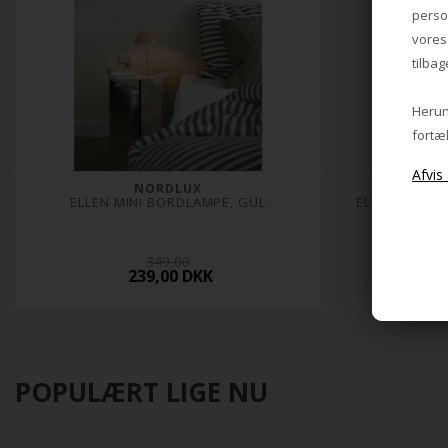
perso
vore
tilbag
Herund
fortæl
NORDLUX
ELLEN MINI BORDLAMPE, GUL
ELLEN TO-GO
349,00
239,00 DKK
POPULÆRT LIGE NU