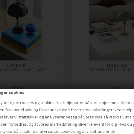
NORDLUX
NORDLUX
 MINI BORDLAMPE, SORT
ELLEN MINI BORDLAMPE, 
349,00
349,00
239,00 DKK
239,00 DKK
uger cookies
nytter egne cookies og cookies fra tredjeparter på vores hjemmeside for a
n funktionel side og for at huske dine foretrukne indstillinger. Ved hjælp 
s laver vi statistikker og analyserer besøg på vores side så vi sikrer, at s
iden forbedres, og at vores markedsføring bliver relevant for dig. Hvis du 
mtykke, så tillader du, at vi sætter cookies, og at vi behandler de