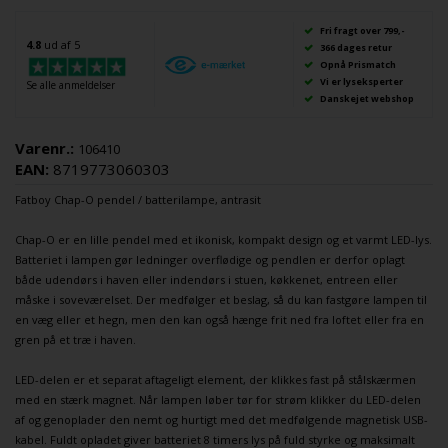
Fri fragt over 799,-
4.8
ud af 5
366 dages retur
Opnå Prismatch
Vi er lyseksperter
Se alle anmeldelser
Danskejet webshop
Varenr.:
106410
EAN:
8719773060303
Fatboy
Chap-O
pendel
/
batterilampe
, antrasit
Chap-O er en lille
pendel
med et ikonisk, kompakt design og et varmt LED-lys.
Batteriet i lampen gør ledninger overflødige og pendlen er derfor oplagt
både udendørs i haven eller indendørs i stuen, køkkenet, entreen eller
måske i soveværelset. Der medfølger et beslag, så du kan fastgøre lampen til
en væg eller et hegn, men den kan også hænge frit ned fra loftet eller fra en
gren på et træ i haven.
LED-delen er et separat aftageligt element, der klikkes fast på stålskærmen
med en stærk magnet. Når lampen løber tør for strøm klikker du LED-delen
af og genoplader den nemt og hurtigt med det medfølgende magnetisk USB-
kabel. Fuldt opladet giver batteriet 8 timers lys på fuld styrke og maksimalt