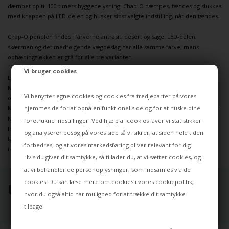
dæmpet op til 100 timers hyggebelysning. Chap-O dæmpes, tændes og slukkes
med knappen på LED-delen og husker sidst valgte indstilling, når den tændes.
Chap-O
pendlen
findes i farverne antrasit, desert og sage. LED-delen,
skærmen og det medfølgende vægbeslag har alle samme farve, mens
ophæningsløkken er grå for alle tre varianter.
Vi bruger cookies
Lyskilde: Integreret LED 0,22W (2200K) trinløs dæmpbar
Mål: Skærm: Ø15,7 x 6,5 cm, vægbeslag: H2,2 x B2,2 x L16,7 cm,
Vi benytter egne cookies og cookies fra tredjeparter på vores
ophængningsløkke: L80 cm
hjemmeside for at opnå en funktionel side og for at huske dine
Materiale: Skærm og beslag: Stål, LED-delen: ABS og silikone, ophæningsløkke:
Nylon
foretrukne indstillinger. Ved hjælp af cookies laver vi statistikker
IP-standard: IP55
og analyserer besøg på vores side så vi sikrer, at siden hele tiden
USB-A opladningskabel med magnetisk pogo-stift medfølger. Der medfølger
forbedres, og at vores markedsføring bliver relevant for dig.
ikke adapter.
Hvis du giver dit samtykke, så tillader du, at vi sætter cookies, og
at vi behandler de personoplysninger, som indsamles via de
cookies. Du kan læse mere om cookies i vores
cookiepolitik
,
UDVALGT TIL DIG ⭐
hvor du også altid har mulighed for at trække dit samtykke
tilbage.