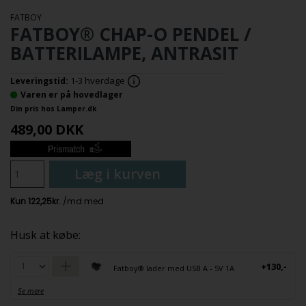
FATBOY
FATBOY® CHAP-O PENDEL /
BATTERILAMPE, ANTRASIT
1-3 hverdage
Leveringstid:
Varen er på hovedlager
Din pris hos Lamper.dk
489,00
DKK
Læg i kurven
Husk at købe:
+130,-
Fatboy® lader med USB A - 5V 1A
Se mere