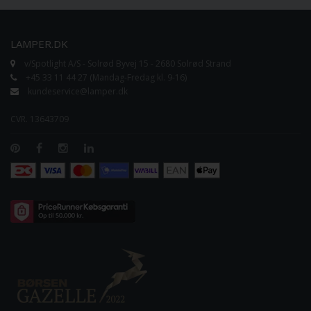
LAMPER.DK
v/Spotlight A/S - Solrød Byvej 15 - 2680 Solrød Strand
+45 33 11 44 27 (Mandag-Fredag kl. 9-16)
kundeservice@lamper.dk
CVR. 13643709