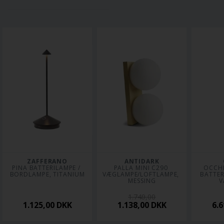
ZAFFERANO
ANTIDARK
PINA BATTERILAMPE / 
PALLA MINI C290 
 OCCHIO LUNA PURA 
BORDLAMPE, TITANIUM
VÆGLAMPE/LOFTLAMPE, 
BATTERI
MESSING
V
1.749,00
1.125,00
DKK
1.138,00
DKK
6.