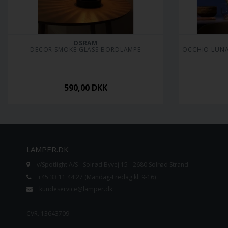
OSRAM
DECOR SMOKE GLASS BORDLAMPE
OCCHIO LUNA 
590,00
DKK
LAMPER.DK
v/Spotlight A/S - Solrød Byvej 15 - 2680 Solrød Strand
+45 33 11 44 27 (Mandag-Fredag kl. 9-16)
kundeservice@lamper.dk
CVR. 13643709