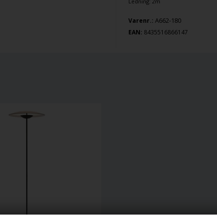
Ledning: 2m
A662-180
Varenr.:
EAN:
8435516866147