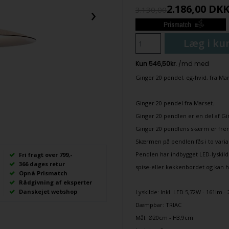
›
2.186,00
DK
3.130,00
Læg i ku
Ginger 20
pendel
, eg-hvid, fra
Mar
Ginger 20 pendel fra Marset.
Ginger 20 pendlen er en del af Gi
Ginger 20 pendlens skærm er frem
Skærmen på pendlen fås i to vari
Pendlen har indbygget LED-lyskilde
Fri fragt over 799,-
366 dages retur
spise
-eller
køkkenbordet
og kan h
Opnå Prismatch
Rådgivning af eksperter
Danskejet webshop
Lyskilde: Inkl. L
ED 5,72W - 161lm - 
Dæmpbar: TRIAC
Mål: Ø20cm - H3,9cm