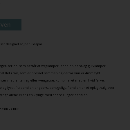
K
rven
set
designet af
Joan Gaspar
.
nger-serien, som består af
væglamper
, pendler,
bord
-og
gulvlamper
.
stillet i træ, som er presset sammen og derfor kun er 4mm tykt.
anter med enten eg eller wengetræ, kombineret med en hvid farve.
 og lyset fra pendlen er yderst behageligt. Pendlen er et oplagt valg over
ænge alene eller i en klynge med andre Ginger pendler.
2700K - CRI90