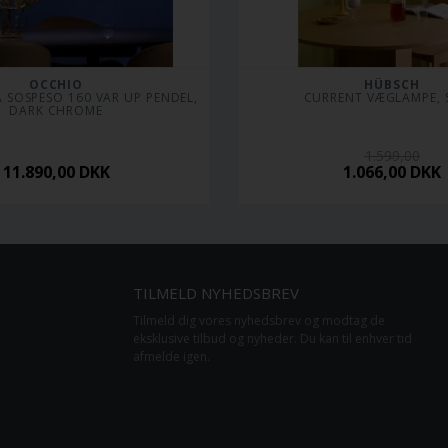
OCCHIO
HÜBSCH
SOSPESO 160 VAR UP PENDEL, 
CURRENT VÆGLAMPE,
DARK CHROME
1.599,00
11.890,00
DKK
1.066,00
DKK
TILMELD NYHEDSBREV
Tilmeld dig vores nyhedsbrev og modtag de
eksklusive tilbud og nyheder. Du kan til enhver tid
afmelde igen.