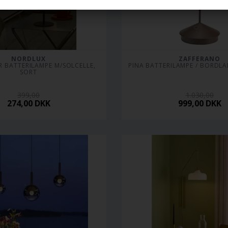
NORDLUX
ZAFFERANO
 BATTERILAMPE M/SOLCELLE, 
PINA BATTERILAMPE / BORDL
SORT
399,00
1.030,00
274,00
DKK
999,00
DKK