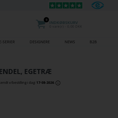
0
INDKØBSKURV
0 vare(r) - 0,00 DKK
E-SERIER
DESIGNERE
NEWS
B2B
ENDEL, EGETRÆ
ndt v/bestilling i dag:
17-08-2026
.