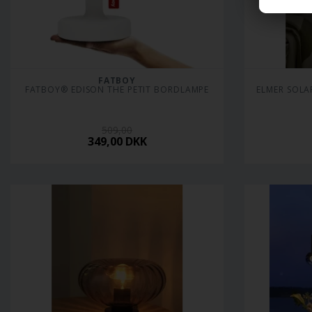
FATBOY
FATBOY® EDISON THE PETIT BORDLAMPE
ELMER SOLAR
509,00
349,00
DKK