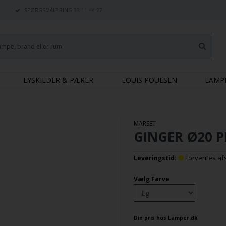
SPØRGSMÅL? RING 33 11 44 27
LYSKILDER & PÆRER
LOUIS POULSEN
LAMP
MARSET
GINGER Ø20 P
Forventes afse
Leveringstid:
Vælg Farve
Din pris hos Lamper.dk