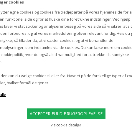
uger cookies
MARSET
nytter egne cookies og cookies fra tredjeparter på vores hjemmeside for a
R P GULVLAMPE, WENGE
n funktionel side og for at huske dine foretrukne indstillinger. Ved hjælp 
s laver vi statistikker og analyserer besøg på vores side så vi sikrer, at s
8.839,00
iden forbedres, og at vores markedsføring bliver relevant for dig. Hvis du 
7.155,00 DKK
mtykke, så tillader du, at vi sætter cookies, og at vi behandler de
noplysninger, som indsamles via de cookies. Du kan læse mere om cookie
s
cookiepolitik
, hvor du også altid har mulighed for at trække dit samtykke
e.
er kan du vælge cookies til eller fra. Navnet på de forskellige typer af c
ler, hvilket formål de tjener.
Vis cookie detaljer