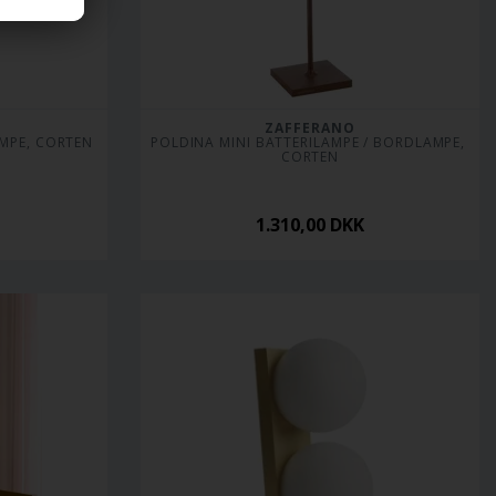
ZAFFERANO
AMPE, CORTEN
POLDINA MINI BATTERILAMPE / BORDLAMPE, 
CORTEN
1.310,00
DKK