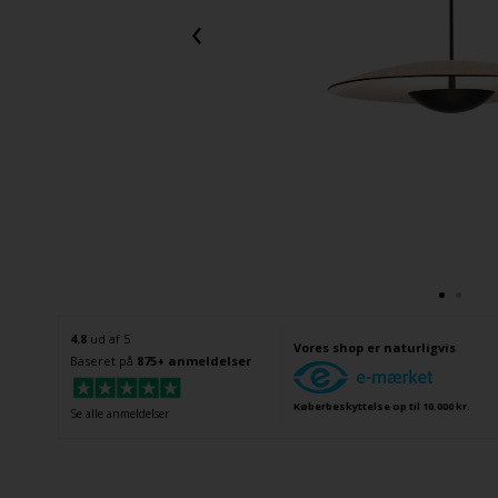
‹
4.8
ud af 5
Vores shop er naturligvis
Baseret på
875+ anmeldelser
Køberbeskyttelse op til 10.000 kr.
Se alle anmeldelser