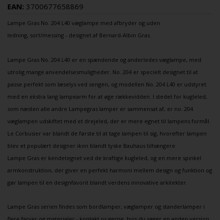
EAN:
3700677658869
Lampe Gras
No. 204 L40
væglampe
med afbryder og uden
ledning, sort/messing - designet af Bernard-Albin Gras.
Lampe Gras No. 204 L40 er en spændende og anderledes væglampe, med
utrolig mange anvendelsesmuligheder. No. 204 er specielt designet til at
passe perfekt som læselys ved sengen, og modellen
No. 204 L40 er udstyret
med en ekstra lang lampearm for at øge rækkevidden.
I stedet for kugleled,
som næsten alle andre Lampegras lamper er sammensat af, er no. 204
væglampen udskiftet med et drejeled, der er mere egnet til lampens formål.
Le Corbusier var blandt de første til at tage lampen til sig, hvorefter lampen
blev et populært designer ikon blandt tyske Bauhaus tilhængere.
Lampe Gras er kendetegnet ved de kraftige kugleled, og en mere spinkel
armkonstruktion, der giver en perfekt harmoni mellem design og funktion og
gør lampen til en designfavorit blandt verdens innovative arkitekter.
Lampe Gras serien findes som bordlamper, væglamper og standerlamper i
flere farver og materialer - kontakt os gerne, hvis du søger en anden version,