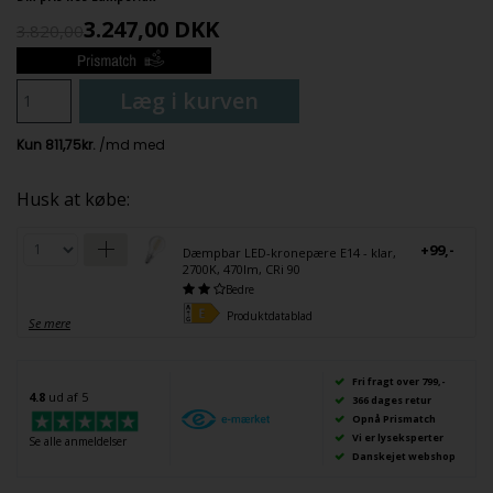
3.247,00
DKK
3.820,00
Læg i kurven
Husk at købe:
+99,-
Dæmpbar LED-kronepære E14 - klar,
2700K, 470lm, CRi 90
Bedre
Produktdatablad
Se mere
Fri fragt over 799,-
4.8
ud af 5
366 dages retur
Opnå Prismatch
Vi er lyseksperter
Se alle anmeldelser
Danskejet webshop