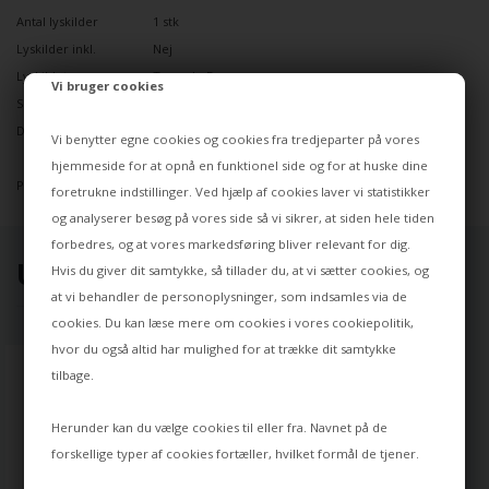
Antal lyskilder
1 stk
Lyskilder inkl.
Nej
Lyskildetype
Tornado Esaver
Vi bruger cookies
Spænding
230 volt
Designer
Bernard-Albin
Vi benytter egne cookies og cookies fra tredjeparter på vores
Gras
hjemmeside for at opnå en funktionel side og for at huske dine
Producent
Lampe Gras
foretrukne indstillinger. Ved hjælp af cookies laver vi statistikker
og analyserer besøg på vores side så vi sikrer, at siden hele tiden
forbedres, og at vores markedsføring bliver relevant for dig.
UDVALGT TIL DIG ⭐
Hvis du giver dit samtykke, så tillader du, at vi sætter cookies, og
at vi behandler de personoplysninger, som indsamles via de
cookies. Du kan læse mere om cookies i vores
cookiepolitik
,
hvor du også altid har mulighed for at trække dit samtykke
tilbage.
Herunder kan du vælge cookies til eller fra. Navnet på de
forskellige typer af cookies fortæller, hvilket formål de tjener.