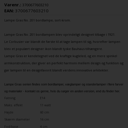
Varenr.:
3700677603210
EAN:
3700677603210
Lampe Gras
No. 201 bordlampe, sort-krom.
Lampe Gras No. 201 bordlampen blev oprindeligt designet tilbage i 1921.
Le Corbusier var blandt de første til at tage lampen til sig, hvorefter lampen
blev et populært designer ikon blandt tyske Bauhaus tilhængere.
Lampe Gras er kendetegnet ved de kraftige kugleled, og en mere spinkel
armkonstruktion, der giver en perfekt harmoni mellem design og funktion og
gør lampen til en designfavorit blandt verdens innovative arkitekter.
Lampe Gras serien findes som bordlamper, væglamper og standerlamper i flere farver
og materialer - kontakt os gerne, hvis du søger en anden version, end du finder her.
Fatning
E14
Maks. effekt
11 watt
Højde
60 cm
Skærm diameter
16 cm
Fod/base
4 cm