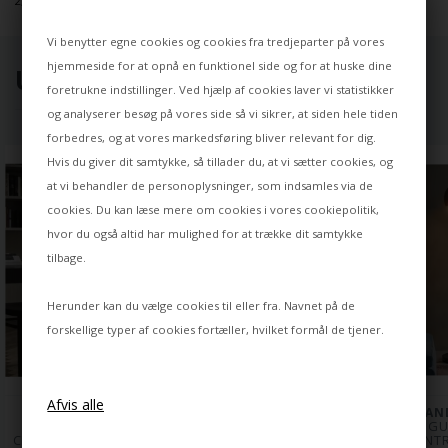
2,5 meter sort ledning med afbryder
Vi benytter egne cookies og cookies fra tredjeparter på vores
hjemmeside for at opnå en funktionel side og for at huske dine
UDVALGT TIL DIG ⭐
foretrukne indstillinger. Ved hjælp af cookies laver vi statistikker
og analyserer besøg på vores side så vi sikrer, at siden hele tiden
forbedres, og at vores markedsføring bliver relevant for dig.
Hvis du giver dit samtykke, så tillader du, at vi sætter cookies, og
at vi behandler de personoplysninger, som indsamles via de
cookies. Du kan læse mere om cookies i vores
cookiepolitik
,
hvor du også altid har mulighed for at trække dit samtykke
tilbage.
Herunder kan du vælge cookies til eller fra. Navnet på de
forskellige typer af cookies fortæller, hvilket formål de tjener.
HOLLANDS LICHT
HOLLANDS LICHT
HOLLAND
LOTEK GULVLAMPE 
LOTEK GULVLAMPE XS, 
ECLIPS GU
CLASSIC, BLACK FRAME
STEEL FRAME
ANTR