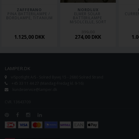
ZAFFERANO
NORDLUX
PINA BATTERILAMPE / 
ELMER SOLAR 
CURRE
BORDLAMPE, TITANIUM
BATTERILAMPE 
M/SOLCELLE, SORT
399,00
1.125,00
DKK
274,00
DKK
1.
LAMPER.DK
v/Spotlight A/S - Solrød Byvej 15 - 2680 Solrød Strand
+45 33 11 44 27 (Mandag-Fredag kl. 9-16)
kundeservice@lamper.dk
CVR. 13643709