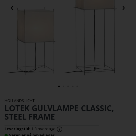
‹
›
HOLLANDS LICHT
LOTEK GULVLAMPE CLASSIC,
STEEL FRAME
1-3 hverdage
Leveringstid:
Varen er på hovedlager