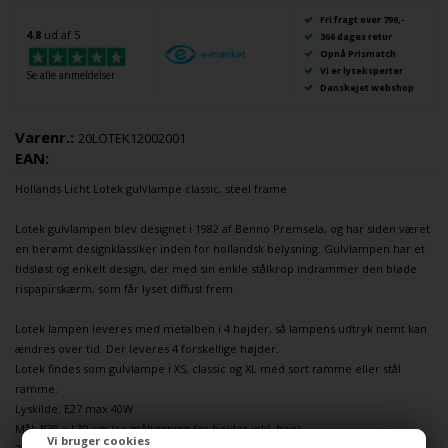
Fri fragt over 799,-
4.8
ud af 5
366 dages retur
Opnå Prismatch
Vi er lyseksperter
Se alle anmeldelser
Danskejet webshop
Varenr.:
20LOTEK12002001
EAN:
Hollands Licht
Lotek
gulvlampe
classic, steel frame
Lotek
gulvlampe
n blev designet i 1982 af Benno Premsela, og har siden været
en berømt designklassiker inden for hollandsk belysning. Gulvlampen har et
tidsløst og enkelt design, der med sin enkle stålkrop indrammer den bløde
rispapirskærm, som får lyset diffust frem.
Lotek lampen leveres med metalben i 4 højder, så lampens udtryk nemt kan
ændres over tid. Der leveres 4 forskellige højder.
Lotek findes som
gulvlampe
i XS, classic og XL med sort ramme eller stål
ramme.
Lyskilde: E27 max 40W
Mål: B30 x L30 cm (se måltegning for højder inkl. ben)
Vi bruger cookies