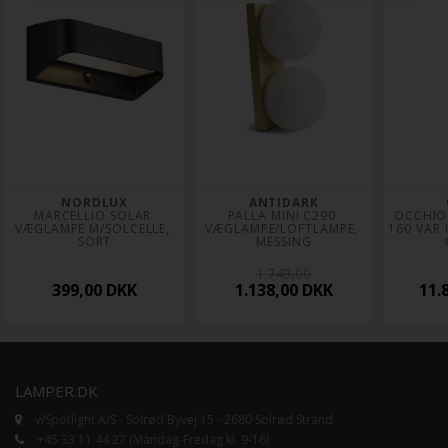
NORDLUX
ANTIDARK
MARCELLIO SOLAR 
PALLA MINI C290 
OCCHIO 
VÆGLAMPE M/SOLCELLE, 
VÆGLAMPE/LOFTLAMPE, 
160 VAR 
SORT
MESSING
1.749,00
399,00
DKK
1.138,00
DKK
11.
LAMPER.DK
v/Spotlight A/S - Solrød Byvej 15 - 2680 Solrød Strand
+45 33 11 44 27 (Mandag-Fredag kl. 9-16)