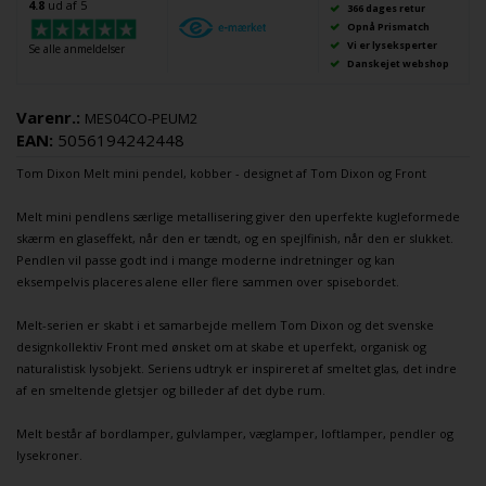
4.8
ud af 5
366 dages retur
Opnå Prismatch
Vi er lyseksperter
Se alle anmeldelser
Danskejet webshop
Varenr.:
MES04CO-PEUM2
EAN:
5056194242448
Tom Dixon
Melt mini
pendel
, kobber - designet af Tom Dixon og Front
Melt mini
pendlens
særlige metallisering giver den uperfekte kugleformede
skærm en glaseffekt, når den er tændt, og en spejlfinish, når den er slukket.
Pendlen
vil passe godt ind i mange moderne indretninger og kan
eksempelvis placeres alene eller flere sammen over
spisebordet
.
Melt-serien er skabt i et samarbejde mellem
Tom Dixon
og det svenske
designkollektiv Front med ønsket om at skabe et uperfekt, organisk og
naturalistisk lysobjekt. Seriens udtryk er inspireret af smeltet glas, det indre
af en smeltende gletsjer og billeder af det dybe rum.
Melt består af
bordlamper
,
gulvlamper
,
væglamper
,
loftlamper
,
pendler
og
lysekroner
.