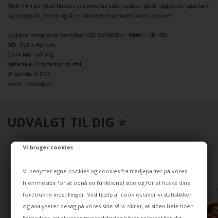
Melt mini
pendlen
findes i varianterne sølv, kobber, guld, røgfarvet, opal/sølv
og opal/guld. Der er også en større Melt
pendel
i samme farver.
Lyskilde: Integreret dæmpbar LED 6W (800lm - 3000K - CRI>90)
Mål: Ø28 x H27 cm
2,5 m klar ledning
Materiale: Polycarbonat, stål
IP-standard: IP20
Roset medfølger
UDVALGT TIL DIG ⭐
Vi bruger cookies
Vi benytter egne cookies og cookies fra tredjeparter på vores
hjemmeside for at opnå en funktionel side og for at huske dine
foretrukne indstillinger. Ved hjælp af cookies laver vi statistikker
og analyserer besøg på vores side så vi sikrer, at siden hele tiden
forbedres, og at vores markedsføring bliver relevant for dig.