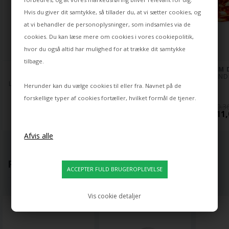
Hvis du giver dit samtykke, så tillader du, at vi sætter cookies, og
at vi behandler de personoplysninger, som indsamles via de
cookies. Du kan læse mere om cookies i vores
cookiepolitik
,
hvor du også altid har mulighed for at trække dit samtykke
tilbage.
TOM DIXON
TOM DIXON
TOM 
MELT STOR 
MELT MINI LYSEKRONE, 
MELT PEND
LYSEKRONE, KOBBER 
KOBBER
Herunder kan du vælge cookies til eller fra. Navnet på de
forskellige typer af cookies fortæller, hvilket formål de tjener.
10.3
82.125,00 DKK
27.610,00 DKK
9.111,
POPULÆRT LIGE NU
Vis cookie detaljer