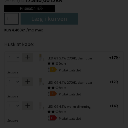
17.840,00
DKK
25.999,00
Læg i kurven
Husk at købe:
+179,-
LED G9 5,1W 2700K, dæmpbar
Bedre
Produktdatablad
Se mere
+129,-
LED G9 4,1W 2700K, dæmpbar
Bedre
Produktdatablad
Se mere
+149,-
LED G9 4,5W warm dimming
Bedre
Produktdatablad
Se mere