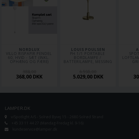
NORDLUX
LOUIS POULSEN
A
VILLO RISPAPIR PENDEL 
PH 1/1 PORTABLE 
SPOT
60, HVID - SÆT (INKL. 
BORDLAMPE / 
LOFTLAM
OPHÆNG OG PÆRE)
BATTERILAMPE, MESSING
GRI
388,00
6.595,00
368,00
DKK
5.029,00
DKK
3
LAMPER.DK
v/Spotlight A/S - Solrød Byvej 15 - 2680 Solrød Strand
+45 33 11 44 27 (Mandag-Fredag kl. 9-16)
kundeservice@lamper.dk