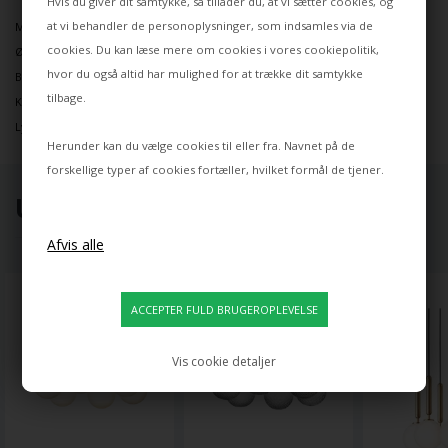
Hvis du giver dit samtykke, så tillader du, at vi sætter cookies, og
at vi behandler de personoplysninger, som indsamles via de
Mål:
cookies. Du kan læse mere om cookies i vores
cookiepolitik
,
Ø1000mm x 200mm
hvor du også altid har mulighed for at trække dit samtykke
Baldakin: Ø148mm x 50mm
tilbage.
Kabellængde: 2500mm
Lyskilde: 8 x G9 Max 7W
Herunder kan du vælge cookies til eller fra. Navnet på de
forskellige typer af cookies fortæller, hvilket formål de tjener.
UDVALGT TIL DIG ⭐
Vis cookie detaljer