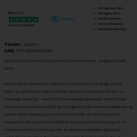
Fri fragt over 799,-
4.8
ud af 5
366 dages retur
Opnå Prismatch
Vi er lyseksperter
Se alle anmeldelser
Danskejet webshop
Varenr.:
2032011
EAN:
5713839002040
Miira
Circular 8
lysekrone
, optic/mørk bronze fra
Nuura
- designet af
Sofie
Refer
Nuura's Miira-kollektion har allerede vundet priser for sit design af Sofie
Refer, og udvides her med en cirkulær lysekrone. Lysekronen findes i to
forskellige størrelser - med 6 eller 8 mundblæste glaskupler. Miira Circular
lysekrone har et klassisk udtryk og er designet til både at kunne hænge lavt og
højt fra loftet. Højden justeres nemt fra 45 til 250 cm med det specielle
wiresystem. Miira-lysekronen består af en pulverlakeret metalring i en ny
mørk bronze-farve. Herfra spreder de smukke mundblæste glaskupler i