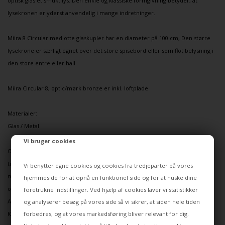
optisk glas et smukt lys. Den enkle og klassiske formgivning betyder, at
lysekronen er yderst anvendelig i mange indretninger.
Miira 8 Circular med otte glaskupler har en diameter på 100 cm, Den større
lysekrone er særligt egnet over det store spisebord eller som flot belysning i
den store
entre eller hall.
Miira Circular 8, optic/mørk bronze er inkl. loftplade
Materialer:
Glas / Metal
Vi bruger cookies
OBS!! Pga lampens størrelse kan den ikke sendes på almindelige vilkår. Der
tillægges derfor et fragtgebyr (beløb angives i kurven). Ligeledes skal varen
Vi benytter egne cookies og cookies fra tredjeparter på vores
muligvis leveres på en palle, som sættes ved vejkant. Nærmere kan aftales
hjemmeside for at opnå en funktionel side og for at huske dine
omkring leveringsdag.
foretrukne indstillinger. Ved hjælp af cookies laver vi statistikker
Alternativt kan lampen hentes på vores lager i Solrød eller i vores butik i
og analyserer besøg på vores side så vi sikrer, at siden hele tiden
forbedres, og at vores markedsføring bliver relevant for dig.
København eller Aarhus efter nærmere aftale.