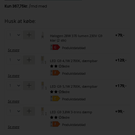
Husk at købe:
+79,-
Halogen 28W 370 lumen 230V G9
klar (2 stk)
Produktdatablad
Se mere
+129,-
LED G9 4,1W 2700K, dæmpbar
Bedre
Produktdatablad
Se mere
+179,-
LED G9 5,1W 2700K, dæmpbar
Bedre
Produktdatablad
Se mere
+99,-
LED G9 3,8W 3-trins dæmp
Bedre
Produktdatablad
Se mere