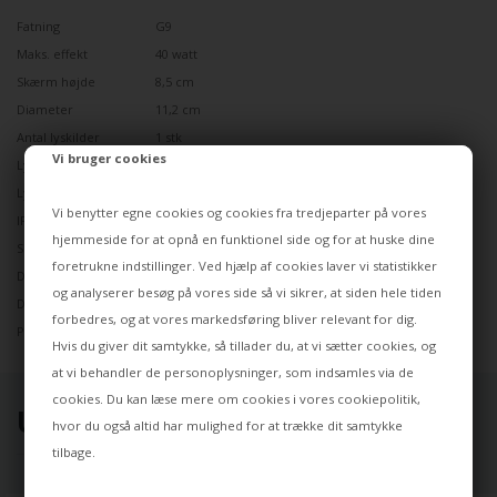
Fatning
G9
Maks. effekt
40 watt
Skærm højde
8,5 cm
Diameter
11,2 cm
Antal lyskilder
1 stk
Vi bruger cookies
Lyskilder inkl.
Nej
Lyskildetype
Halopin
Vi benytter egne cookies og cookies fra tredjeparter på vores
IP
20
hjemmeside for at opnå en funktionel side og for at huske dine
Spænding
230 volt
foretrukne indstillinger. Ved hjælp af cookies laver vi statistikker
Designet i år
2006
og analyserer besøg på vores side så vi sikrer, at siden hele tiden
Designer
Jasper Morrison
forbedres, og at vores markedsføring bliver relevant for dig.
Producent
Flos
Hvis du giver dit samtykke, så tillader du, at vi sætter cookies, og
at vi behandler de personoplysninger, som indsamles via de
cookies. Du kan læse mere om cookies i vores
cookiepolitik
,
UDVALGT TIL DIG ⭐
hvor du også altid har mulighed for at trække dit samtykke
tilbage.