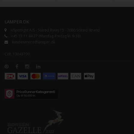
LAMPER.DK
v/Spotlight A/S - Solrød Byvej 15 - 2680 Solrød Strand
+45 33 11 44 27 (Mandag-Fredag kl. 9-16)
kundeservice@lamper.dk
CVR. 13643709