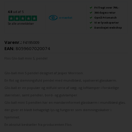
Fri fragt over 799,-
4.8
ud af 5
366 dages retur
Opnå Prismatch
Vi er lyseksperter
Se alle anmeldelser
Danskejet webshop
Varenr.:
F4195009
EAN:
8059607020074
Flos
Glo-ball
mini S, pendel
Glo-ball min S pendel designet af
Jasper Morrison
.
En flot og stemningsfuld
pendel
med mundblæst, opaliseret glasskærm.
Glo-ball
er en populær og stilfuld serie af
væg
- og
loftlamper
i forskellige
størrelser, samt
pendler
,
bord
- og
gulvlamper
.
Glo-ball mini S pendlen har en mandarinformet glasskærm i mundblæst glas,
der giver et blødt behageligt lys og fungerer som stemningsskaber i
hjemmet.
En absolut bestseller fra producenten
Flos
.