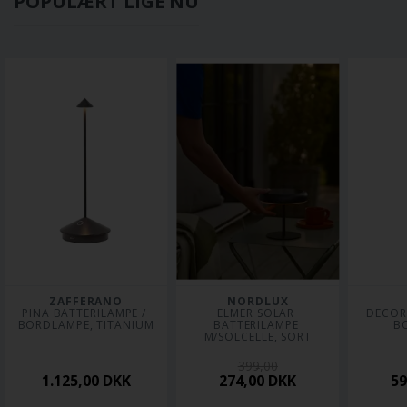
POPULÆRT LIGE NU
ZAFFERANO
NORDLUX
PINA BATTERILAMPE / 
ELMER SOLAR 
DECOR
BORDLAMPE, TITANIUM
BATTERILAMPE 
B
M/SOLCELLE, SORT
399,00
1.125,00
DKK
274,00
DKK
5