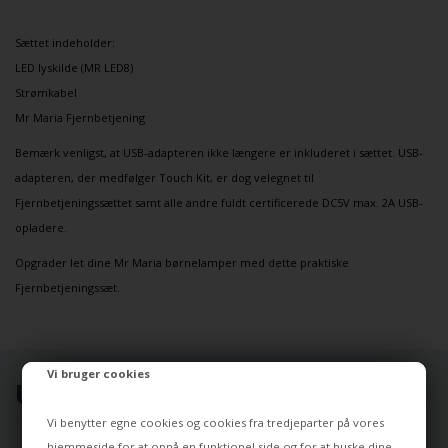
Sættet indeholder:
LED lyskilde (MR LED8)
Strømkabel
Mr Maria Fjernbetjening
Bemærk venligst, at USB-adapteren ikke længere er inkluderet i sættet. USB-
adapteren, der medfølger
Touch Kit
, er dog velegnet til
Fjernbetjeningssættet samt alle andre fuldt certificerede DC5V max. 2A USB-
opladere.
Opgrader let dine Mr Maria børnelamper med dette praktiske
Fjernbetjeningssæt.
slutaugust
Vi bruger cookies
UDVALGT TIL DIG ⭐
Vi benytter egne cookies og cookies fra tredjeparter på vores
hjemmeside for at opnå en funktionel side og for at huske dine