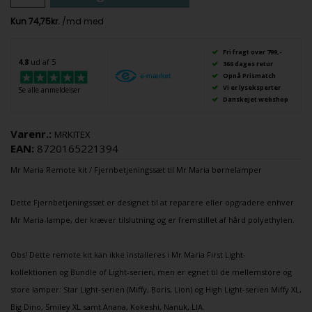
Fri fragt over 799,-
4.8
ud af 5
366 dages retur
Opnå Prismatch
Vi er lyseksperter
Se alle anmeldelser
Danskejet webshop
Varenr.:
MRKITEX
EAN:
8720165221394
Mr Maria
Remote kit / Fjernbetjeningssæt til Mr Maria
børnelamper
Dette Fjernbetjeningssæt er designet til at reparere eller opgradere enhver
Mr Maria-lampe, der kræver tilslutning og er fremstillet af hård polyethylen.
Obs!
Dette remote kit kan ikke installeres i Mr Maria First Light-
kollektionen
og Bundle of Light-serien, men er egnet til de mellemstore og
store lamper: Star Light-serien
(Miffy, Boris, Lion)
og High Light-serien Miffy XL,
Big Dino, Smiley XL samt Anana, Kokeshi, Nanuk, LIA.