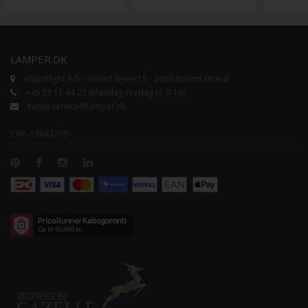
LAMPER.DK
v/Spotlight A/S - Solrød Byvej 15 - 2680 Solrød Strand
+45 33 11 44 27 (Mandag-Fredag kl. 9-16)
kundeservice@lamper.dk
CVR. 13643709