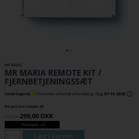
MR MARIA
MR MARIA REMOTE KIT /
FJERNBETJENINGSSÆT
Forventes afsendt v/bestilling i dag:
07-10-2026
.
Leveringstid:
Din pris hos Lamper.dk
299,00
DKK
349,00
Læg i kurven