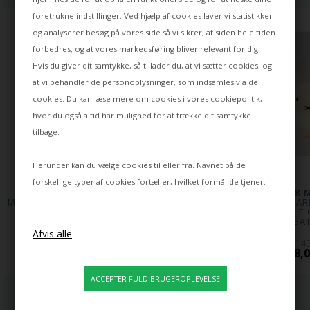
foretrukne indstillinger. Ved hjælp af cookies laver vi statistikker
og analyserer besøg på vores side så vi sikrer, at siden hele tiden
forbedres, og at vores markedsføring bliver relevant for dig.
Hvis du giver dit samtykke, så tillader du, at vi sætter cookies, og
at vi behandler de personoplysninger, som indsamles via de
cookies. Du kan læse mere om cookies i vores
cookiepolitik
,
hvor du også altid har mulighed for at trække dit samtykke
tilbage.
Herunder kan du vælge cookies til eller fra. Navnet på de
forskellige typer af cookies fortæller, hvilket formål de tjener.
MR MARIA
MR MARIA
MR M
MR MARIA BORIS FIRST 
MR MARIA SNUFFY 
MR MARI
LIGHT BØRNE 
FIRST LIGHT BØRNE 
BUNDLE O
BATTERILAMPE
BATTERILAMPE
BØRNE BAT
519,00
519,00
149
418,00 DKK
415,00 DKK
128,0