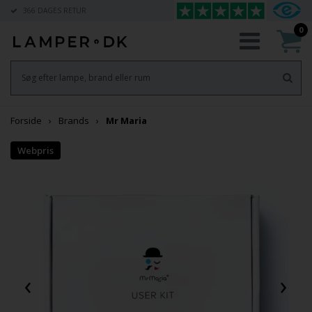
366 DAGES RETUR
0
Forside
Brands
Mr Maria
‹
›