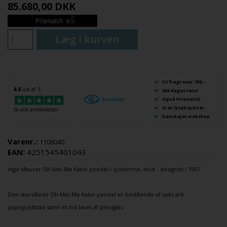
85.680,00
DKK
Læg i kurven
Fri fragt over 799,-
4.8
ud af 5
366 dages retur
Opnå Prismatch
Vi er lyseksperter
Se alle anmeldelser
Danskejet webshop
Varenr.:
1106040
EAN:
4251545401043
Ingo Maurer
Oh Mei Ma Kabir
pendel
/
lysekrone,
hvid - designet i 1997
Den storslåede Oh Mei Ma Kabir pendel er bestående af seks ark
papirguldblad samt et lod lavet af plexiglas.