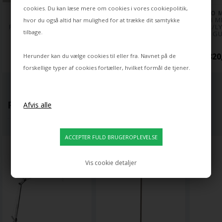
cookies. Du kan læse mere om cookies i vores
cookiepolitik
,
INGO MAURER
INGO MAURER
INGO 
OH MEI MA KABIR 
OH MEI MA 
OH ME
hvor du også altid har mulighed for at trække dit samtykke
PENDEL/LYSEKRONE, 
PENDEL/LYSEKRONE, 
PENDEL/LY
tilbage.
GULD
HVID
GU
210.410,00 DKK
39.600,00 DKK
117.820
Herunder kan du vælge cookies til eller fra. Navnet på de
forskellige typer af cookies fortæller, hvilket formål de tjener.
POPULÆRT LIGE NU
Vis cookie detaljer