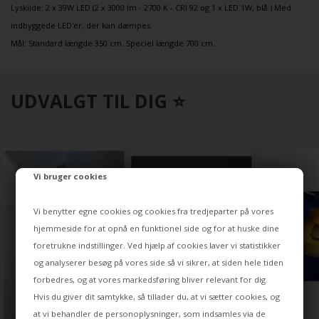
Lyskilde: 2 x 39W LED (2 x 3000 lm - 2700 K - CRI 92 og 1 x LED 1W, blå.) Med
indbyggede LED'er, der kan dæmpes.
Mål: Standard længde 350 cm. Speciel længde 700 cm.
UDVALGT TIL DIG ⭐
Vi bruger cookies
Vi benytter egne cookies og cookies fra tredjeparter på vores
hjemmeside for at opnå en funktionel side og for at huske dine
foretrukne indstillinger. Ved hjælp af cookies laver vi statistikker
og analyserer besøg på vores side så vi sikrer, at siden hele tiden
forbedres, og at vores markedsføring bliver relevant for dig.
Hvis du giver dit samtykke, så tillader du, at vi sætter cookies, og
at vi behandler de personoplysninger, som indsamles via de