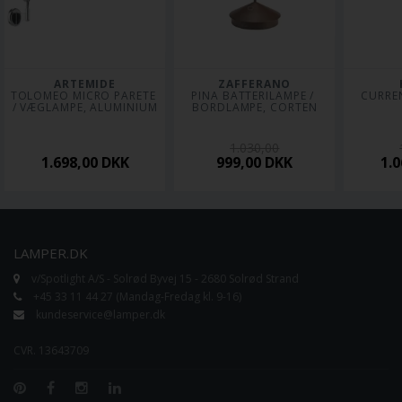
ARTEMIDE
ZAFFERANO
TOLOMEO MICRO PARETE 
PINA BATTERILAMPE / 
CURRE
/ VÆGLAMPE, ALUMINIUM
BORDLAMPE, CORTEN
1.030,00
1.698,00
DKK
999,00
DKK
1.
LAMPER.DK
v/Spotlight A/S - Solrød Byvej 15 - 2680 Solrød Strand
+45 33 11 44 27 (Mandag-Fredag kl. 9-16)
kundeservice@lamper.dk
CVR. 13643709