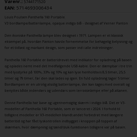
Varenr.:
5744171520
EAN:
5714693006434
Louis Poulsen
Panthella
160 Portable
V3
bordlampe
/
batterilampe
, opaque indigo blå - designet af
Verner Panton
Den ikoniske
Panthella
lampe blev designet i 1971. Lampen er et klassisk
eksempel på, hvordan
Panton
havde fornemmelse for behagelig belysning og
for et tidløst og markant design, som passer ind i alle indretninger.
Panthella
160 Portable er batteridrevet med indikator for opladning på basen
og oplades nemt med det medfølgende USB-kable. Den er dæmpbar i tre trin
med lysstyrke på 100%, 33% og 10% og kan lyse henholdsvis 8,5 timer, 25,5
timer og 79 timer, før den skal lades op igen. En fuld opladning tager 5 timer.
Bordlampen
er en utrolig alsidig
batterilampe
, der kan tages med overalt og
benyttes både indendørs og udendørs som
terrasselampe
eller på altanen.
Denne
Panthella
har base og ugennemsigtig skærm i indigo blå. Det er V3-
modellen af
Panthella
160 Portable, som er lanceret i 2024. I forhold til
tidligere modeller er V3-modellen blandt andet forbedret med længere
batteritid og har fået lyskontrollen indbygget i knoppen på toppen af
skærmen, hvor dæmpning og tænd/sluk-funktionen tidligere var på basen.