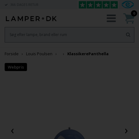
366 DAGES RETUR
0
Forside
Louis Poulsen
Klassikere
Panthella
‹
›