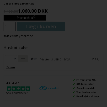
Din pris hos Lamper.dk
1.060,00
DKK
1.495,00
Læg i kurven
Husk at købe:
+115,-
Adapter til USB C - 5V 2A
Se mere
Fri fragt over 799,-
4.8
ud af 5
366 dages retur
Opnå Prismatch
Vi er lyseksperter
Se alle anmeldelser
Danskejet webshop