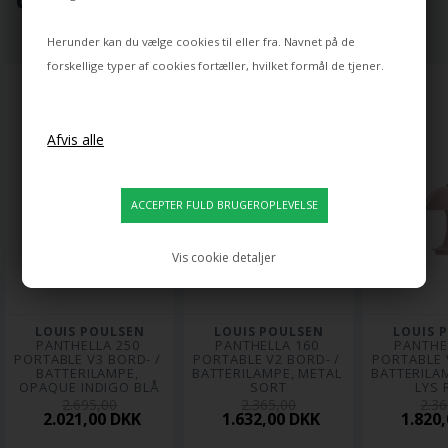
Herunder kan du vælge cookies til eller fra. Navnet på de
forskellige typer af cookies fortæller, hvilket formål de tjener.
Vis cookie detaljer
LOUIS POULSEN
LOUIS POULSEN
LOUIS 
PANTHELLA 250 
PANTHELLA 160 
PANTHEL
PORTABLE V3 BORD- / 
PORTABLE V2 BORD- / 
PORTABLE V
BATTERILAMPE, 
BATTERILAMPE, METAL 
BATTERILAM
OPAQUE INDIGO BLÅ
SORT
LYS 
2.695,00
2.365,00
2.36
2.021,00 DKK
1.632,00 DKK
1.820,