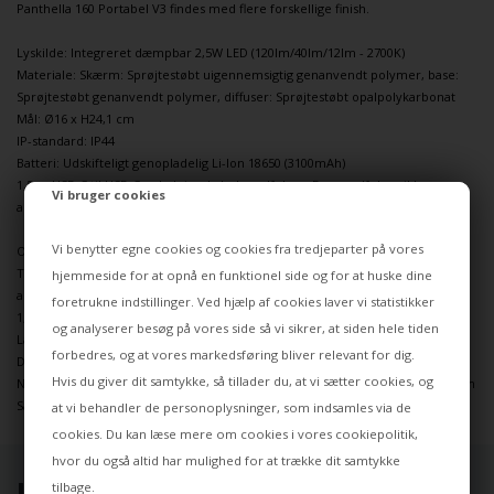
Panthella
160 Portabel V3 findes med flere forskellige finish.
Lyskilde: Integreret dæmpbar 2,5W LED (120lm/40lm/12lm - 2700K)
Materiale: Skærm: Sprøjtestøbt uigennemsigtig genanvendt polymer, base:
Sprøjtestøbt genanvendt polymer, diffuser: Sprøjtestøbt opalpolykarbonat
Mål: Ø16 x H24,1 cm
IP-standard: IP44
Batteri: Udskifteligt genopladelig Li-Ion 18650 (3100mAh)
1,5 m USB-C til USB-C opladningskabel medfølger. Der medfølger ikke
Vi bruger cookies
adapter. Adapter min. 1,5A.
Vi benytter egne cookies og cookies fra tredjeparter på vores
OBS vedr. strømtilslutning - læs mere
HER
Tilslut lampen til strøm med det medfølgende USB-C / USB-C-kabel. Det
hjemmeside for at opnå en funktionel side og for at huske dine
anbefales, at USB-strømadapteren er af universel type og kan levere mindst
foretrukne indstillinger. Ved hjælp af cookies laver vi statistikker
1,5A.
og analyserer besøg på vores side så vi sikrer, at siden hele tiden
Lampen er testet til at fungere med IKEA SJÖSS, Belkin, Mophie,
forbedres, og at vores markedsføring bliver relevant for dig.
Dbramante1928, Sandstrøm og Unisynk samt Koduu lader, du finder
HER
Hvis du giver dit samtykke, så tillader du, at vi sætter cookies, og
Nogle telefonopladere virker muligvis
ikke
, især visse mærkeopladere såsom
Samsung og Apple. Apple-opladere fungerer kun med et USB-C-datakabel.
at vi behandler de personoplysninger, som indsamles via de
cookies. Du kan læse mere om cookies i vores
cookiepolitik
,
hvor du også altid har mulighed for at trække dit samtykke
UDVALGT TIL DIG ⭐
tilbage.