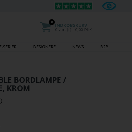
0
INDKØBSKURV
0 vare(r) - 0,00 DKK
E-SERIER
DESIGNERE
NEWS
B2B
BLE BORDLAMPE /
E, KROM
K