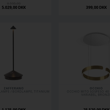
6.595,00
5.029,00
DKK
399,00
DKK
ZAFFERANO
OCCHIO
ILAMPE / BORDLAMPE, TITANIUM
OCCHIO MITO SOSPESO 40 -
VARIABEL, BRONZ
1.125,00
DKK
25.520,00
DKK