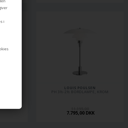
iden
giver
s i
ookies
LOUIS POULSEN
, KROM
PH 3½-2½ BORDLAMPE, KROM
11.195,00
7.795,00 DKK