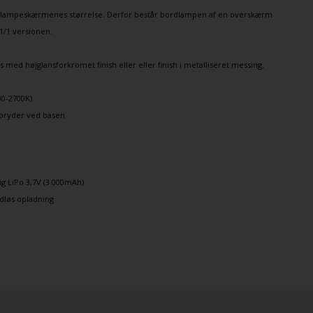
 lampeskærmenes størrelse. Derfor består bordlampen af en overskærm
1/1 versionen.
med højglansforkromet finish eller eller finish i
metalliseret messing
.
00-2700K)
fbryder ved basen
lig LiPo 3,7V (3.000mAh)
ådløs opladning