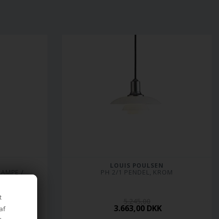
LOUIS POULSEN
AMPE / 
PH 2/1 PENDEL, KROM
SING
t
5.245,00
3.663,00 DKK
af