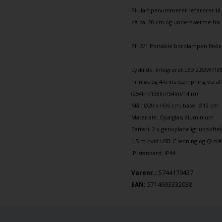
PH-lampenummeret refererer til
på ca. 20 cm og underskærme fra 
PH 2/1
Portable bordlampen findes 
Lyskilde: Integreret LED 2,83W (18
Trinløs og 4-trins dæmpning via a
(254lm/138lm/54lm/14lm)
Mål: Ø20 x H36 cm, base: Ø13 cm
Materiale: Opalglas, aluminium
Batteri: 2 x genopladeligt udskifte
1,5 m hvid USB-C ledning og Qi tr
IP-standard: IP44
5744170437
Varenr.:
EAN:
5714693332038