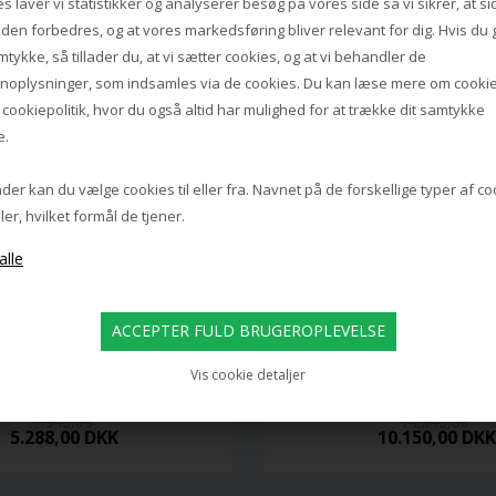
s laver vi statistikker og analyserer besøg på vores side så vi sikrer, at s
iden forbedres, og at vores markedsføring bliver relevant for dig. Hvis du 
mtykke, så tillader du, at vi sætter cookies, og at vi behandler de
noplysninger, som indsamles via de cookies. Du kan læse mere om cookie
s
cookiepolitik
, hvor du også altid har mulighed for at trække dit samtykke
e.
er kan du vælge cookies til eller fra. Navnet på de forskellige typer af c
ler, hvilket formål de tjener.
LOUIS POULSEN
LOUIS POULSEN
2/1 BORDLAMPE, SORT
PH 3½-2½ GULVLAMPE
Vis cookie detaljer
7.345,00
14.545,00
5.288,00 DKK
10.150,00 DKK