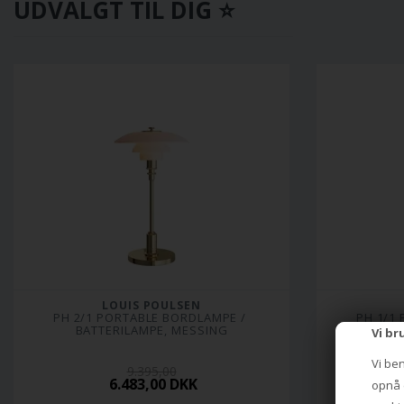
UDVALGT TIL DIG ⭐
LOUIS POULSEN
PH 2/1 PORTABLE BORDLAMPE / 
PH 1/1
BATTERILAMPE, MESSING
BA
Vi br
Vi be
9.395,00
6.483,00 DKK
opnå e