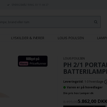
SPØRGSMÅL? RING 33 11 44 27
LYSKILDER & PÆRER
LOUIS POULSEN
LAMP
LOUIS POULSEN
PH 2/1 PORTA
BATTERILAMP
1-3 hverdage
Leveringstid:
Varen er på hovedlager
Din pris hos Lamper.dk
5.862,00
DK
8.495,00