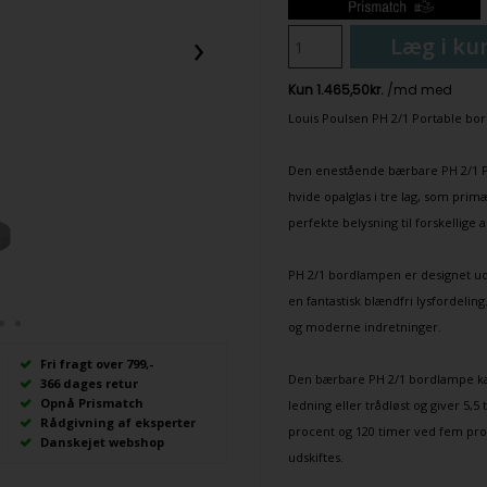
›
Læg i ku
Louis Poulsen
PH
2/1 Portable
bor
Den enestående bærbare
PH 2/1 
hvide opalglas i tre lag, som prim
perfekte belysning til forskellige a
PH 2/1 bordlampen
er designet ud
en fantastisk blændfri lysfordeling
og moderne indretninger.
Fri fragt over 799,-
Den bærbare
PH 2/1 bordlampe
ka
366 dages retur
Opnå Prismatch
ledning eller trådløst og giver 5,5
Rådgivning af eksperter
procent og 120 timer ved fem proc
Danskejet webshop
udskiftes.