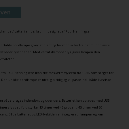
rven
dlampe
/
batterilampe
, krom - designet af
Poul Henningsen
Portable bordlampe
giver et blødt og harmonisk lys fra det mundblæste
ært leder lyset nedad.
Med varmt dæmpbar lys, giver lampen den
ktiviteter.
 fra Poul Henningsens ikoniske treskærmssystem fra 1926, som sørger for
. Den unikke bordlampe er utrolig alsidig og vil passe ind i både klassiske
n både bruges indendørs og udendørs. Batteriet kan oplades med USB-
 timers lys ved fuld styrke, 13 timer ved 45 procent, 45 timer ved 20
ent. Både batteriet og LED-lyskilden er integreret i lampen og kan