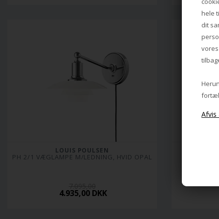
cookie
hele t
dit sa
perso
vore
tilbag
Herund
fortæl
LOUIS POULSEN
PH 2/1 VÆGLAMPE M/LEDNING, HVID OPAL
PH 
7.095,00
4.935,00 DKK