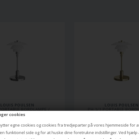
LOUIS POULSEN
LOUIS POULSEN
 PORTABLE BORDLAMPE / 
PH 1/1 PORTABLE BORDL
TTERILAMPE, KROM
BATTERILAMPE, MES
uger cookies
nytter egne cookies og cookies fra tredjeparter på vores hjemmeside for a
5.995,00
6.595,00
4.735,00 DKK
5.029,00 DKK
n funktionel side og for at huske dine foretrukne indstillinger. Ved hjælp 