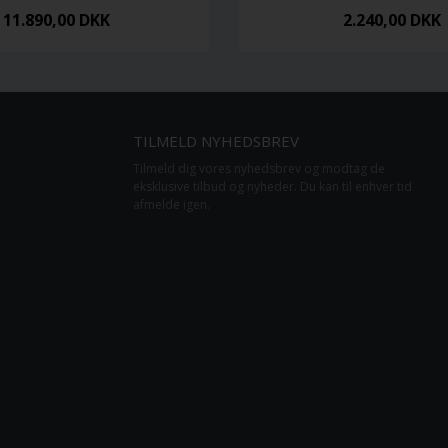
11.890,00
DKK
2.240,00
DKK
TILMELD NYHEDSBREV
Tilmeld dig vores nyhedsbrev og modtag de
eksklusive tilbud og nyheder. Du kan til enhver tid
afmelde igen.