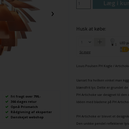
Læg i ku
›
Husk at købe:
LED p
Se mere
Louis Poulsen
PH
Kogle / Articho
Uanset fra hvilken vinkel man ki
blændfrit lys. Dette er grundet d
PH Artichoke var designet til den
Fri fragt over 799,-
366 dages retur
Idéen med bladene på PH Artichok
Opnå Prismatch
Rådgivning af eksperter
PH Artichoke er blevet et designik
Danskejet webshop
Den unikke pendel reflekterer lyse