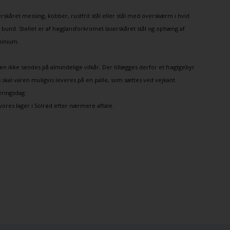
rskåret messing, kobber, rustfrit stål eller stål med overskærm i hvid
d bund. Stellet er af højglansforkromet laserskåret stål og ophæng af
minium.
n ikke sendes på almindelige vilkår. Der tillægges derfor et fragtgebyr
s skal varen muligvis leveres på en palle, som sættes ved vejkant.
ringsdag.
vores lager i Solrød efter nærmere aftale.