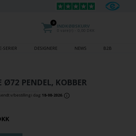
0
INDKØBSKURV
0 vare(r) - 0,00 DKK
E-SERIER
DESIGNERE
NEWS
B2B
 Ø72 PENDEL, KOBBER
ndt v/bestilling i dag:
18-08-2026
.
DKK