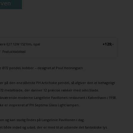
rven
+129,-
ære E27 12W 1521lm, opal
Produktdatablad
ke Ø72
pendel
, kobber – designet af
Poul Henningsen
.
gger på den enestående
PH Artichoke
pendel, så afgiver den et behageligt
e 72 metalblade, der danner 12 præcise rækker med seks blade.
 daværende moderne Langelinie Pavillonen restaurant i København i 1958.
e er inspireret af PH Septima Glass Light lampen.
on og kan stadig findes på Langelinie Pavillonen i dag.
t både indad og udad, der er med til at udsende det fantastiske lys.