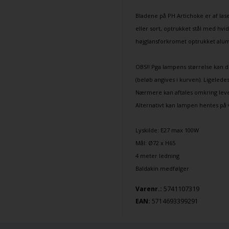
Bladene på PH Artichoke er af lase
eller sort, optrukket stål med hvi
højglansforkromet optrukket alu
OBS!! Pga lampens størrelse kan de
(beløb angives i kurven). Ligelede
Nærmere kan aftales omkring leve
Alternativt kan lampen hentes på 
Lyskilde: E27 max 100W
Mål: Ø72 x H65
4 meter ledning
Baldakin medfølger
5741107319
Varenr.:
EAN:
5714693399291