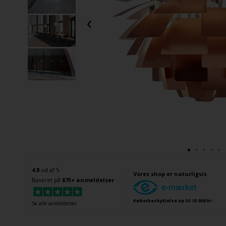
‹
4.8
ud af 5
Vores shop er naturligvis
Baseret på
875+ anmeldelser
Køberbeskyttelse op til 10.000 kr.
Se alle anmeldelser