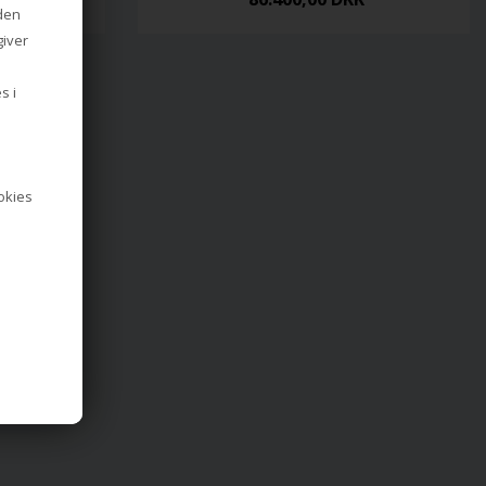
iden
giver
s i
ookies