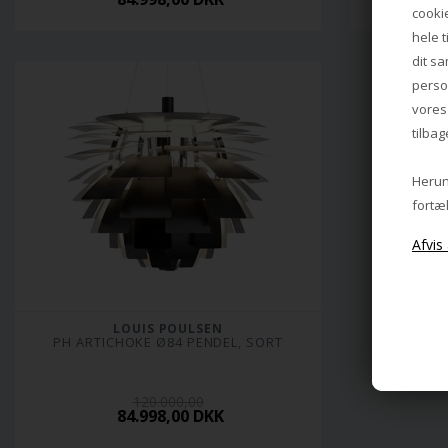
cookie
hele t
dit sa
perso
vore
tilbag
Herund
fortæl
LOUIS POULSEN
PH ARTICHOKE Ø84 PENDEL, SORT
120.000,00
84.998,00 DKK