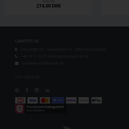
399,00
274,00
DKK
LAMPER.DK
v/Spotlight A/S - Solrød Byvej 15 - 2680 Solrød Strand
+45 33 11 44 27 (Mandag-Fredag kl. 9-16)
kundeservice@lamper.dk
CVR. 13643709