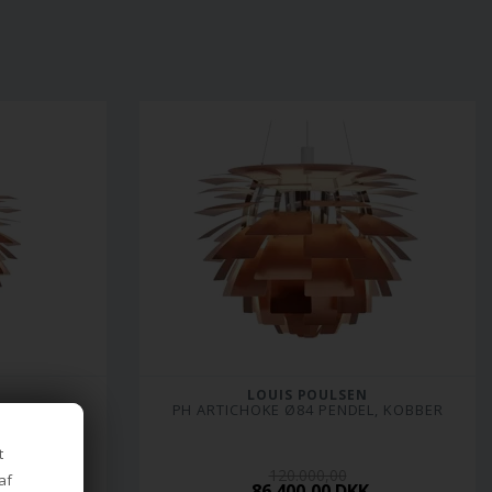
LOUIS POULSEN
L, KOBBER
PH ARTICHOKE Ø84 PENDEL, KOBBER
t
120.000,00
af
86.400,00 DKK