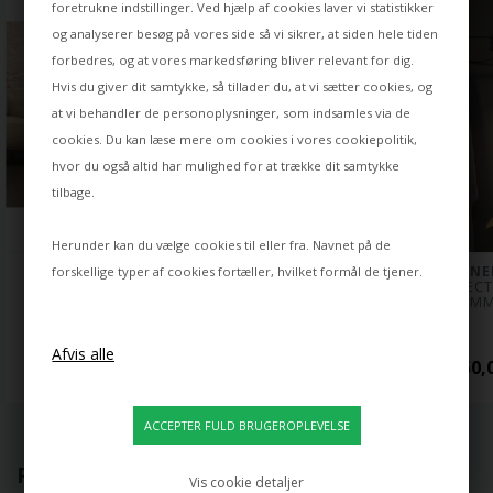
foretrukne indstillinger. Ved hjælp af cookies laver vi statistikker
og analyserer besøg på vores side så vi sikrer, at siden hele tiden
forbedres, og at vores markedsføring bliver relevant for dig.
Hvis du giver dit samtykke, så tillader du, at vi sætter cookies, og
at vi behandler de personoplysninger, som indsamles via de
cookies. Du kan læse mere om cookies i vores
cookiepolitik
,
hvor du også altid har mulighed for at trække dit samtykke
tilbage.
Herunder kan du vælge cookies til eller fra. Navnet på de
NEMO
NEMO
NE
forskellige typer af cookies fortæller, hvilket formål de tjener.
PROJECTEUR 365 
PROJECTEUR 165 
PROJECT
GULVLAMPE, BRUN
KLEMME, HVID
KLEMM
9.560,00 DKK
2.250,00 DKK
2.250,
POPULÆRT LIGE NU
Vis cookie detaljer