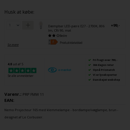
Husk at købe:
+99,-
Dæmpbar LED-pære E27 - 2700K, 806
lm, CRi 90, mat
Bedre
Produktdatablad
Se mere
Fri fragt over 799,-
4.8
ud af 5
366 dages retur
Opnå Prismatch
Vi er lyseksperter
Se alle anmeldelser
Danskejet webshop
Varenr.:
PRP FMW 11
EAN:
Nemo
Projecteur
165 med
klemmelampe
-
bordlampe
/
væglampe
, brun -
designet af Le Corbusier.