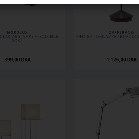
NORDLUX
ZAFFERANO
OLAR VÆGLAMPE M/SOLCELLE, 
PINA BATTERILAMPE / BORDLAM
SORT
399,00
DKK
1.125,00
DKK