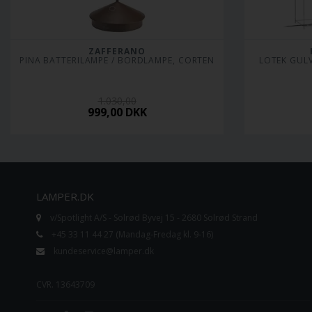
ZAFFERANO
PINA BATTERILAMPE / BORDLAMPE, CORTEN
LOTEK GULV
1.030,00
999,00
DKK
LAMPER.DK
v/Spotlight A/S - Solrød Byvej 15 - 2680 Solrød Strand
+45 33 11 44 27 (Mandag-Fredag kl. 9-16)
kundeservice@lamper.dk
CVR. 13643709