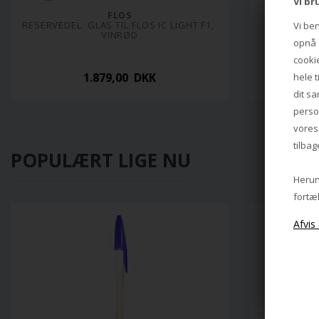
Vi br
FLOS
RESERVEDEL: GLAS TIL FLOS IC LIGHT F1, 
RESERVEDE
Vi be
VINRØD
T
opnå e
cookie
1.879,00 DKK
hele t
dit sa
perso
vore
tilbag
POPULÆRT LIGE NU
Herund
fortæl