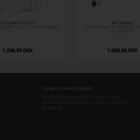
HOLLANDS LICHT
ARTEMIDE
LAMPE CLASSIC, STEEL FRAME
TOLOMEO MICRO PARETE / V
ALUMINIUM
1.398,00
DKK
1.698,00
DKK
TILMELD NYHEDSBREV
Tilmeld dig vores nyhedsbrev og modtag de
eksklusive tilbud og nyheder. Du kan til enhver tid
afmelde igen.