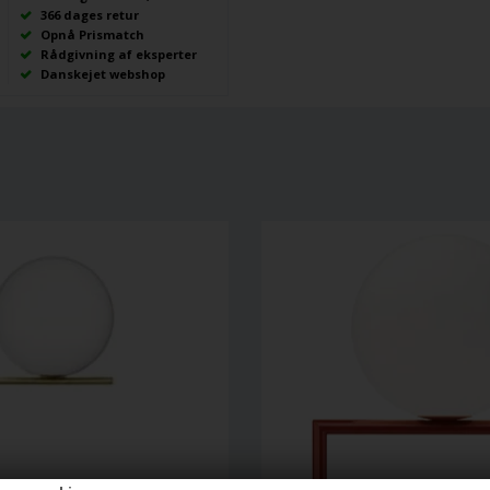
366 dages retur
Opnå Prismatch
Rådgivning af eksperter
Danskejet webshop