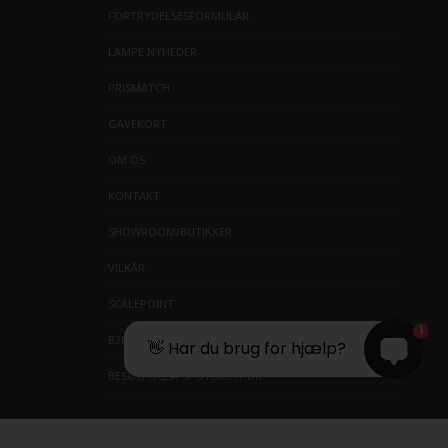
FORTRYDELSESFORMULAR
LAMPE NYHEDER
PRISMATCH
GAVEKORT
OM OS
KONTAKT
SHOWROOM/BUTIKKER
VILKÅR
SCALEPOINT
1
B2BLOGIN
👋 Har du brug for hjælp?
BESØG OGSÅ SPOTLIGHT.DK