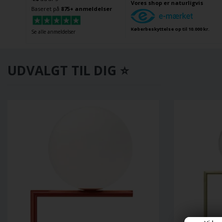
Vores shop er naturligvis
Baseret på
875+ anmeldelser
Køberbeskyttelse op til 10.000 kr.
Se alle anmeldelser
UDVALGT TIL DIG ⭐