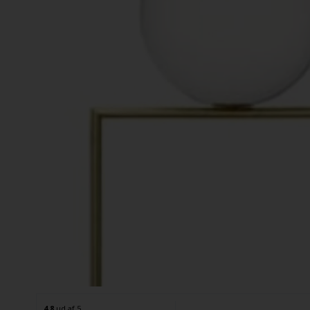
4.8
ud af 5