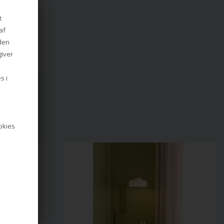
C LIGHT F2, 
t
af
iden
giver
s i
ookies