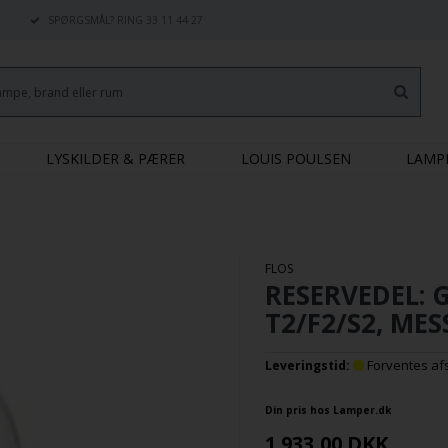
SPØRGSMÅL? RING 33 11 44 27
LYSKILDER & PÆRER
LOUIS POULSEN
LAMP
FLOS
RESERVEDEL: G
T2/F2/S2, MES
Forventes afse
Leveringstid:
Din pris hos Lamper.dk
1.933,00
DKK