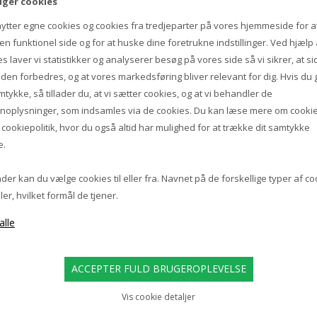
uger cookies
FLOS
FLOS
L: GLAS TIL FLOS IC LIGHT 
RESERVEDEL: GLAS TIL FLOS I
nytter egne cookies og cookies fra tredjeparter på vores hjemmeside for a
1/F1/S1, MESSING
VINRØD
n funktionel side og for at huske dine foretrukne indstillinger. Ved hjælp 
s laver vi statistikker og analyserer besøg på vores side så vi sikrer, at s
1.905,00 DKK
1.933,00 DKK
iden forbedres, og at vores markedsføring bliver relevant for dig. Hvis du 
mtykke, så tillader du, at vi sætter cookies, og at vi behandler de
noplysninger, som indsamles via de cookies. Du kan læse mere om cookie
s
cookiepolitik
, hvor du også altid har mulighed for at trække dit samtykke
e.
er kan du vælge cookies til eller fra. Navnet på de forskellige typer af c
ler, hvilket formål de tjener.
Vis cookie detaljer