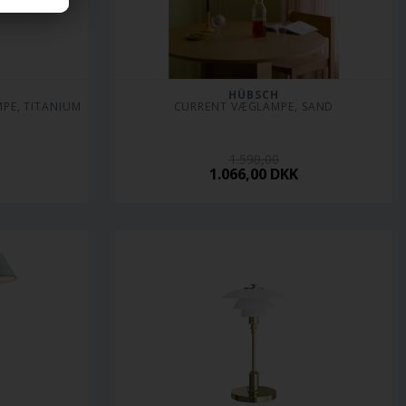
HÜBSCH
PE, TITANIUM
CURRENT VÆGLAMPE, SAND
1.599,00
1.066,00
DKK