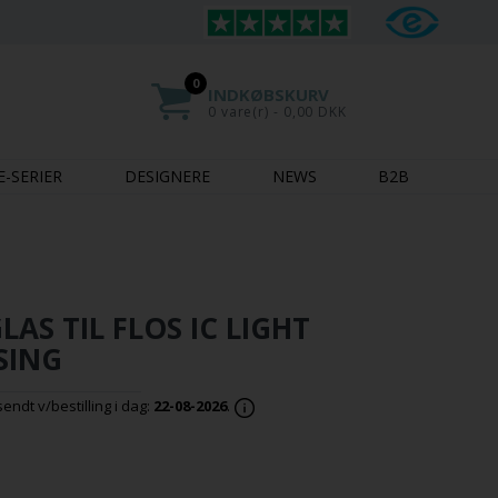
0
INDKØBSKURV
0 vare(r) - 0,00 DKK
E-SERIER
DESIGNERE
NEWS
B2B
LAS TIL FLOS IC LIGHT
SING
ndt v/bestilling i dag:
22-08-2026
.