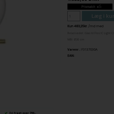
Læg i ku
Reservedel: Glas til Flos IC Light 
Mål: Ø30 cm
F3137030A
Varenr.:
EAN:
Fri fragt over 799,-