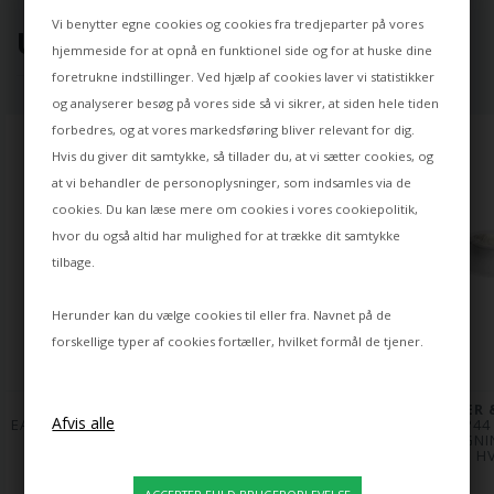
Vi benytter egne cookies og cookies fra tredjeparter på vores
UDVALGT TIL DIG ⭐
hjemmeside for at opnå en funktionel side og for at huske dine
foretrukne indstillinger. Ved hjælp af cookies laver vi statistikker
og analyserer besøg på vores side så vi sikrer, at siden hele tiden
forbedres, og at vores markedsføring bliver relevant for dig.
Hvis du giver dit samtykke, så tillader du, at vi sætter cookies, og
at vi behandler de personoplysninger, som indsamles via de
cookies. Du kan læse mere om cookies i vores
cookiepolitik
,
hvor du også altid har mulighed for at trække dit samtykke
tilbage.
Herunder kan du vælge cookies til eller fra. Navnet på de
forskellige typer af cookies fortæller, hvilket formål de tjener.
ANTIDARK
WEVER & DUCRÉ
WEVER 
EASY B100 DOWNLIGHT 
DEEP 1.0 PAR16 
DEEP IP44 
LED
INDBYGNINGSSPOT, 
INDBYGNI
HVID
HV
1.189,00