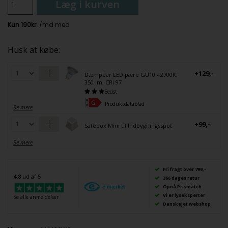
Læg i kurven
Husk at købe:
+129,-
Dæmpbar LED pære GU10 - 2700K,
350 lm, CRi 97
Bedst
Produktdatablad
Se mere
+99,-
Safebox Mini til Indbygningsspot
Se mere
Fri fragt over 799,-
4.8
ud af 5
366 dages retur
Opnå Prismatch
Vi er lyseksperter
Se alle anmeldelser
Danskejet webshop