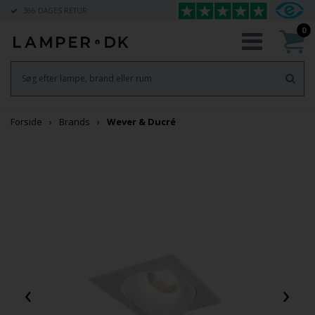
366 DAGES RETUR
0
Forside
Brands
Wever & Ducré
‹
›