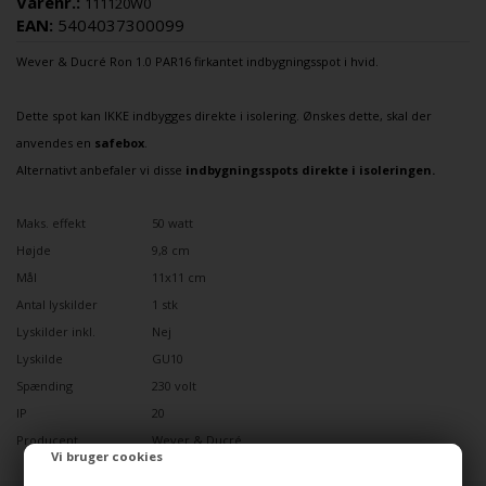
Varenr.:
111120W0
EAN:
5404037300099
Wever & Ducré
Ron 1.0 PAR16 firkantet
indbygningsspot
i hvid.
Dette spot kan IKKE indbygges direkte i isolering. Ønskes dette, skal der
anvendes en
safebox
.
Alternativt anbefaler vi disse
indbygningsspots direkte i isoleringen
.
Maks. effekt
50 watt
Højde
9,8 cm
Mål
11x11 cm
Antal lyskilder
1 stk
Lyskilder inkl.
Nej
Lyskilde
GU10
Spænding
230 volt
IP
20
Producent
Wever & Ducré
Vi bruger cookies