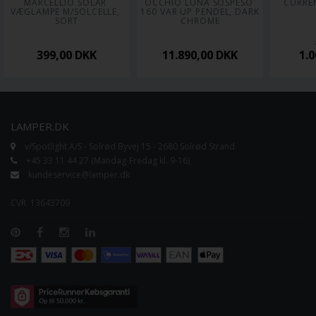
MARCELLIO SOLAR 
OCCHIO LUNA SOSPESO 
CURRE
VÆGLAMPE M/SOLCELLE, 
160 VAR UP PENDEL, DARK 
SORT
CHROME
399,00
DKK
11.890,00
DKK
1.
LAMPER.DK
v/Spotlight A/S - Solrød Byvej 15 - 2680 Solrød Strand
+45 33 11 44 27 (Mandag-Fredag kl. 9-16)
kundeservice@lamper.dk
CVR. 13643709