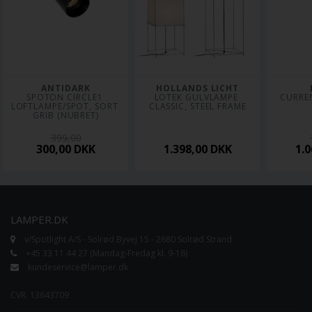
ANTIDARK
HOLLANDS LICHT
SPOTON CIRCLE1 
LOTEK GULVLAMPE 
CURRE
LOFTLAMPE/SPOT, SORT 
CLASSIC, STEEL FRAME
GRIB (NUBRET)
399,00
300,00
DKK
1.398,00
DKK
1.
LAMPER.DK
v/Spotlight A/S - Solrød Byvej 15 - 2680 Solrød Strand
+45 33 11 44 27 (Mandag-Fredag kl. 9-16)
kundeservice@lamper.dk
CVR. 13643709