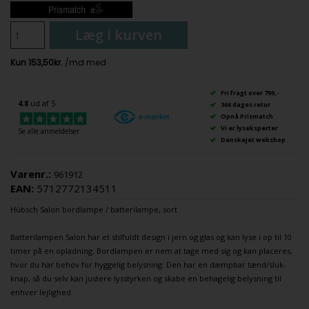
Læg i kurven
Fri fragt over 799,-
4.8
ud af 5
366 dages retur
Opnå Prismatch
Vi er lyseksperter
Se alle anmeldelser
Danskejet webshop
Varenr.:
961912
EAN:
5712772134511
Hübsch
Salon
bordlampe
/
batterilampe
, sort
Batterilampen
Salon har et stilfuldt design i jern og glas og kan lyse i op til 10
timer på en opladning.
Bordlampen
er nem at tage med sig og kan placeres,
hvor du har behov for hyggelig belysning. Den har en dæmpbar tænd/sluk-
knap, så du selv kan justere lysstyrken og skabe en behagelig belysning til
enhver lejlighed.