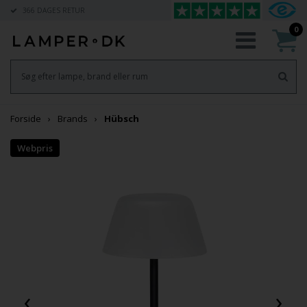
366 DAGES RETUR
0
Forside
Brands
Hübsch
‹
›