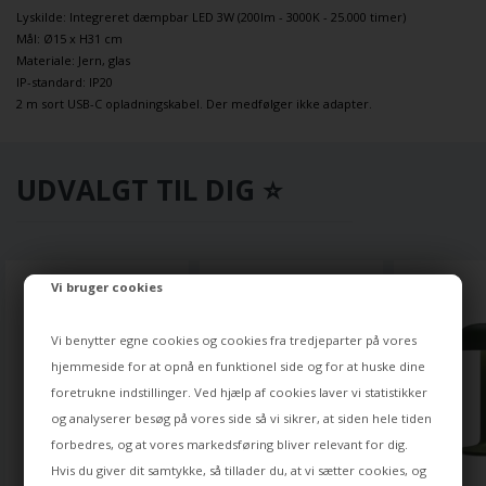
Lyskilde: Integreret dæmpbar LED 3W (200lm -
3000K - 25.000 timer
)
Mål: Ø15 x H31 cm
Materiale: Jern, glas
IP-standard: IP20
2 m sort USB-C opladningskabel. Der medfølger ikke adapter.
UDVALGT TIL DIG ⭐
Vi bruger cookies
Vi benytter egne cookies og cookies fra tredjeparter på vores
hjemmeside for at opnå en funktionel side og for at huske dine
foretrukne indstillinger. Ved hjælp af cookies laver vi statistikker
og analyserer besøg på vores side så vi sikrer, at siden hele tiden
forbedres, og at vores markedsføring bliver relevant for dig.
Hvis du giver dit samtykke, så tillader du, at vi sætter cookies, og