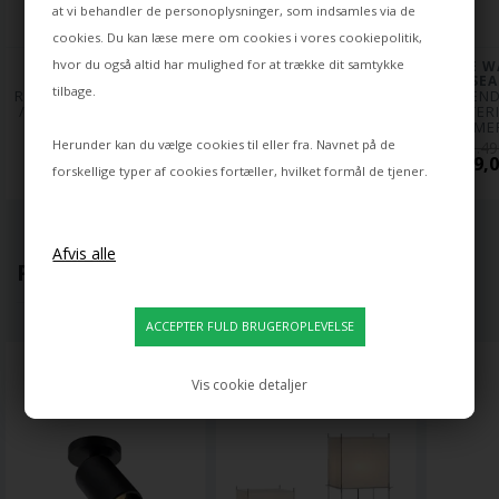
at vi behandler de personoplysninger, som indsamles via de
cookies. Du kan læse mere om cookies i vores
cookiepolitik
,
hvor du også altid har mulighed for at trække dit samtykke
PLEASE WAIT TO BE 
PLEASE WAIT TO BE 
PLEASE WA
SEATED
SEATED
SEA
tilbage.
RADIANT LED BATTERI- 
EMENDO LED 
EMEND
/ BORDLAMPE 25 CM, 
BATTERILAMPE, SORT
BATTERI
SORT
EME
Herunder kan du vælge cookies til eller fra. Navnet på de
1.199,00
1.499,00
1.49
827,00 DKK
999,00 DKK
999,0
forskellige typer af cookies fortæller, hvilket formål de tjener.
POPULÆRT LIGE NU
Vis cookie detaljer