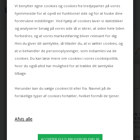
Vi benytter egne cookies og cookies fra tredjeparter på vores
UDVALGT TIL DIG ⭐
hjemmeside for at opnå en funktionel side og for at huske dine
foretrukne indstillinger. Ved hjælp af cookies laver vi statistikker
og analyserer besøg på vores side så vi sikrer, at siden hele tiden
forbedres, og at vores markedsføring bliver relevant for dig.
Hvis du giver dit samtykke, så tillader du, at vi sætter cookies, og
at vi behandler de personoplysninger, som indsamles via de
cookies. Du kan læse mere om cookies i vores
cookiepolitik
,
hvor du også altid har mulighed for at trække dit samtykke
tilbage.
Herunder kan du vælge cookies til eller fra. Navnet på de
forskellige typer af cookies fortæller, hvilket formål de tjener.
DESIGN FOR THE 
DESIGN FOR THE 
DESIGN 
PEOPLE
PEOPLE
PEO
KINTO PENDEL, HVID
LATIF PENDEL, BEIGE
STRAP BO
HV
1.599,00
1.599,00
1.29