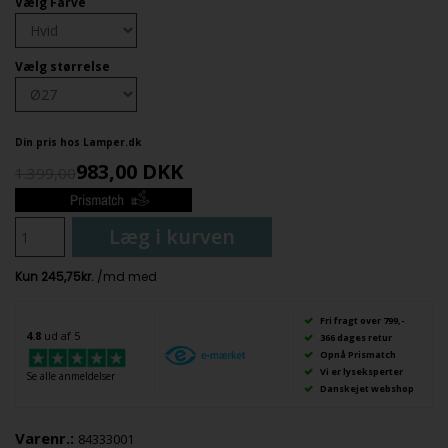
Vælg Farve
Vælg størrelse
Din pris hos Lamper.dk
983,00
DKK
1.399,00
Læg i kurven
Fri fragt over 799,-
4.8
ud af 5
366 dages retur
Opnå Prismatch
Vi er lyseksperter
Se alle anmeldelser
Danskejet webshop
Varenr.:
84333001