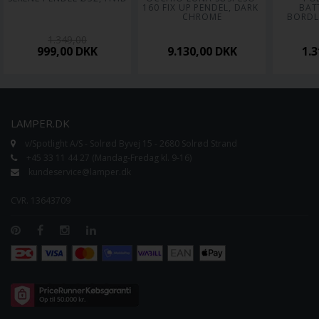
160 FIX UP PENDEL, DARK 
BATT
CHROME
BORDL
1.349,00
999,00
DKK
9.130,00
DKK
1.
LAMPER.DK
v/Spotlight A/S - Solrød Byvej 15 - 2680 Solrød Strand
+45 33 11 44 27 (Mandag-Fredag kl. 9-16)
kundeservice@lamper.dk
CVR. 13643709