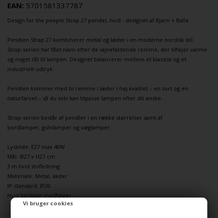
EAN:
5701581337787
Design for the people
Strap 27
pendel
, hvid - designet af Bjørn + Balle
Pendlen
Strap 27 kombinerer metal og læder i en moderne nordisk stil.
Strap-serien har fået navn efter de iøjnefaldende remme, der tilføjer varme
og noget råt til lampen. Designet balancerer mellem et klassisk og et
industrielt udtryk.
Pendlen
kommer med to remme i læder i høj kvalitet – en sort og en
naturfarvet – så du selv kan tilpasse lampen efter dit ønske.
Strap-serien består af
pendler
i en række størrelser samt af
bordlamper
,
gulvlamper
og
væglamper
.
Lyskilde: E27 max 40W
Mål: Ø27 x H27 cm
3 m hvid stofledning
Materiale: Metal, læder
IP-standard: IP20
Hvid baldakin medfølger
Vi bruger cookies