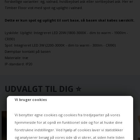
forskellige varianter: eg, valnød, hvidbejdset ask eller sortbejdset ask. Her er
Timber Floor vist med spot og uplight i valnød.
Dette er kun spot og uplight til sort base, så basen skal købes særskilt.
Lyskilde: Uplight: Integreret LED 20W (1800-3000K - dim to warm - 1900lm -
CRI90)
Spot: Integreret LED 3W (2200-3000K - dim to warm - 300lm - CRI90)
Dæmpbar kontakt på basen
Materiale: træ
IP-standard: IP20
UDVALGT TIL DIG ⭐
Vi bruger cookies
Vi benytter egne cookies og cookies fra tredjeparter på vores
hjemmeside for at opnå en funktionel side og for at huske dine
foretrukne indstillinger. Ved hjælp af cookies laver vi statistikker
og analyserer besøg på vores side så vi sikrer, at siden hele tiden