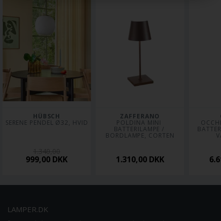
HÜBSCH
ZAFFERANO
SERENE PENDEL Ø32, HVID
POLDINA MINI 
 OCCHIO LUNA PURA 
BATTERILAMPE / 
BATTERI
BORDLAMPE, CORTEN
V
1.349,00
999,00
DKK
1.310,00
DKK
6.
LAMPER.DK