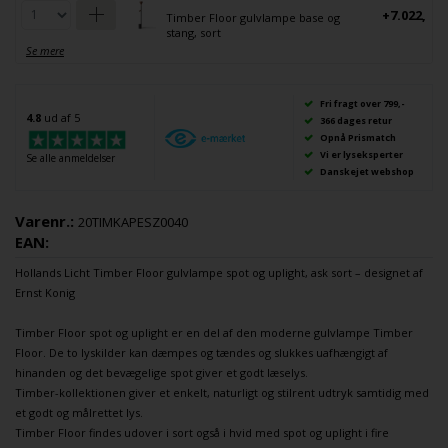
+7.022,-
Timber Floor gulvlampe base og
stang, sort
Se mere
Fri fragt over 799,-
4.8
ud af 5
366 dages retur
Opnå Prismatch
Vi er lyseksperter
Se alle anmeldelser
Danskejet webshop
Varenr.:
20TIMKAPESZ0040
EAN:
Hollands Licht
Timber Floor
gulvlampe
spot og uplight, ask sort – designet af
Ernst Konig
Timber Floor spot og uplight er en del af den moderne
gulvlampe
Timber
Floor. De to lyskilder kan dæmpes og tændes og slukkes uafhængigt af
hinanden og det bevægelige spot giver et godt læselys.
Timber-kollektionen giver et enkelt, naturligt og stilrent udtryk samtidig med
et godt og målrettet lys.
Timber Floor findes udover i sort også i hvid med spot og uplight i fire