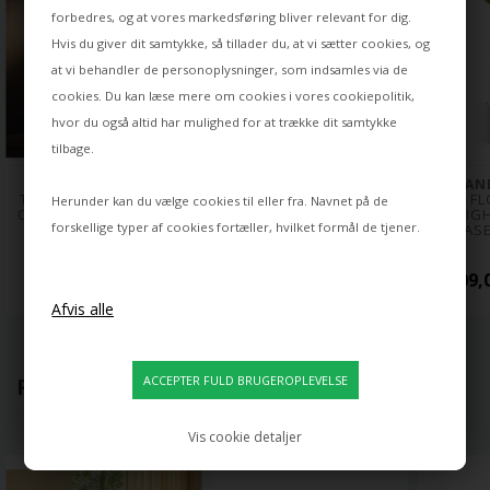
forbedres, og at vores markedsføring bliver relevant for dig.
Hvis du giver dit samtykke, så tillader du, at vi sætter cookies, og
at vi behandler de personoplysninger, som indsamles via de
cookies. Du kan læse mere om cookies i vores
cookiepolitik
,
hvor du også altid har mulighed for at trække dit samtykke
tilbage.
HOLLANDS LICHT
HOLLANDS LICHT
HOLLAND
TIMBER FLOOR SPOT 
TIMBER FLOOR SPOT 
TIMBER FL
Herunder kan du vælge cookies til eller fra. Navnet på de
OG UPLIGHT TIL HVID 
OG UPLIGHT TIL HVID 
OG UPLIGHT
forskellige typer af cookies fortæller, hvilket formål de tjener.
BASE, ASK HVID  
BASE, ASK SORT 
BASE
4.641,00 DKK
4.641,00 DKK
5.109,
POPULÆRT LIGE NU
Vis cookie detaljer