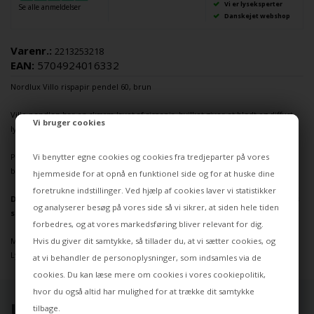
Vi er lyseksperter
Se alle anmeldelser
Danskejet webshop
Varenr.:
2213253218
EAN:
5704924016332
Nordlux
Villo rispapir
pendel
60, brun
Villo pendlen har en skærm lavet af rispapir, hvilket giver et blødt og diffust
Vi bruger cookies
lys.
Vi benytter egne cookies og cookies fra tredjeparter på vores
Pendlen findes i rispapir i hvid, dusty rose, brun, dusty green, lilla, blå, gul,
beige og antrasit samt i en variant i naturfarvet linnedstof.
hjemmeside for at opnå en funktionel side og for at huske dine
foretrukne indstillinger. Ved hjælp af cookies laver vi statistikker
Dette er kun lampeskærmen, så
ledning
,
baldakin
og pære skal købes
og analyserer besøg på vores side så vi sikrer, at siden hele tiden
særskilt.
forbedres, og at vores markedsføring bliver relevant for dig.
Hvis du giver dit samtykke, så tillader du, at vi sætter cookies, og
Mål: Ø60 cm x H24
Lyskilde: E27
at vi behandler de personoplysninger, som indsamles via de
cookies. Du kan læse mere om cookies i vores
cookiepolitik
,
hvor du også altid har mulighed for at trække dit samtykke
UDVALGT TIL DIG ⭐
tilbage.