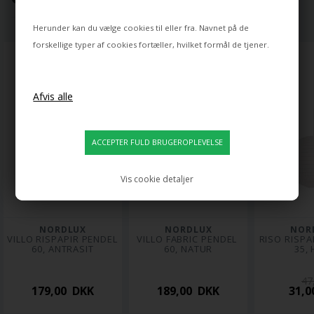
Herunder kan du vælge cookies til eller fra. Navnet på de
forskellige typer af cookies fortæller, hvilket formål de tjener.
Vis cookie detaljer
NORDLUX
NORDLUX
NOR
VILLO RISPAPIR PENDEL 
VILLO FABRIC PENDEL 
RISO RISPA
60, ANTRASIT
60, NATUR
35, 
47
179,00 DKK
189,00 DKK
31,0