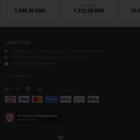
1.640,00
1.698,00
DKK
1.312,00
DKK
25.
LAMPER.DK
v/Spotlight A/S - Solrød Byvej 15 - 2680 Solrød Strand
+45 33 11 44 27 (Mandag-Fredag kl. 9-16)
kundeservice@lamper.dk
CVR. 13643709