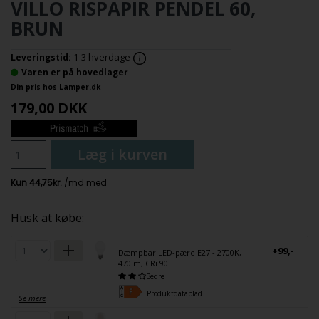
VILLO RISPAPIR PENDEL 60,
BRUN
1-3 hverdage
Leveringstid:
Varen er på hovedlager
Din pris hos Lamper.dk
179,00
DKK
Læg i kurven
Husk at købe:
+99,-
Dæmpbar LED-pære E27 - 2700K,
470lm, CRi 90
Bedre
Produktdatablad
Se mere