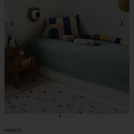
‹
›
NORDLUX