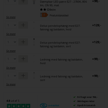
+99,-
Dæmpbar LED-pære E27 - 2700K, 806
lm, CRi 90, mat
Bedre
Produktdatablad
Se mere
+129,-
Delux pendelophæng med E27-
fatning og baldakin, hvid
Se mere
+129,-
Delux pendelophæng med E27-
fatning og baldakin, sort
Se mere
+99,-
Ledning med fatning og baldakin,
hvid
Se mere
+99,-
Ledning med fatning og baldakin,
sort
Se mere
Fri fragt over 799,-
4.8
ud af 5
366 dages retur
Opnå Prismatch