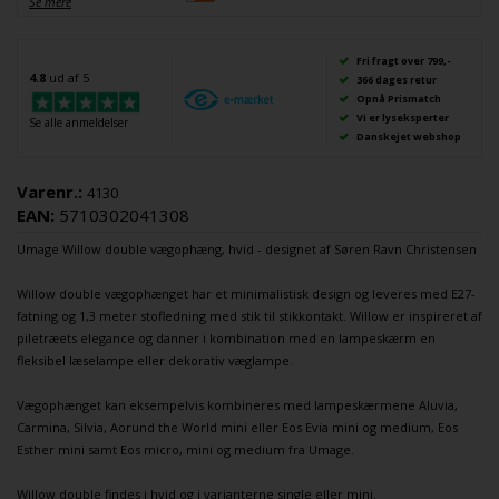
Se mere
Fri fragt over 799,-
4.8
ud af 5
366 dages retur
Opnå Prismatch
Vi er lyseksperter
Se alle anmeldelser
Danskejet webshop
Varenr.:
4130
EAN:
5710302041308
Umage
Willow double vægophæng, hvid - designet af Søren Ravn Christensen
Willow double vægophænget har et minimalistisk design og leveres med E27-
fatning og 1,3 meter stofledning med stik til stikkontakt. Willow er inspireret af
piletræets elegance og danner i kombination med en
lampeskærm
en
fleksibel
læselampe
eller dekorativ
væglampe
.
Vægophænget kan eksempelvis kombineres med
lampeskærmene
Aluvia,
Carmina, Silvia, Aorund the World mini eller Eos Evia mini og medium, Eos
Esther mini samt Eos micro, mini og medium fra
Umage
.
Willow double findes i hvid og i varianterne single eller mini.