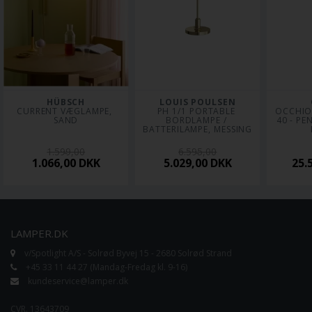
HÜBSCH
LOUIS POULSEN
CURRENT VÆGLAMPE, 
PH 1/1 PORTABLE 
OCCHIO
SAND
BORDLAMPE / 
40 - PE
BATTERILAMPE, MESSING
1.599,00
6.595,00
1.066,00
DKK
5.029,00
DKK
25.
LAMPER.DK
v/Spotlight A/S - Solrød Byvej 15 - 2680 Solrød Strand
+45 33 11 44 27 (Mandag-Fredag kl. 9-16)
kundeservice@lamper.dk
CVR. 13643709