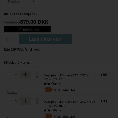
Din pris hos Lamper.dk
879,00
DKK
1.099,00
Læg i kurven
Husk at købe:
+99,-
Dæmpbar LED-pære E27 - 2700K,
470lm, CRi 90
Bedre
Produktdatablad
Se mere
+99,-
Dæmpbar LED-pære E27 - 2700K, 806
lm, CRi 90, mat
Bedre
Produktdatablad