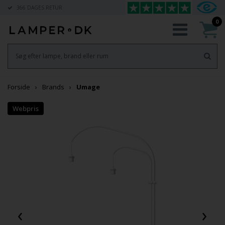
366 DAGES RETUR
0
Forside
Brands
Umage
‹
›