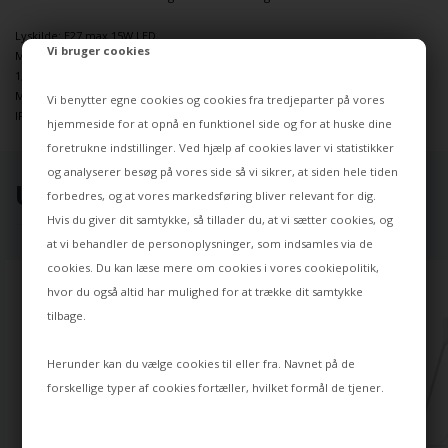
Lyskilde: E27 max 15W LED
Vi bruger cookies
Mål: H123 x D40/77,7 cm
1,3 m hvid stofledning
Materiale: Aluminium, stål
Vi benytter egne cookies og cookies fra tredjeparter på vores
IP-standard: IP2X
hjemmeside for at opnå en funktionel side og for at huske dine
foretrukne indstillinger. Ved hjælp af cookies laver vi statistikker
og analyserer besøg på vores side så vi sikrer, at siden hele tiden
UDVALGT TIL DIG ⭐
forbedres, og at vores markedsføring bliver relevant for dig.
Hvis du giver dit samtykke, så tillader du, at vi sætter cookies, og
at vi behandler de personoplysninger, som indsamles via de
cookies. Du kan læse mere om cookies i vores
cookiepolitik
,
hvor du også altid har mulighed for at trække dit samtykke
tilbage.
Herunder kan du vælge cookies til eller fra. Navnet på de
forskellige typer af cookies fortæller, hvilket formål de tjener.