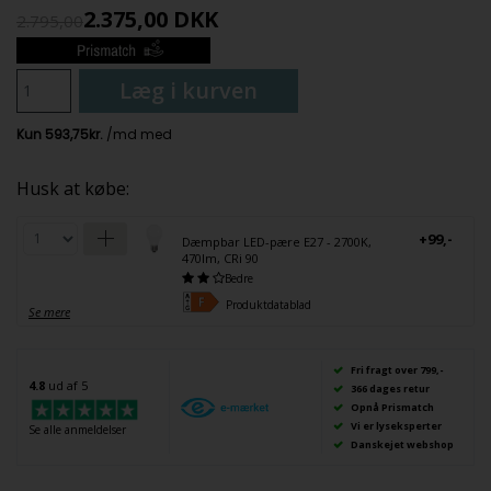
2.375,00
DKK
2.795,00
Læg i kurven
Husk at købe:
+99,-
Dæmpbar LED-pære E27 - 2700K,
470lm, CRi 90
Bedre
Produktdatablad
Se mere
Fri fragt over 799,-
4.8
ud af 5
366 dages retur
Opnå Prismatch
Vi er lyseksperter
Se alle anmeldelser
Danskejet webshop