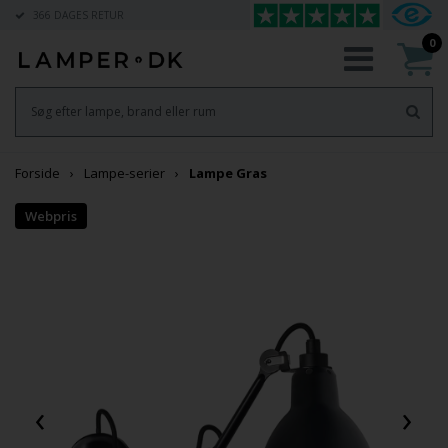
366 DAGES RETUR
0
Forside
Lampe-serier
Lampe Gras
‹
›