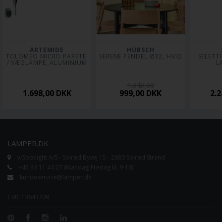
ARTEMIDE
HÜBSCH
TOLOMEO MICRO PARETE 
SERENE PENDEL Ø32, HVID
SELETTI
/ VÆGLAMPE, ALUMINIUM
L
1.349,00
1.698,00
DKK
999,00
DKK
2.
LAMPER.DK
v/Spotlight A/S - Solrød Byvej 15 - 2680 Solrød Strand
+45 33 11 44 27 (Mandag-Fredag kl. 9-16)
kundeservice@lamper.dk
CVR. 13643709