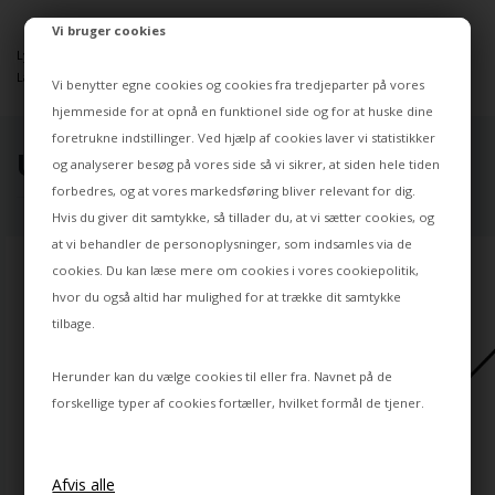
Vi bruger cookies
Lyskilde: E27 Max 15W
Længde på arm: 17 cm
Vi benytter egne cookies og cookies fra tredjeparter på vores
hjemmeside for at opnå en funktionel side og for at huske dine
foretrukne indstillinger. Ved hjælp af cookies laver vi statistikker
UDVALGT TIL DIG ⭐
og analyserer besøg på vores side så vi sikrer, at siden hele tiden
forbedres, og at vores markedsføring bliver relevant for dig.
Hvis du giver dit samtykke, så tillader du, at vi sætter cookies, og
at vi behandler de personoplysninger, som indsamles via de
cookies. Du kan læse mere om cookies i vores
cookiepolitik
,
hvor du også altid har mulighed for at trække dit samtykke
tilbage.
Herunder kan du vælge cookies til eller fra. Navnet på de
forskellige typer af cookies fortæller, hvilket formål de tjener.