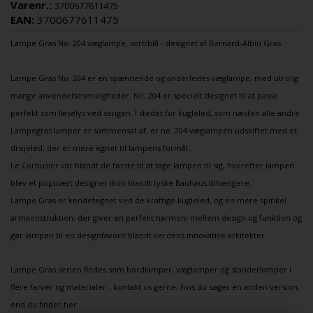
Varenr.:
3700677611475
EAN:
3700677611475
Lampe Gras
No. 204
væglampe
, sort/blå - designet af Bernard-Albin Gras.
Lampe Gras No. 204 er en spændende og anderledes væglampe, med utrolig
mange anvendelsesmuligheder. No. 204 er specielt designet til at passe
perfekt som læselys ved sengen. I stedet for kugleled, som næsten alle andre
Lampegras lamper er sammensat af, er no. 204 væglampen udskiftet med et
drejeled, der er mere egnet til lampens formål.
Le Corbusier var blandt de første til at tage lampen til sig, hvorefter lampen
blev et populært designer ikon blandt tyske Bauhaus tilhængere.
Lampe Gras er kendetegnet ved de kraftige kugleled, og en mere spinkel
armkonstruktion, der giver en perfekt harmoni mellem design og funktion og
gør lampen til en designfavorit blandt verdens innovative arkitekter.
Lampe Gras serien findes som bordlamper, væglamper og standerlamper i
flere farver og materialer - kontakt os gerne, hvis du søger en anden version,
end du finder her.