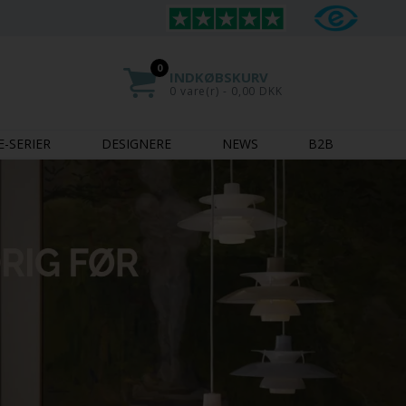
0
INDKØBSKURV
0 vare(r) - 0,00 DKK
E-SERIER
DESIGNERE
NEWS
B2B