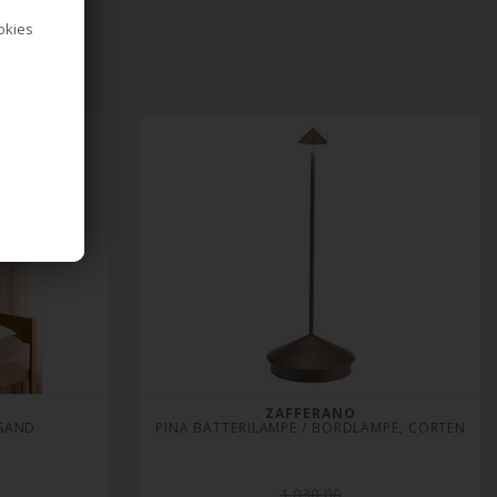
 dine rum og
kombinerer eksklusive
ookies
materialer som pink jade,
marmor, messing og
opalhvidt glas, hvilket giver
et raffineret og harmonisk
udtryk.
ZAFFERANO
 SAND
PINA BATTERILAMPE / BORDLAMPE, CORTEN
1.030,00