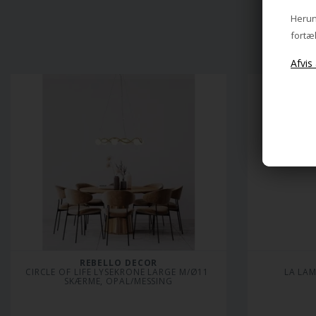
perfekte belysning, der
Herund
både giver funktionalitet
fortæl
og skaber en smuk,
hyggelig stemning, så du
kan nyde din have hele
året rundt, selv når
vintermørket falder på.
REBELLO DECOR
CIRCLE OF LIFE LYSEKRONE LARGE M/Ø11 
LA LA
SKÆRME, OPAL/MESSING