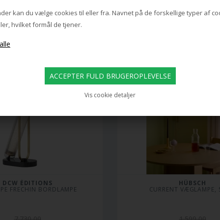
der passer til
er kan du vælge cookies til eller fra. Navnet på de forskellige typer af c
POPULÆRE PRODUKTER
din smag!
ler, hvilket formål de tjener.
Vis cookie detaljer
DCW ÉDITIONS
HÜBSCH
MPE FRECHIN BORDLAMPE
CURRENT VÆGLAMPE,
7.730,00
1.599,00