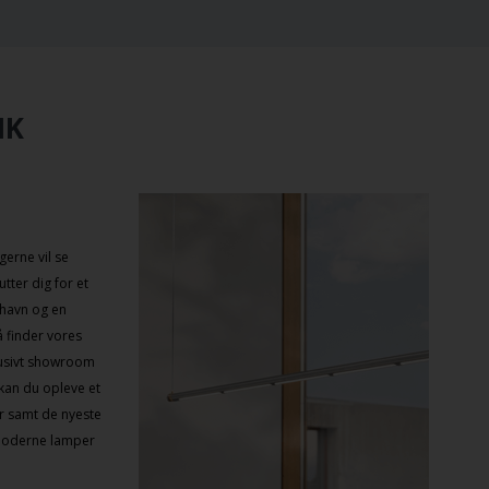
IK
gerne vil se
tter dig for et
nhavn
og en
å finder vores
klusivt showroom
 kan du opleve et
er samt de nyeste
 moderne lamper